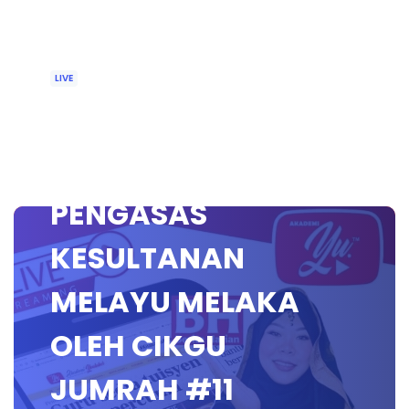
LIVE
🔴 [LIVE] SEJARAH
SEKOLAH RENDAH,
PENGASAS
KESULTANAN
MELAYU MELAKA
OLEH CIKGU
JUMRAH #11