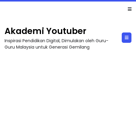
LIVE
🔴 [LIVE] MATEMATIK SR, WANG TAHUN 6 OLEH CIKGU ANITA #ALLINONE #141 #...
Akademi Youtuber
Inspirasi Pendidikan Digital, Dimulakan oleh Guru-
Guru Malaysia untuk Generasi Gemilang