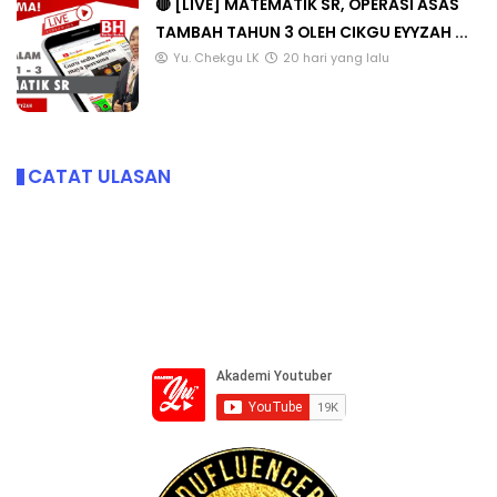
🔴 [LIVE] MATEMATIK SR, OPERASI ASAS
TAMBAH TAHUN 3 OLEH CIKGU EYYZAH ...
Yu. Chekgu LK
20 hari yang lalu
CATAT ULASAN