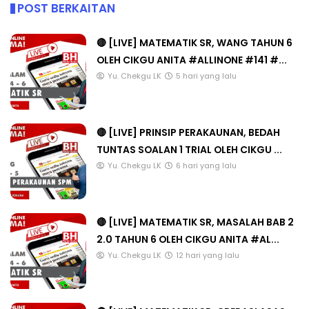
POST BERKAITAN
🔴 [LIVE] MATEMATIK SR, WANG TAHUN 6
OLEH CIKGU ANITA #ALLINONE #141 #...
Yu. Chekgu LK
5 hari yang lalu
🔴 [LIVE] PRINSIP PERAKAUNAN, BEDAH
TUNTAS SOALAN 1 TRIAL OLEH CIKGU ...
Yu. Chekgu LK
6 hari yang lalu
🔴 [LIVE] MATEMATIK SR, MASALAH BAB 2
2.0 TAHUN 6 OLEH CIKGU ANITA #AL...
Yu. Chekgu LK
12 hari yang lalu