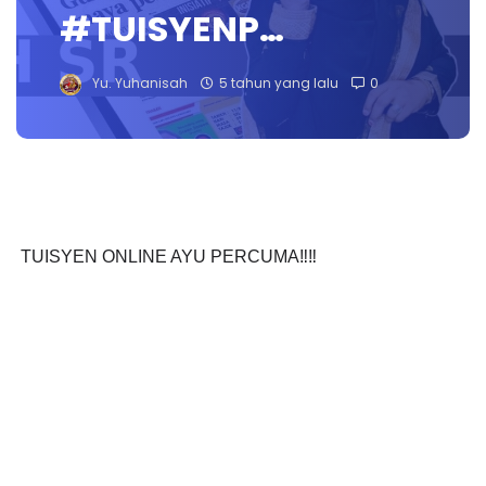
#TUISYENP…
Yu. Yuhanisah
5 tahun yang lalu
0
TUISYEN ONLINE AYU PERCUMA‼️‼️