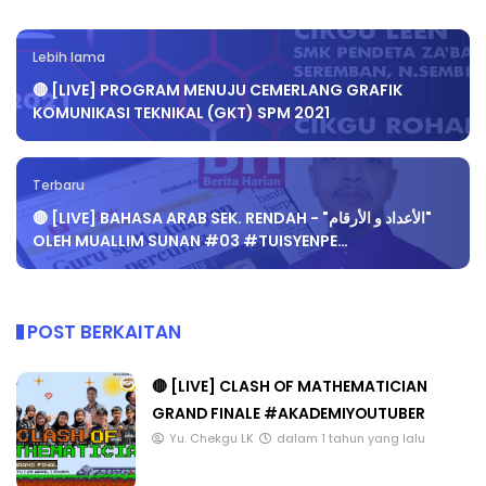
Lebih lama
🔴 [LIVE] PROGRAM MENUJU CEMERLANG GRAFIK
KOMUNIKASI TEKNIKAL (GKT) SPM 2021
Terbaru
🔴 [LIVE] BAHASA ARAB SEK. RENDAH - "الأعداد و الأرقام"
OLEH MUALLIM SUNAN #03 #TUISYENPE…
POST BERKAITAN
🔴 [LIVE] CLASH OF MATHEMATICIAN
GRAND FINALE #AKADEMIYOUTUBER
Yu. Chekgu LK
dalam 1 tahun yang lalu