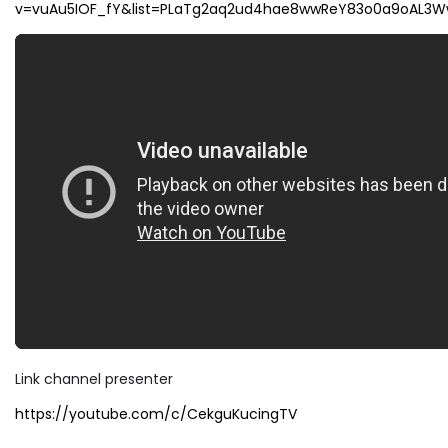
v=vuAu5IOF_fY&list=PLaTg2aq2ud4hae8wwReY83o0a9oAL3W
Link channel presenter
https://youtube.com/c/CekguKucingTV