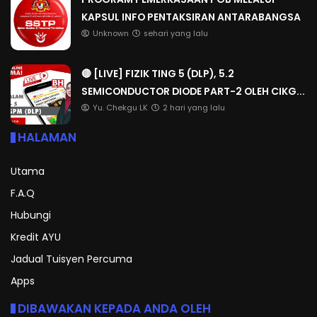
KAPSUL INFO PENTAKSIRAN ANTARABANGSA
Unknown
sehari yang lalu
🔴 [LIVE] FIZIK TING 5 (DLP), 5.2
SEMICONDUCTOR DIODE PART-2 OLEH CIKG...
Yu. Chekgu LK
2 hari yang lalu
HALAMAN
Utama
F.A.Q
Hubungi
Kredit AYU
Jadual Tuisyen Percuma
Apps
DIBAWAKAN KEPADA ANDA OLEH