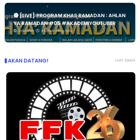
🔴 [LIVE] PROGRAM KHAS RAMADAN : AHLAN
YA RAMADAN #05 #AKADEMIYOUTUBER
Unknown
4 tahun yang lalu
AKAN DATANG!
LIHAT SEMUA