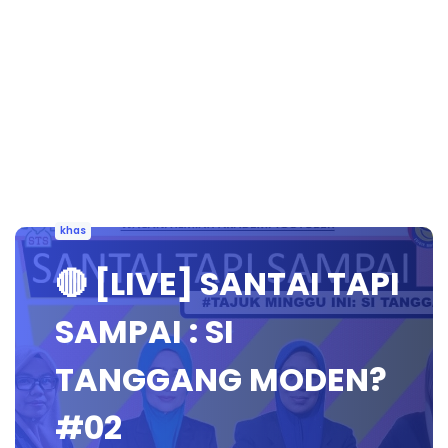
khas
🔴 [LIVE] SANTAI TAPI
SAMPAI : SI
TANGGANG MODEN?
#02