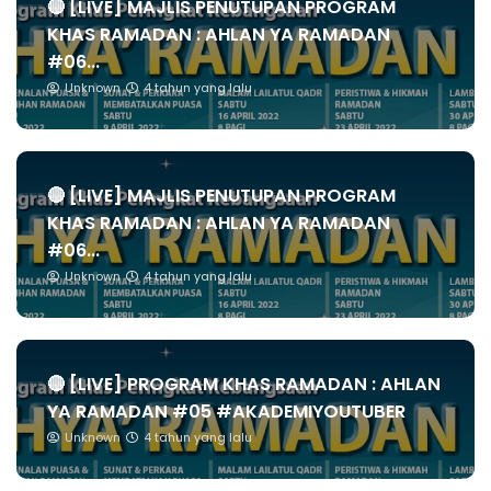
🔴 [LIVE] MAJLIS PENUTUPAN PROGRAM
KHAS RAMADAN : AHLAN YA RAMADAN
#06...
Unknown
4 tahun yang lalu
🔴 [LIVE] MAJLIS PENUTUPAN PROGRAM
KHAS RAMADAN : AHLAN YA RAMADAN
#06...
Unknown
4 tahun yang lalu
🔴 [LIVE] PROGRAM KHAS RAMADAN : AHLAN
YA RAMADAN #05 #AKADEMIYOUTUBER
Unknown
4 tahun yang lalu