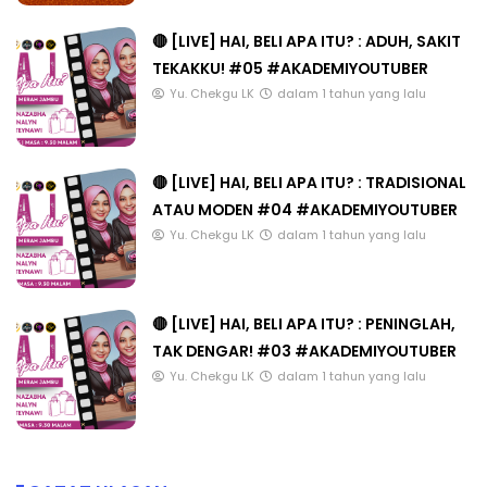
🔴 [LIVE] HAI, BELI APA ITU? : ADUH, SAKIT
TEKAKKU! #05 #AKADEMIYOUTUBER
Yu. Chekgu LK
dalam 1 tahun yang lalu
🔴 [LIVE] HAI, BELI APA ITU? : TRADISIONAL
ATAU MODEN #04 #AKADEMIYOUTUBER
Yu. Chekgu LK
dalam 1 tahun yang lalu
🔴 [LIVE] HAI, BELI APA ITU? : PENINGLAH,
TAK DENGAR! #03 #AKADEMIYOUTUBER
Yu. Chekgu LK
dalam 1 tahun yang lalu