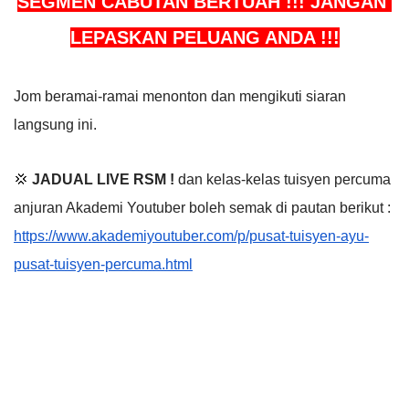
SEGMEN CABUTAN BERTUAH !!! JANGAN 
LEPASKAN PELUANG ANDA !!!
Jom beramai-ramai menonton dan mengikuti siaran 
langsung ini.
💢 
JADUAL LIVE RSM !
 dan kelas-kelas tuisyen percuma 
anjuran Akademi Youtuber boleh semak di pautan berikut : 
https://www.akademiyoutuber.com/p/pusat-tuisyen-ayu-
pusat-tuisyen-percuma.html