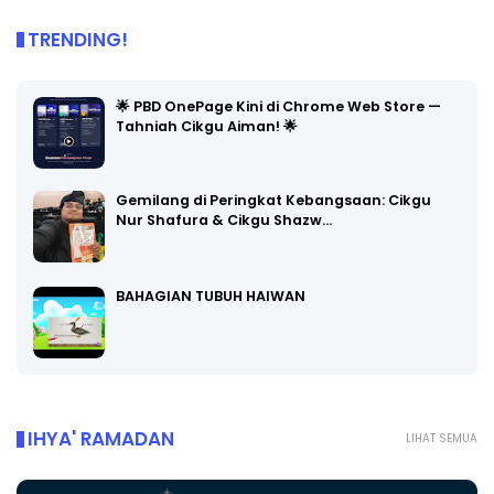
TRENDING!
🌟 PBD OnePage Kini di Chrome Web Store —
Tahniah Cikgu Aiman! 🌟
Gemilang di Peringkat Kebangsaan: Cikgu
Nur Shafura & Cikgu Shazw…
BAHAGIAN TUBUH HAIWAN
IHYA' RAMADAN
LIHAT SEMUA