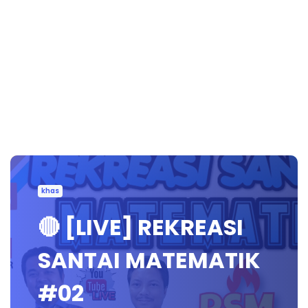
khas
🔴 [LIVE] REKREASI
SANTAI MATEMATIK
#02