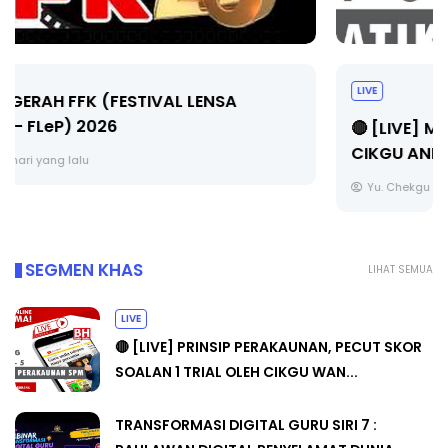
LIVE
🔴 [LIVE] MATEMATIK SR, WANG TAHUN 6 OLEH
CIKGU ANITA #ALLINONE #141 #...
Yu. Chekgu LK
7 hari yang lalu
SEGMEN KHAS
LIHAT SEMUA
LIVE
🔴 [LIVE] PRINSIP PERAKAUNAN, PECUT SKOR
SOALAN 1 TRIAL OLEH CIKGU WAN...
TRANSFORMASI DIGITAL GURU SIRI 7 :