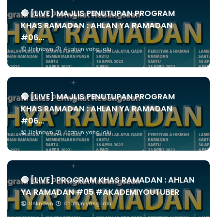
🔴 [LIVE] MAJLIS PENUTUPAN PROGRAM
KHAS RAMADAN : AHLAN YA RAMADAN
#06...
Unknown
4 tahun yang lalu
🔴 [LIVE] MAJLIS PENUTUPAN PROGRAM
KHAS RAMADAN : AHLAN YA RAMADAN
#06...
Unknown
4 tahun yang lalu
🔴 [LIVE] PROGRAM KHAS RAMADAN : AHLAN
YA RAMADAN #05 #AKADEMIYOUTUBER
Unknown
4 tahun yang lalu