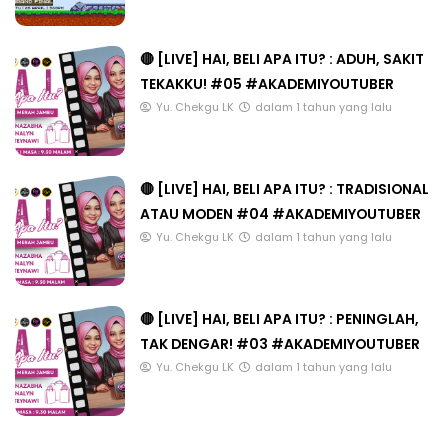
🔴 [LIVE] HAI, BELI APA ITU? : ADUH, SAKIT
TEKAKKU! #05 #AKADEMIYOUTUBER
Yu. Chekgu LK
dalam 1 tahun yang lalu
🔴 [LIVE] HAI, BELI APA ITU? : TRADISIONAL
ATAU MODEN #04 #AKADEMIYOUTUBER
Yu. Chekgu LK
dalam 1 tahun yang lalu
🔴 [LIVE] HAI, BELI APA ITU? : PENINGLAH,
TAK DENGAR! #03 #AKADEMIYOUTUBER
Yu. Chekgu LK
dalam 1 tahun yang lalu