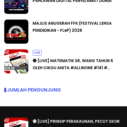
PAHLAWAN DIGITAL PENYELAMAT DUNIA
MAJLIS ANUGERAH FFK (FESTIVAL LENSA
PENDIDIKAN - FLeP) 2026
LIVE
🔴 [LIVE] MATEMATIK SR, WANG TAHUN 6
OLEH CIKGU ANITA #ALLINONE #141 #...
JUMLAH PENGUNJUNG
🔴 [LIVE] PRINSIP PERAKAUNAN, PECUT SKOR