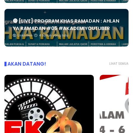
🔴 [LIVE] PROGRAM KHAS RAMADAN : AHLAN
YA RAMADAN #05 #AKADEMIYOUTUBER
Unknown
4 tahun yang lalu
AKAN DATANG!
LIHAT SEMUA