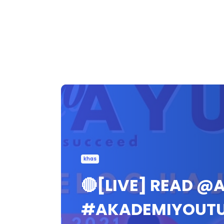
khas
🔴[LIVE] READ @
#AKADEMIYOUT