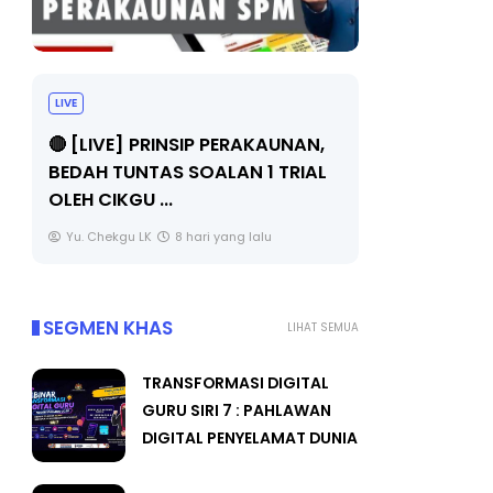
LIVE
BICARA PR
TIMBALAN
🔴 [LIVE] PRINSIP PERAKAUNAN,
PENDIDIKA
BEDAH TUNTAS SOALAN 1 TRIAL
OLEH CIKGU ...
Unknown
Yu. Chekgu LK
8 hari yang lalu
SEGMEN KHAS
LIHAT SEMUA
TRANSFORMASI DIGITAL
GURU SIRI 7 : PAHLAWAN
DIGITAL PENYELAMAT DUNIA