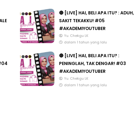
🔴 [LIVE] HAI, BELI APA ITU? : ADUH,
ALE
SAKIT TEKAKKU! #05
#AKADEMIYOUTUBER
3 :
Sejarah Tingkatan 4
Yu. Chekgu LK
PRIMARY
dalam 1 tahun yang lalu
Unknown
7 hari yang lalu
DONESIA
🔴 [LIVE] HAI, BELI APA ITU? :
#04
PENINGLAH, TAK DENGAR! #03
ang lalu
#AKADEMIYOUTUBER
Yu. Chekgu LK
dalam 1 tahun yang lalu