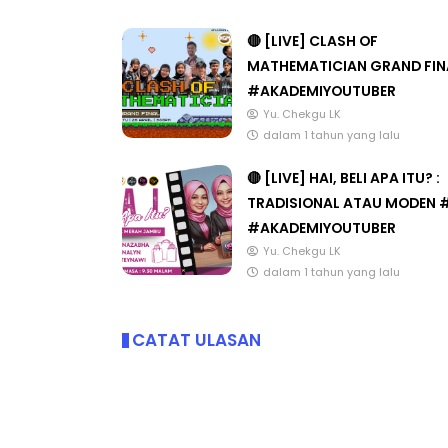
POST BERKAITAN
🔴 [LIVE] CLASH OF
MATHEMATICIAN GRAND FIN
#AKADEMIYOUTUBER
ICARA KORPORAT 3 : PROGRAM
KEYNOTE SPEAKER 
Yu. Chekgu LK
AKANAN SELAMAT DAN
TRANSFORMING 
dalam 1 tahun yang lalu
ERKUALITI (AMALAN PER...
EDUCATION IN IN
THROUG...
🔴 [LIVE] HAI, BELI APA ITU? :
Unknown
10 hari yang lalu
TRADISIONAL ATAU MODEN 
Unknown
10 hari y
#AKADEMIYOUTUBER
Yu. Chekgu LK
dalam 1 tahun yang lalu
CATAT ULASAN