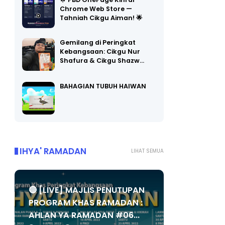
🌟 PBD OnePage Kini di
Chrome Web Store —
Tahniah Cikgu Aiman! 🌟
Gemilang di Peringkat
Kebangsaan: Cikgu Nur
Shafura & Cikgu Shazw…
BAHAGIAN TUBUH HAIWAN
IHYA' RAMADAN
LIHAT SEMUA
🔴 [LIVE] MAJLIS PENUTUPAN
PROGRAM KHAS RAMADAN :
AHLAN YA RAMADAN #06...