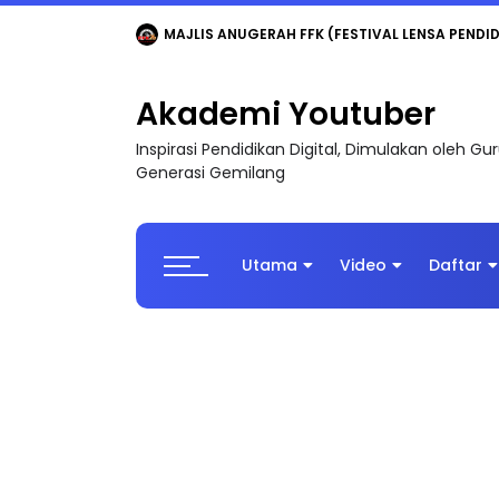
LIVE
🔴 [LIVE] MATEMATIK SR, WANG TAHUN 6
Akademi Youtuber
Inspirasi Pendidikan Digital, Dimulakan oleh G
Generasi Gemilang
Utama
Video
Daftar