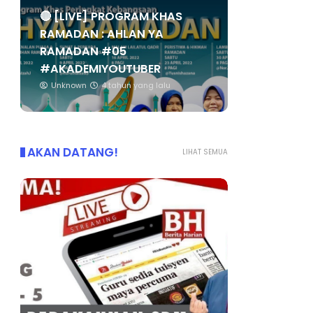
🔴 [LIVE] PROGRAM KHAS
RAMADAN : AHLAN YA
RAMADAN #05
#AKADEMIYOUTUBER
Unknown
4 tahun yang lalu
AKAN DATANG!
LIHAT SEMUA