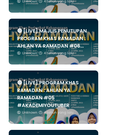
Unknown
4 tahun yang lalu
🔴 [LIVE] MAJLIS PENUTUPAN
PROGRAM KHAS RAMADAN :
AHLAN YA RAMADAN #06...
Unknown
4 tahun yang lalu
🔴 [LIVE] PROGRAM KHAS
RAMADAN : AHLAN YA
RAMADAN #05
#AKADEMIYOUTUBER
Unknown
4 tahun yang lalu