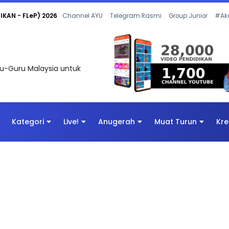
 OLEH CIKGU ANITA #ALLINONE #141 #...
Channel AYU
Telegram Rasmi
Group Junior
#Ak
uru-Guru Malaysia untuk
Kategori
Live!
Anugerah
Muat Turun
Kre