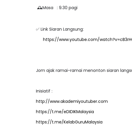
Tarikh
:
11/7/2021
💡
Masa
: 9.30 pagi
🕰
Link Siaran Langsung:
✅
https://www.youtube.com/watch?v=cB3r
Jom ajak ramai-ramai menonton siaran langsu
Inisiatif :
http://www.akademiyoutuber.com
https://t.me/eDIDIKMalaysia
https://t.me/KelabGuruMalaysia