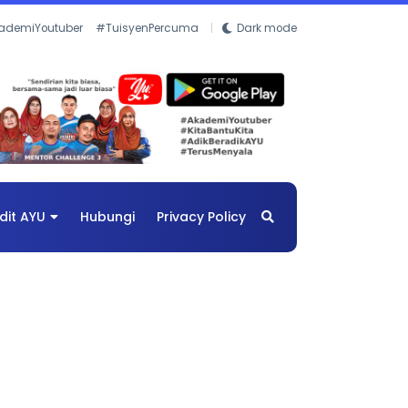
ademiYoutuber
#TuisyenPercuma
Dark mode
dit AYU
Hubungi
Privacy Policy