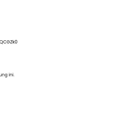
HQCGZk0
ng ini.