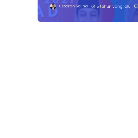
Ustazah Salina
5 tahun yang lalu