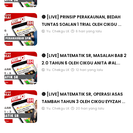
🔴 [LIVE] PRINSIP PERAKAUNAN, BEDAH
TUNTAS SOALAN 1 TRIAL OLEH CIKGU ...
Yu. Chekgu LK
6 hari yang lalu
🔴 [LIVE] MATEMATIK SR, MASALAH BAB 2
2.0 TAHUN 6 OLEH CIKGU ANITA #AL...
Yu. Chekgu LK
12 hari yang lalu
🔴 [LIVE] MATEMATIK SR, OPERASI ASAS
TAMBAH TAHUN 3 OLEH CIKGU EYYZAH ...
Yu. Chekgu LK
20 hari yang lalu