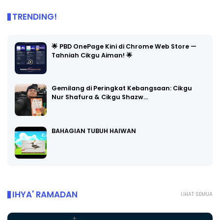
TRENDING!
🌟 PBD OnePage Kini di Chrome Web Store —
Tahniah Cikgu Aiman! 🌟
Gemilang di Peringkat Kebangsaan: Cikgu
Nur Shafura & Cikgu Shazw…
BAHAGIAN TUBUH HAIWAN
IHYA' RAMADAN
LIHAT SEMUA