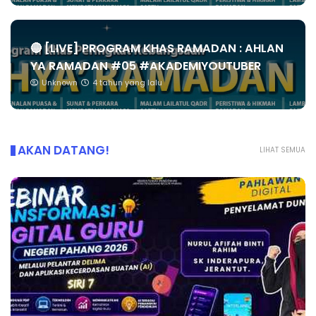
🔴 [LIVE] PROGRAM KHAS RAMADAN : AHLAN
YA RAMADAN #05 #AKADEMIYOUTUBER
Unknown
4 tahun yang lalu
AKAN DATANG!
LIHAT SEMUA