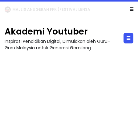
LIVE
🔴 [LIVE] MATEMATIK SR, WANG TAHUN 6 OLEH CIKGU ANITA #ALLINONE #141 #...
Akademi Youtuber
Inspirasi Pendidikan Digital, Dimulakan oleh Guru-
Guru Malaysia untuk Generasi Gemilang