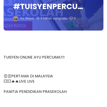
#TUISYENPERCU…
Yu. Dhiya
5 tahun yang lalu
0
TUISYEN ONLINE AYU PERCUMA‼️‼️
👏👏PERTAMA DI MALAYSIA
💥💥🔥🔥LIVE LIVE 
PANITIA PENDIDIKAN PRASEKOLAH