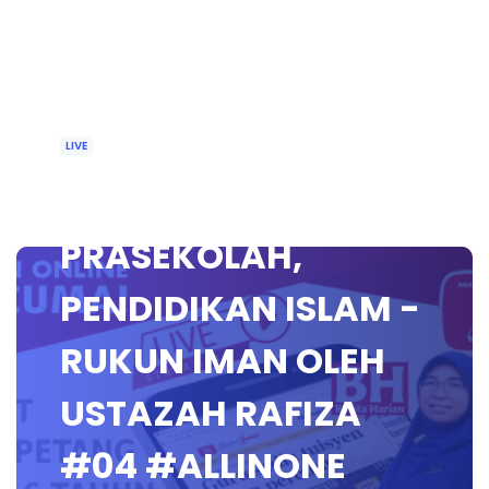
LIVE
🔴 [LIVE]
PRASEKOLAH,
PENDIDIKAN ISLAM -
RUKUN IMAN OLEH
USTAZAH RAFIZA
#04 #ALLINONE