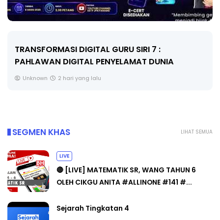
MAJLIS ANUGERAH FFK (FESTIVAL LENSA
PENDIDIKAN - FLeP) 2026
Unknown
3 hari yang lalu
SEGMEN KHAS
LIHAT SEMUA
LIVE
🔴 [LIVE] MATEMATIK SR, WANG TAHUN 6
OLEH CIKGU ANITA #ALLINONE #141 #...
Sejarah Tingkatan 4