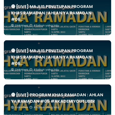
🔴 [LIVE] MAJLIS PENUTUPAN PROGRAM
KHAS RAMADAN : AHLAN YA RAMADAN
#06...
Unknown
4 tahun yang lalu
🔴 [LIVE] MAJLIS PENUTUPAN PROGRAM
KHAS RAMADAN : AHLAN YA RAMADAN
#06...
Unknown
4 tahun yang lalu
🔴 [LIVE] PROGRAM KHAS RAMADAN : AHLAN
YA RAMADAN #05 #AKADEMIYOUTUBER
Unknown
4 tahun yang lalu