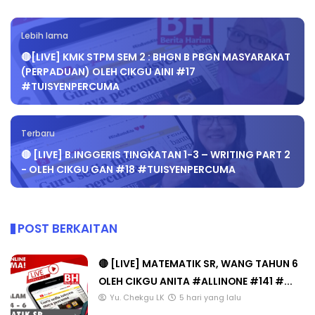
Lebih lama
🔴[LIVE] KMK STPM SEM 2 : BHGN B PBGN MASYARAKAT
(PERPADUAN) OLEH CIKGU AINI #17
#TUISYENPERCUMA
Terbaru
🔴 [LIVE] B.INGGERIS TINGKATAN 1-3 – WRITING PART 2
- OLEH CIKGU GAN #18 #TUISYENPERCUMA
POST BERKAITAN
🔴 [LIVE] MATEMATIK SR, WANG TAHUN 6
OLEH CIKGU ANITA #ALLINONE #141 #...
Yu. Chekgu LK
5 hari yang lalu