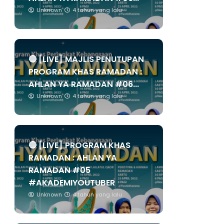
Unknown
4 tahun yang lalu
🔴 [LIVE] MAJLIS PENUTUPAN
PROGRAM KHAS RAMADAN :
AHLAN YA RAMADAN #06...
Unknown
4 tahun yang lalu
🔴 [LIVE] PROGRAM KHAS
RAMADAN : AHLAN YA
RAMADAN #05
#AKADEMIYOUTUBER
Unknown
4 tahun yang lalu