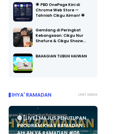
🌟 PBD OnePage Kini di
Chrome Web Store —
Tahniah Cikgu Aiman! 🌟
Gemilang di Peringkat
Kebangsaan: Cikgu Nur
Shafura & Cikgu Shazw…
BAHAGIAN TUBUH HAIWAN
IHYA' RAMADAN
LIHAT SEMUA
🔴 [LIVE] MAJLIS PENUTUPAN
PROGRAM KHAS RAMADAN :
AHLAN YA RAMADAN #06...