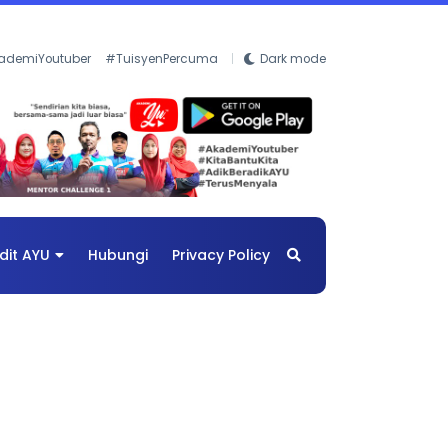
ademiYoutuber
#TuisyenPercuma
Dark mode
dit AYU
Hubungi
Privacy Policy