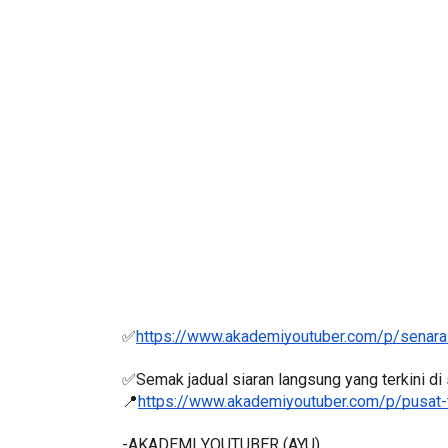
LIVE
MAJLIS ANUGERAH FFK
(FESTIVAL LENSA PENDIDIKAN -
🔴 [LIVE] MATEM
FLeP) 2026
TAHUN 6 OLEH C
#ALLINONE #141 
Unknown
6 hari yang lalu
Yu. Chekgu LK
8 h
✅
https://www.akademiyoutuber.com/p/senarai
✅Semak jadual siaran langsung yang terkini di s
📍
https://www.akademiyoutuber.com/p/pusat-
-AKADEMI YOUTUBER (AYU)