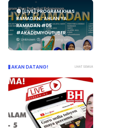
🔴 [LIVE] PROGRAM KHAS
RAMADAN : AHLAN YA
RAMADAN #05
#AKADEMIYOUTUBER
Unknown
4 tahun yang lalu
AKAN DATANG!
LIHAT SEMUA