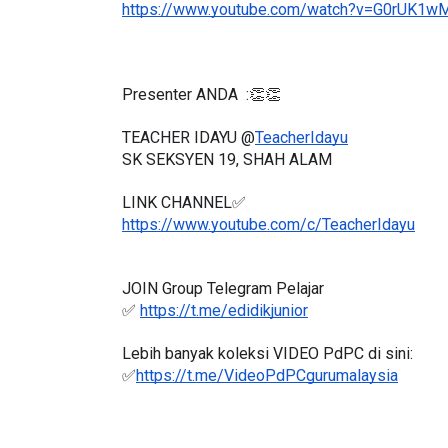
https://www.youtube.com/watch?v=G0rUK1w
Presenter ANDA  :👏👏
TEACHER IDAYU @
TeacherIdayu
SK SEKSYEN 19, SHAH ALAM
LINK CHANNEL✅
https://www.youtube.com/c/TeacherIdayu
JOIN Group Telegram Pelajar
✅ 
https://t.me/edidikjunior
Lebih banyak koleksi VIDEO PdPC di sini:
✅
https://t.me/VideoPdPCgurumalaysia