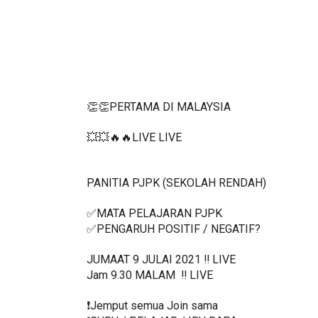
👏👏PERTAMA DI MALAYSIA
💥💥🔥🔥LIVE LIVE 
PANITIA PJPK (SEKOLAH RENDAH)
✅MATA PELAJARAN PJPK 
✅PENGARUH POSITIF / NEGATIF?
JUMAAT 9 JULAI 2021 ‼️ LIVE
Jam 9.30 MALAM  ‼️ LIVE
❗️Jemput semua Join sama