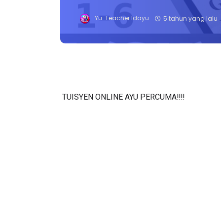
Yu. Teacher Idayu
5 tahun yang lalu
TUISYEN ONLINE AYU PERCUMA‼️‼️