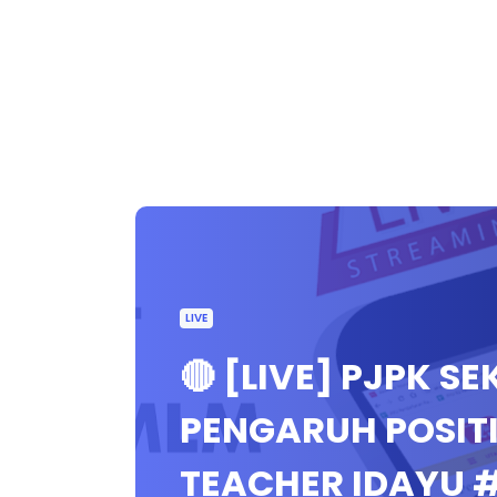
LIVE
🔴 [LIVE] PJPK S
PENGARUH POSITI
TEACHER IDAYU 