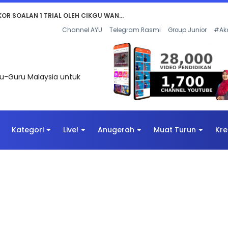
AN DIGITAL PENYELAMAT DUNIA
Channel AYU
Telegram Rasmi
Group Junior
#Ak
uru-Guru Malaysia untuk
Kategori
Live!
Anugerah
Muat Turun
Kre