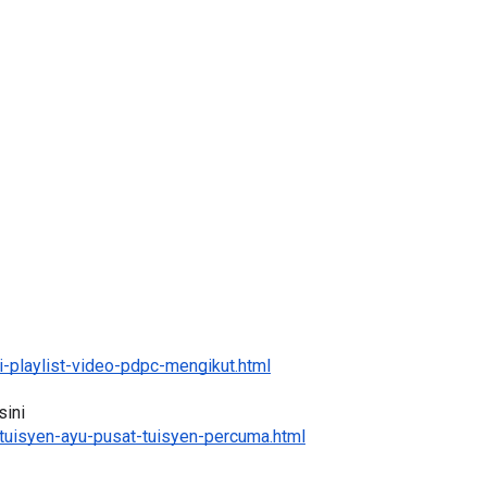
LIVE
ATIK SR, WANG
🔴 [LIVE] FIZIK TING 5 (DLP), 5.2
IKGU ANITA
SEMICONDUCTOR DIODE PART-2
#...
OLEH CIKG...
ari yang lalu
Yu. Chekgu LK
dalam 15 jam yang lalu
-playlist-video-pdpc-mengikut.html
ini 
tuisyen-ayu-pusat-tuisyen-percuma.html