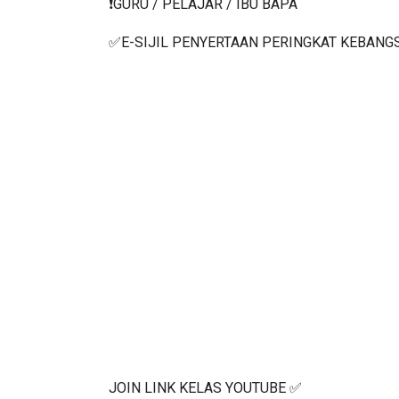
❗️GURU / PELAJAR / IBU BAPA
✅E-SIJIL PENYERTAAN PERINGKAT KEBANG
JOIN LINK KELAS YOUTUBE ✅