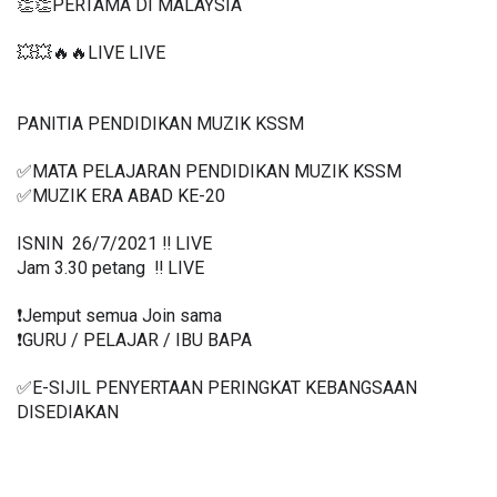
👏👏PERTAMA DI MALAYSIA
💥💥🔥🔥LIVE LIVE 
PANITIA PENDIDIKAN MUZIK KSSM
✅MATA PELAJARAN PENDIDIKAN MUZIK KSSM
✅MUZIK ERA ABAD KE-20
ISNIN  26/7/2021 ‼️ LIVE
Jam 3.30 petang  ‼️ LIVE
❗️Jemput semua Join sama
❗️GURU / PELAJAR / IBU BAPA
✅E-SIJIL PENYERTAAN PERINGKAT KEBANGSAAN 
DISEDIAKAN