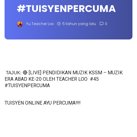
#TUISYENPERCUMA
Yu.Teacher Loo
5 tahun yang lalu
0
🔴 [LIVE] PENDIDIKAN MUZIK KSSM – MUZIK 
TAJUK: 
ERA ABAD KE-20 OLEH TEACHER LOO  #45 
#TUISYENPERCUMA
TUISYEN ONLINE AYU PERCUMA‼️‼️