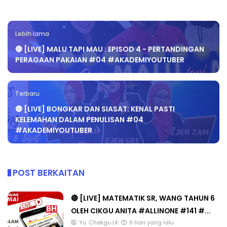
Lebih lama
🔴 [LIVE] MALU TAPI MAU : EPISOD 4 - PERTANDINGAN
PERAGAAN PAKAIAN #04 #AKADEMIYOUTUBER
Terbaru
🔴 [LIVE] BONGKAR DAN SIASAT: KENAL PASTI
KELEMAHAN DALAM PENULISAN #04
#AKADEMIYOUTUBER
POST BERKAITAN
🔴 [LIVE] MATEMATIK SR, WANG TAHUN 6
OLEH CIKGU ANITA #ALLINONE #141 #...
Yu. Chekgu LK
6 hari yang lalu