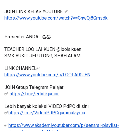
JOIN LINK KELAS YOUTUBE ✅
https://www.youtube.com/watch?v=GnwQj8Gmsdk
Presenter ANDA  :👏👏
TEACHER LOO LAI KUEN @loolaikuen
SMK BUKIT JELUTONG, SHAH ALAM 
LINK CHANNEL✅
https://www.youtube.com/c/LOOLAIKUEN
JOIN Group Telegram Pelajar
✅ 
https://t.me/edidikjunior
Lebih banyak koleksi VIDEO PdPC di sini:
✅
https://t.me/VideoPdPCgurumalaysia
✅
https://www.akademiyoutuber.com/p/senarai-playlist-