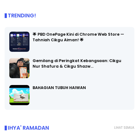
TRENDING!
🌟 PBD OnePage Kini di Chrome Web Store —
Tahniah Cikgu Aiman! 🌟
Gemilang di Peringkat Kebangsaan: Cikgu
Nur Shafura & Cikgu Shazw…
BAHAGIAN TUBUH HAIWAN
IHYA' RAMADAN
LIHAT SEMUA