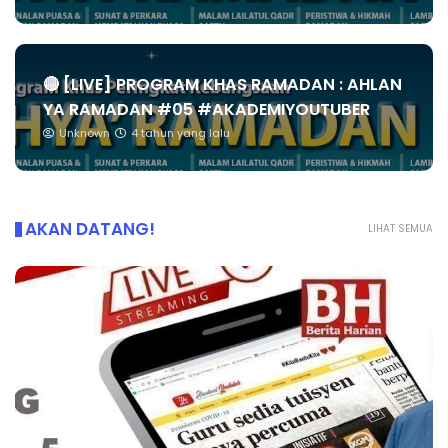
🔴 [LIVE] PROGRAM KHAS RAMADAN : AHLAN
YA RAMADAN #05 #AKADEMIYOUTUBER
Unknown
4 tahun yang lalu
AKAN DATANG!
LIHAT SEMUA