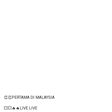
👏👏PERTAMA DI MALAYSIA
💥💥🔥🔥LIVE LIVE 