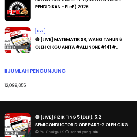
PENDIDIKAN - FLeP) 2026
LIVE
🔴 [LIVE] MATEMATIK SR, WANG TAHUN 6
OLEH CIKGU ANITA #ALLINONE #141 #...
JUMLAH PENGUNJUNG
12,099,055
🔴 [LIVE] FIZIK TING 5 (DLP), 5.2
SEMICONDUCTOR DIODE PART-2 OLEH CIKG...
Yu. Chekgu LK
sehari yang lalu