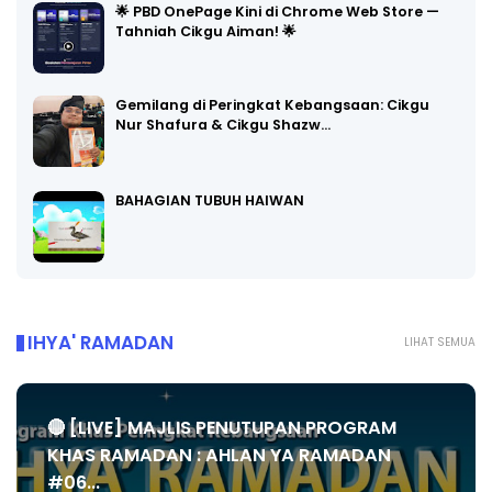
🌟 PBD OnePage Kini di Chrome Web Store —
Tahniah Cikgu Aiman! 🌟
Gemilang di Peringkat Kebangsaan: Cikgu
Nur Shafura & Cikgu Shazw…
BAHAGIAN TUBUH HAIWAN
IHYA' RAMADAN
LIHAT SEMUA
🔴 [LIVE] MAJLIS PENUTUPAN PROGRAM
KHAS RAMADAN : AHLAN YA RAMADAN
#06...