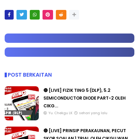
POST BERKAITAN
🔴 [LIVE] FIZIK TING 5 (DLP), 5.2
SEMICONDUCTOR DIODE PART-2 OLEH
CIKG...
Yu. Chekgu LK
sehari yang lalu
🔴 [LIVE] PRINSIP PERAKAUNAN, PECUT
SKOR SOALAN 1 TRIAL OLEH CIKGU WAN...