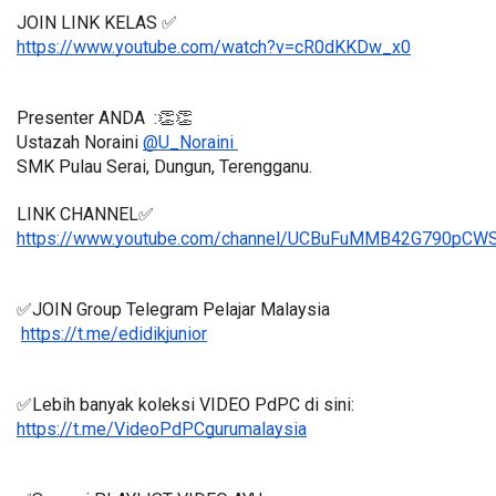
JOIN LINK KELAS ✅
https://www.youtube.com/watch?v=cR0dKKDw_x0
Presenter ANDA  :👏👏
Ustazah Noraini 
@U_Noraini 
SMK Pulau Serai, Dungun, Terengganu.
LINK CHANNEL✅
https://www.youtube.com/channel/UCBuFuMMB42G790pC
✅JOIN Group Telegram Pelajar Malaysia
https://t.me/edidikjunior
✅Lebih banyak koleksi VIDEO PdPC di sini:
https://t.me/VideoPdPCgurumalaysia