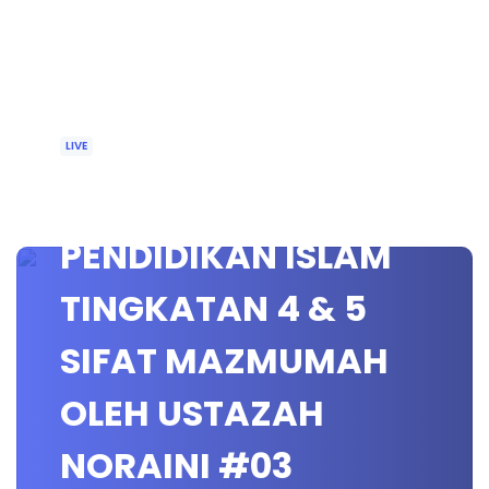
LIVE
🔴 [LIVE]
PENDIDIKAN ISLAM
TINGKATAN 4 & 5
SIFAT MAZMUMAH
OLEH USTAZAH
NORAINI #03