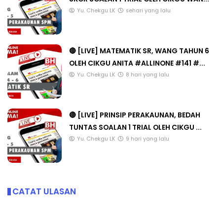
Yu. Chekgu LK
sehari yang lalu
🔴 [LIVE] MATEMATIK SR, WANG TAHUN 6
OLEH CIKGU ANITA #ALLINONE #141 #...
Yu. Chekgu LK
8 hari yang lalu
🔴 [LIVE] PRINSIP PERAKAUNAN, BEDAH
TUNTAS SOALAN 1 TRIAL OLEH CIKGU ...
Yu. Chekgu LK
9 hari yang lalu
CATAT ULASAN