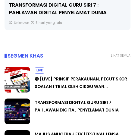
MAJLIS ANUGERAH FFK (FESTIVAL LENSA
PENDIDIKAN - FLeP) 2026
Unknown
6 hari yang lalu
SEGMEN KHAS
LIHAT SEMUA
LIVE
🔴 [LIVE] PRINSIP PERAKAUNAN, PECUT SKOR
SOALAN 1 TRIAL OLEH CIKGU WAN...
TRANSFORMASI DIGITAL GURU SIRI 7 :
PAHLAWAN DIGITAL PENYELAMAT DUNIA
MAJLIS ANUGERAH FFK (FESTIVAL LENSA