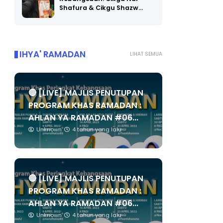
Shafura & Cikgu Shazw…
IHYA' RAMADAN
LIHAT SEMUA
🔴 [LIVE] MAJLIS PENUTUPAN
PROGRAM KHAS RAMADAN :
AHLAN YA RAMADAN #06...
Unknown
4 tahun yang lalu
🔴 [LIVE] MAJLIS PENUTUPAN
PROGRAM KHAS RAMADAN :
AHLAN YA RAMADAN #06...
Unknown
4 tahun yang lalu