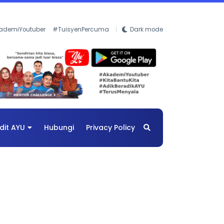
ademiYoutuber
#TuisyenPercuma
Dark mode
dit AYU
Hubungi
Privacy Policy