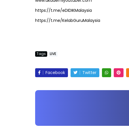
www.akademiyoutuber.com
Yu. Chekgu LK
https://t.me/eDIDIKMalaysia
https://t.me/KelabGuruMalaysia
Tags
LIVE
Facebook
Twitter