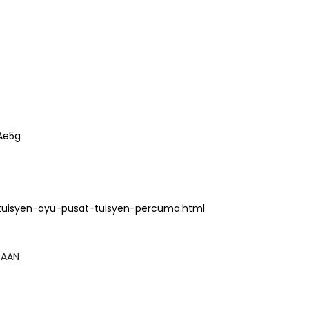
Ae5g
tuisyen-ayu-pusat-tuisyen-percuma.html
GSAAN