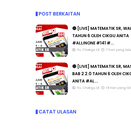
POST BERKAITAN
🔴 [LIVE] MATEMATIK SR, W
TAHUN 6 OLEH CIKGU ANITA
#ALLINONE #141 #...
Yu. Chekgu LK
7 hari yang lal
🔴 [LIVE] MATEMATIK SR, M
BAB 2 2.0 TAHUN 6 OLEH CI
ANITA #AL...
Yu. Chekgu LK
14 hari yang la
CATAT ULASAN