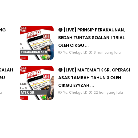
ANG
🔴 [LIVE] PRINSIP PERAKAUNAN,
BEDAH TUNTAS SOALAN 1 TRIAL
OLEH CIKGU ...
u
Yu. Chekgu LK
8 hari yang lalu
ASALAH
🔴 [LIVE] MATEMATIK SR, OPERASI
KGU
ASAS TAMBAH TAHUN 3 OLEH
CIKGU EYYZAH ...
lu
Yu. Chekgu LK
22 hari yang lalu