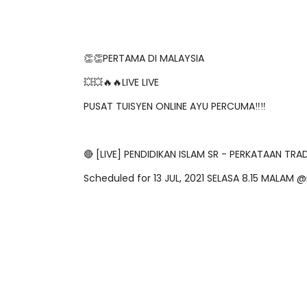
👏👏PERTAMA DI MALAYSIA
💥💥🔥🔥LIVE LIVE
PUSAT TUISYEN ONLINE AYU PERCUMA‼️‼️
🔴 [LIVE] PENDIDIKAN ISLAM SR - PERKATAAN TR
Scheduled for 13 JUL, 2021 SELASA 8.15 MALAM 