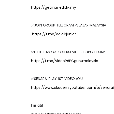
https://getmail.edidik.my
✅JOIN GROUP TELEGRAM PELAJAR MALAYSIA
https://t.me/edidikjunior
✅LEBIH BANYAK KOLEKSI VIDEO PDPC DI SINI:
https://t.me/VideoPdPCgurumalaysia
✅SENARAI PLAYLIST VIDEO AYU
https://www.akademiyoutuber.com/p/senarai-
LIVE
SSTP JPN9|
🔴 [LIVE] PRI
Unknown
10 hari yang lalu
BEDAH TUNTAS
Inisiatif :
OLEH CIKGU ...