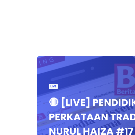
LIVE
🔴 [LIVE] PENDID
PERKATAAN TRADI
NURUL HAIZA #1