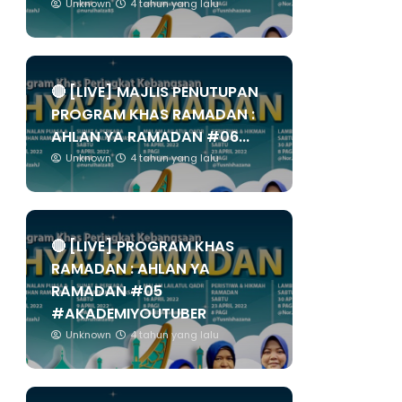
Unknown
4 tahun yang lalu
🔴 [LIVE] MAJLIS PENUTUPAN
PROGRAM KHAS RAMADAN :
AHLAN YA RAMADAN #06...
Unknown
4 tahun yang lalu
🔴 [LIVE] PROGRAM KHAS
RAMADAN : AHLAN YA
RAMADAN #05
#AKADEMIYOUTUBER
Unknown
4 tahun yang lalu