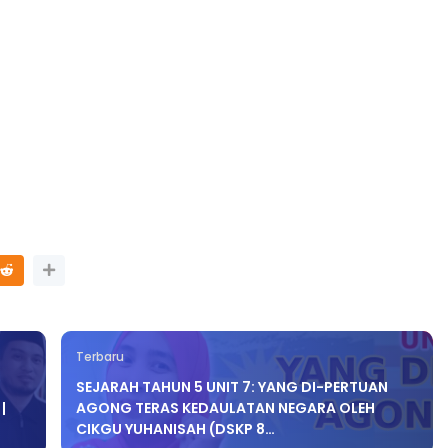
LIVE
🔴 [LIVE] PRINSIP PERAKAUNAN,
ng lalu
BEDAH TUNTAS SOALAN 1 TRIAL
OLEH CIKGU ...
Yu. Chekgu LK
7 hari yang lalu
Terbaru
SEJARAH TAHUN 5 UNIT 7: YANG DI-PERTUAN
|
AGONG TERAS KEDAULATAN NEGARA OLEH
CIKGU YUHANISAH (DSKP 8…