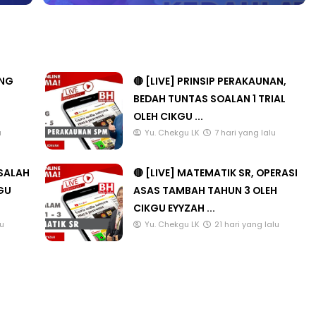
ANG
🔴 [LIVE] PRINSIP PERAKAUNAN,
BEDAH TUNTAS SOALAN 1 TRIAL
OLEH CIKGU ...
u
Yu. Chekgu LK
7 hari yang lalu
ASALAH
🔴 [LIVE] MATEMATIK SR, OPERASI
KGU
ASAS TAMBAH TAHUN 3 OLEH
CIKGU EYYZAH ...
lu
Yu. Chekgu LK
21 hari yang lalu