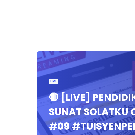
LIVE
🔴 [LIVE] PENDID
SUNAT SOLATKU 
#09 #TUISYENP