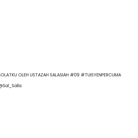
AT SOLATKU OLEH USTAZAH SALASIAH #09 #TUISYENPERCUMA
@Sal_Salla