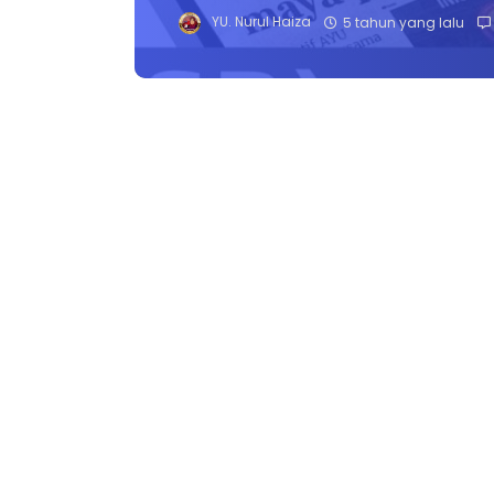
YU. Nurul Haiza
5 tahun yang lalu