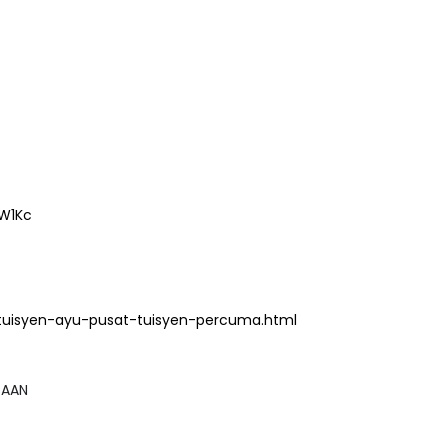
W1Kc
tuisyen-ayu-pusat-tuisyen-percuma.html
GSAAN