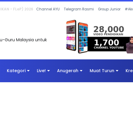
 OLEH CIKGU ANITA #ALLINONE #141 #...
Channel AYU
Telegram Rasmi
Group Junior
#Ak
uru-Guru Malaysia untuk
Kategori
Live!
Anugerah
Muat Turun
Kre