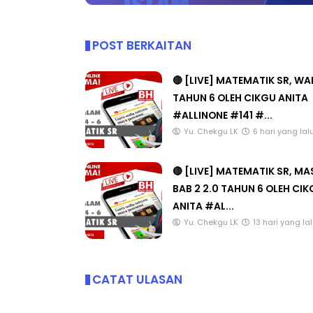
POST BERKAITAN
🔴 [LIVE] MATEMATIK SR, W
TAHUN 6 OLEH CIKGU ANITA
#ALLINONE #141 #...
Yu. Chekgu LK
6 hari yang lal
🔴 [LIVE] MATEMATIK SR, M
BAB 2 2.0 TAHUN 6 OLEH CI
ANITA #AL...
Yu. Chekgu LK
13 hari yang la
CATAT ULASAN