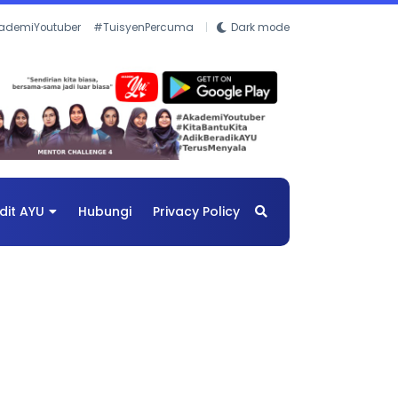
ademiYoutuber
#TuisyenPercuma
Dark mode
dit AYU
Hubungi
Privacy Policy