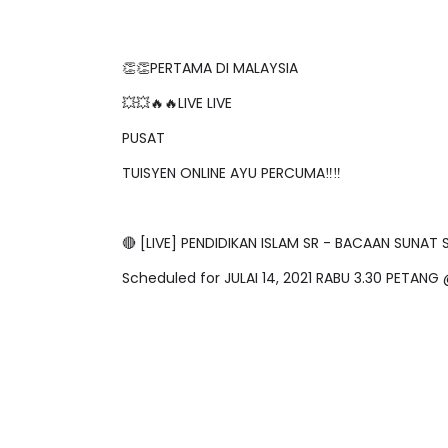
👏👏PERTAMA DI MALAYSIA
💥💥🔥🔥LIVE LIVE
PUSAT
TUISYEN ONLINE AYU PERCUMA‼️‼️
🔴 [LIVE] PENDIDIKAN ISLAM SR - BACAAN SUN
Scheduled for JULAI 14, 2021 RABU 3.30 PETANG 