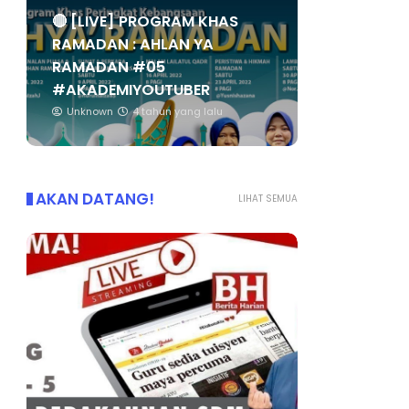
🔴 [LIVE] PROGRAM KHAS
RAMADAN : AHLAN YA
RAMADAN #05
#AKADEMIYOUTUBER
Unknown
4 tahun yang lalu
AKAN DATANG!
LIHAT SEMUA