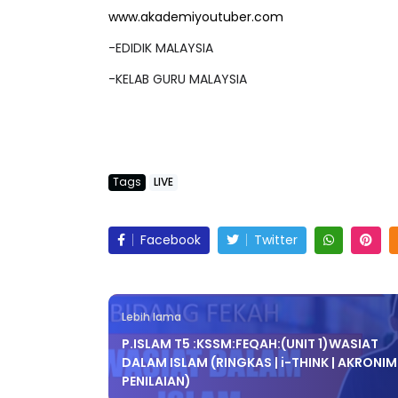
Inisiatif :
www.akademiyoutuber.com
-EDIDIK MALAYSIA
-KELAB GURU MALAYSIA
EYNOTE SPEAKER 3 :
SSTP JPN9|
RANSFORMING PRIMARY
Unknown
9 hari ya
DUCATION IN INDONESIA
HROUG...
Tags
LIVE
Unknown
9 hari yang lalu
Facebook
Twitter
Lebih lama
P.ISLAM T5 :KSSM:FEQAH:(UNIT 1)WASIAT
DALAM ISLAM (RINGKAS | i-THINK | AKRONIM 
PENILAIAN)