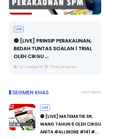
BICARA PROFESIONAL 8 :
BICARA K
TIMBALAN KETUA PENGARAH
MAKANAN 
PENDIDIKAN MALAYSIA
BERKUALITI
Unknown
9 hari yang lalu
Unknown
SEGMEN KHAS
LIHAT SEMUA
LIVE
🔴 [LIVE] MATEMATIK SR,
WANG TAHUN 6 OLEH CIKGU
ANITA #ALLINONE #141 #...