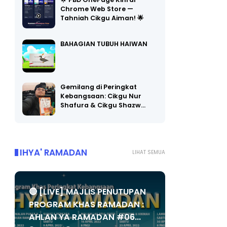
🌟 PBD OnePage Kini di
Chrome Web Store —
Tahniah Cikgu Aiman! 🌟
BAHAGIAN TUBUH HAIWAN
Gemilang di Peringkat
Kebangsaan: Cikgu Nur
Shafura & Cikgu Shazw…
IHYA' RAMADAN
LIHAT SEMUA
🔴 [LIVE] MAJLIS PENUTUPAN
PROGRAM KHAS RAMADAN :
AHLAN YA RAMADAN #06...