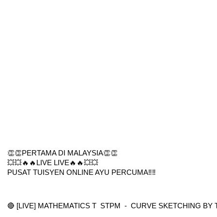
👏👏PERTAMA DI MALAYSIA👏👏
💥💥🔥🔥LIVE LIVE🔥🔥💥💥
PUSAT TUISYEN ONLINE AYU PERCUMA‼️‼️
🔴 [LIVE] MATHEMATICS T  STPM  -  CURVE SKETCHING B