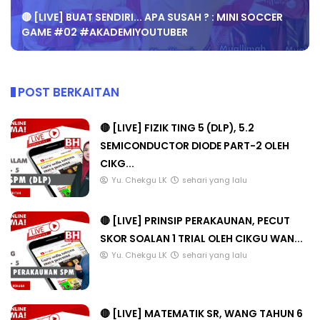
🔴 [LIVE] BUAT SENDIRI... APA SUSAH ? : MINI SOCCER
GAME #02 #AKADEMIYOUTUBER
POST BERKAITAN
🔴 [LIVE] FIZIK TING 5 (DLP), 5.2
SEMICONDUCTOR DIODE PART-2 OLEH
CIKG...
Yu. Chekgu LK
sehari yang lalu
🔴 [LIVE] PRINSIP PERAKAUNAN, PECUT
SKOR SOALAN 1 TRIAL OLEH CIKGU WAN...
Yu. Chekgu LK
sehari yang lalu
🔴 [LIVE] MATEMATIK SR, WANG TAHUN 6