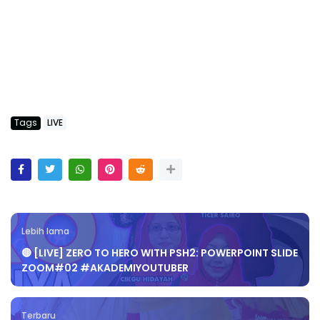
Tags
LIVE
Lebih lama
🔴 [LIVE] ZERO TO HERO WITH PSH2: POWERPOINT SLIDE
ZOOM#02 #AKADEMIYOUTUBER
Terbaru