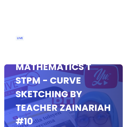
LIVE
🔴 [LIVE]
MATHEMATICS T
STPM - CURVE
SKETCHING BY
TEACHER ZAINARIAH
#10