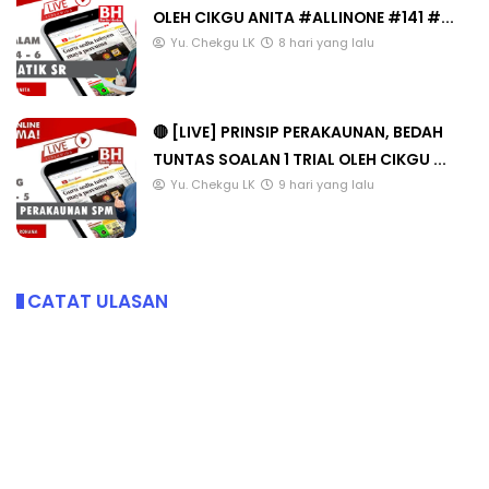
OLEH CIKGU ANITA #ALLINONE #141 #...
Yu. Chekgu LK
8 hari yang lalu
🔴 [LIVE] PRINSIP PERAKAUNAN, BEDAH
TUNTAS SOALAN 1 TRIAL OLEH CIKGU ...
Yu. Chekgu LK
9 hari yang lalu
CATAT ULASAN