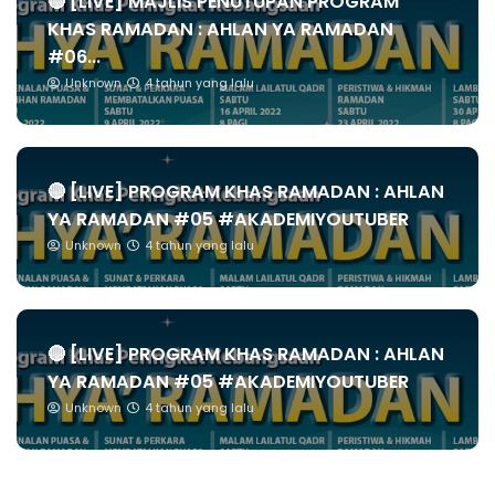
🔴 [LIVE] MAJLIS PENUTUPAN PROGRAM
KHAS RAMADAN : AHLAN YA RAMADAN
#06...
Unknown
4 tahun yang lalu
🔴 [LIVE] PROGRAM KHAS RAMADAN : AHLAN
YA RAMADAN #05 #AKADEMIYOUTUBER
Unknown
4 tahun yang lalu
🔴 [LIVE] PROGRAM KHAS RAMADAN : AHLAN
YA RAMADAN #05 #AKADEMIYOUTUBER
Unknown
4 tahun yang lalu