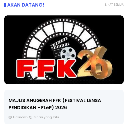
AKAN DATANG!
LIHAT SEMUA
LIVE
🔴 [LIVE] MATEMATIK SR, WANG TAHUN 6 OLEH
CIKGU ANITA #ALLINONE #141 #...
Yu. Chekgu LK
8 hari yang lalu