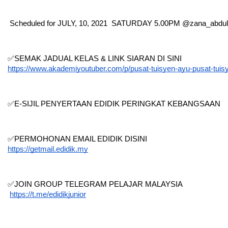
 Scheduled for JULY, 10, 2021  SATURDAY 5.00PM @zana_abdul
✅SEMAK JADUAL KELAS & LINK SIARAN DI SINI 
https://www.akademiyoutuber.com/p/pusat-tuisyen-ayu-pusat-tui
✅E-SIJIL PENYERTAAN EDIDIK PERINGKAT KEBANGSAAN 
✅PERMOHONAN EMAIL EDIDIK DISINI
https://getmail.edidik.my
✅JOIN GROUP TELEGRAM PELAJAR MALAYSIA
https://t.me/edidikjunior