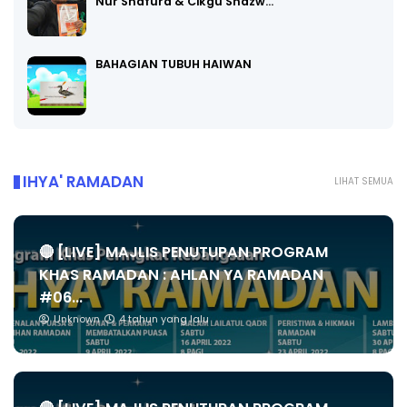
Nur Shafura & Cikgu Shazw…
BAHAGIAN TUBUH HAIWAN
IHYA' RAMADAN
LIHAT SEMUA
🔴 [LIVE] MAJLIS PENUTUPAN PROGRAM
KHAS RAMADAN : AHLAN YA RAMADAN
#06...
Unknown
4 tahun yang lalu