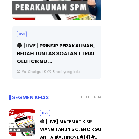
LIVE
BICARA PR
TIMBALAN
🔴 [LIVE] PRINSIP PERAKAUNAN,
PENDIDIKA
BEDAH TUNTAS SOALAN 1 TRIAL
OLEH CIKGU ...
Unknown
Yu. Chekgu LK
8 hari yang lalu
SEGMEN KHAS
LIHAT SEMUA
LIVE
🔴 [LIVE] MATEMATIK SR,
WANG TAHUN 6 OLEH CIKGU
ANITA #ALLINONE #141 #...