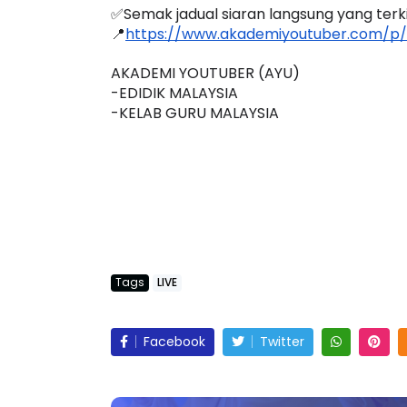
✅Semak jadual siaran langsung yang terkini
📍
https://www.akademiyoutuber.com/p/
AKADEMI YOUTUBER (AYU)
-EDIDIK MALAYSIA
ICARA KORPORAT 3 : PROGRAM
KEYNOTE SPEAKER 
-KELAB GURU MALAYSIA
AKANAN SELAMAT DAN
TRANSFORMING 
ERKUALITI (AMALAN PER...
EDUCATION IN IN
THROUG...
Unknown
10 hari yang lalu
Unknown
10 hari y
Tags
LIVE
Facebook
Twitter