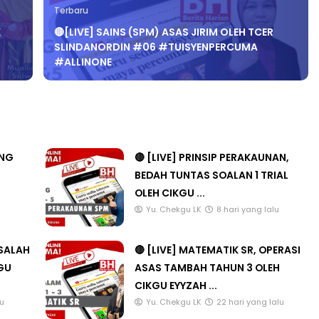
Terbaru
K
🔴[LIVE] SAINS (SPM) ASAS JIRIM OLEH TCER
SLINDANORDIN #06 #TUISYENPERCUMA
#ALLINONE
ANG
🔴 [LIVE] PRINSIP PERAKAUNAN,
BEDAH TUNTAS SOALAN 1 TRIAL
OLEH CIKGU ...
u
Yu. Chekgu LK
8 hari yang lalu
ASALAH
🔴 [LIVE] MATEMATIK SR, OPERASI
KGU
ASAS TAMBAH TAHUN 3 OLEH
CIKGU EYYZAH ...
lu
Yu. Chekgu LK
22 hari yang lalu