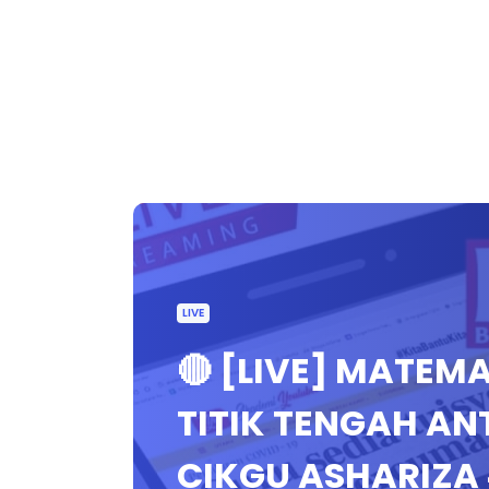
LIVE
🔴 [LIVE] MATEM
TITIK TENGAH AN
CIKGU ASHARIZA