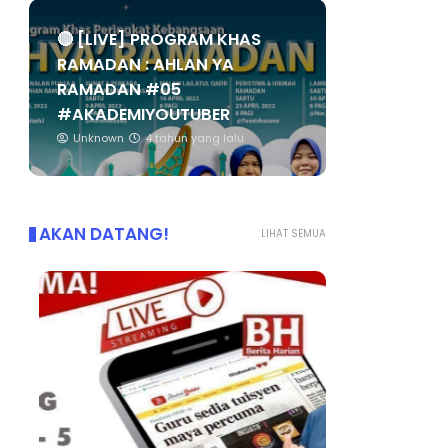
🔴 [LIVE] PROGRAM KHAS
RAMADAN : AHLAN YA
RAMADAN #05
#AKADEMIYOUTUBER
Unknown
4 tahun yang lalu
AKAN DATANG!
LIHAT SEMUA