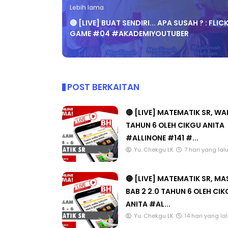
Lebih lama
🔴 [LIVE] BUAT SENDIRI... APA SUSAH ? : FLIC
GAME #04 #AKADEMIYOUTUBER
POST BERKAITAN
🔴 [LIVE] MATEMATIK SR, W
TAHUN 6 OLEH CIKGU ANITA
#ALLINONE #141 #...
Yu. Chekgu LK
7 hari yang lal
🔴 [LIVE] MATEMATIK SR, M
BAB 2 2.0 TAHUN 6 OLEH CI
ANITA #AL...
Yu. Chekgu LK
14 hari yang la