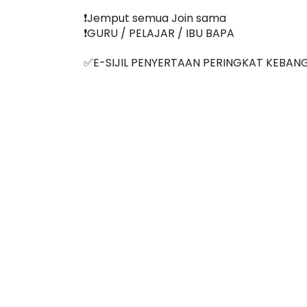
❗️Jemput semua Join sama
❗️GURU / PELAJAR / IBU BAPA
✅E-SIJIL PENYERTAAN PERINGKAT KEBAN