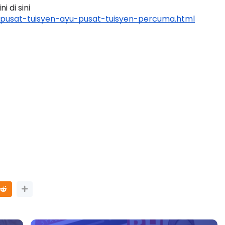
 di sini 
pusat-tuisyen-ayu-pusat-tuisyen-percuma.html
3 :
Sejarah Tingkatan 4
PRIMARY
Unknown
7 hari yang lalu
DONESIA
ang lalu