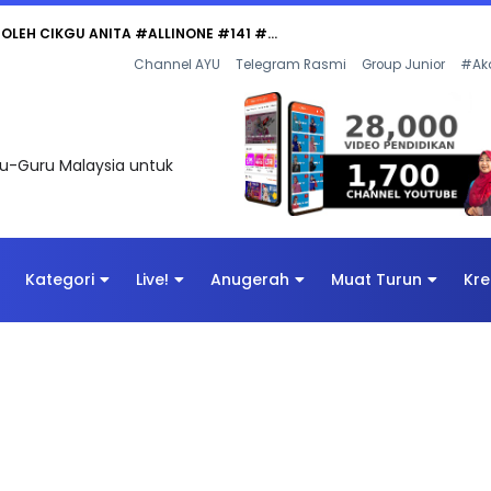
 OLEH CIKGU ANITA #ALLINONE #141 #...
Channel AYU
Telegram Rasmi
Group Junior
#Ak
uru-Guru Malaysia untuk
Kategori
Live!
Anugerah
Muat Turun
Kre