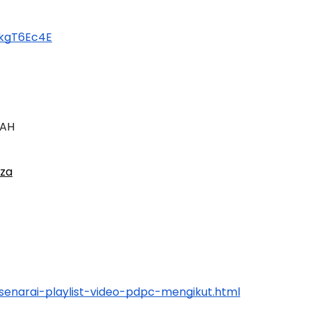
SkgT6Ec4E
DAH
iza
enarai-playlist-video-pdpc-mengikut.html