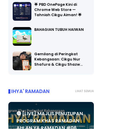
🌟 PBD OnePage Kini di
Chrome Web Store —
Tahniah Cikgu Aiman! 🌟
BAHAGIAN TUBUH HAIWAN
Gemilang di Peringkat
Kebangsaan: Cikgu Nur
Shafura & Cikgu Shazw…
IHYA' RAMADAN
LIHAT SEMUA
🔴 [LIVE] MAJLIS PENUTUPAN
PROGRAM KHAS RAMADAN :
AHLAN YA RAMADAN #06...