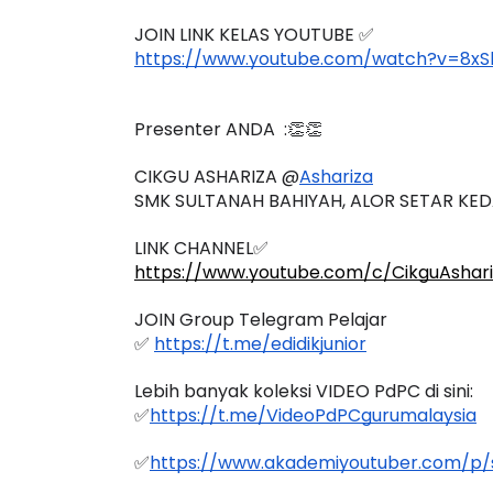
JOIN LINK KELAS YOUTUBE ✅
https://www.youtube.com/watch?v=8x
Presenter ANDA  :👏👏
CIKGU ASHARIZA @
Ashariza
SMK SULTANAH BAHIYAH, ALOR SETAR KE
LINK CHANNEL✅
https://www.youtube.com/c/CikguAshar
JOIN Group Telegram Pelajar
✅ 
https://t.me/edidikjunior
Lebih banyak koleksi VIDEO PdPC di sini:
✅
https://t.me/VideoPdPCgurumalaysia
✅
https://www.akademiyoutuber.com/p/s