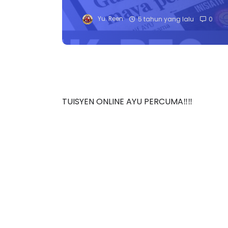
Yu. Reen
5 tahun yang lalu
0
TUISYEN ONLINE AYU PERCUMA‼️‼️