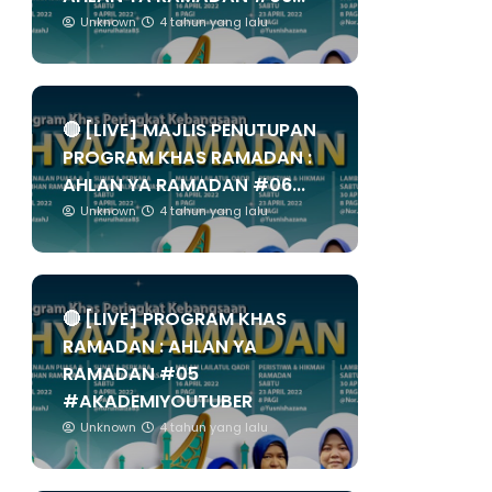
Unknown
4 tahun yang lalu
🔴 [LIVE] MAJLIS PENUTUPAN
PROGRAM KHAS RAMADAN :
AHLAN YA RAMADAN #06...
Unknown
4 tahun yang lalu
🔴 [LIVE] PROGRAM KHAS
RAMADAN : AHLAN YA
RAMADAN #05
#AKADEMIYOUTUBER
Unknown
4 tahun yang lalu