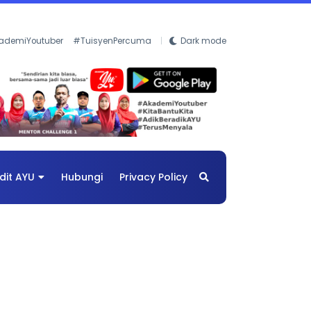
ademiYoutuber
#TuisyenPercuma
Dark mode
dit AYU
Hubungi
Privacy Policy