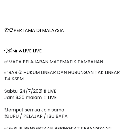
👏👏PERTAMA DI MALAYSIA
💥💥🔥🔥LIVE LIVE 
✅MATA PELAJARAN MATEMATIK TAMBAHAN
✅BAB 6: HUKUM LINEAR DAN HUBUNGAN TAK LINEAR 
T4 KSSM
Sabtu  24/7/2021 ‼️ LIVE
Jam 9.30 malam  ‼️ LIVE
❗️Jemput semua Join sama
❗️GURU / PELAJAR / IBU BAPA
✅E-SIJIL PENYERTAAN PERINGKAT KEBANGSAAN 