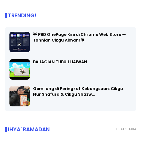
TRENDING!
🌟 PBD OnePage Kini di Chrome Web Store —
Tahniah Cikgu Aiman! 🌟
BAHAGIAN TUBUH HAIWAN
Gemilang di Peringkat Kebangsaan: Cikgu
Nur Shafura & Cikgu Shazw…
IHYA' RAMADAN
LIHAT SEMUA