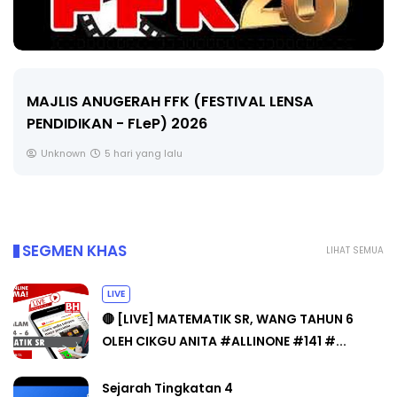
MAJLIS ANUGERAH FFK (FESTIVAL LENSA
PENDIDIKAN - FLeP) 2026
Unknown
5 hari yang lalu
SEGMEN KHAS
LIHAT SEMUA
LIVE
🔴 [LIVE] MATEMATIK SR, WANG TAHUN 6
OLEH CIKGU ANITA #ALLINONE #141 #...
Sejarah Tingkatan 4