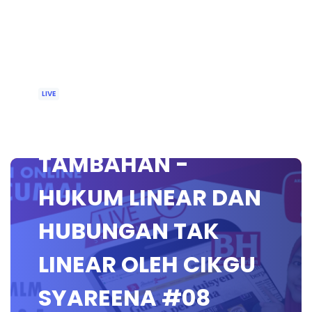
LIVE
🔴[LIVE] MATEMATIK
TAMBAHAN -
HUKUM LINEAR DAN
HUBUNGAN TAK
LINEAR OLEH CIKGU
SYAREENA #08