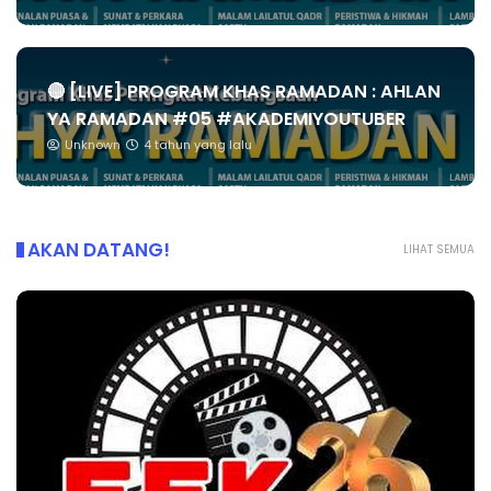
🔴 [LIVE] PROGRAM KHAS RAMADAN : AHLAN
YA RAMADAN #05 #AKADEMIYOUTUBER
Unknown
4 tahun yang lalu
AKAN DATANG!
LIHAT SEMUA