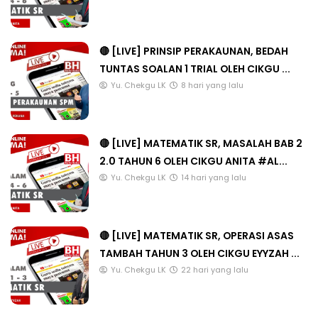
🔴 [LIVE] PRINSIP PERAKAUNAN, BEDAH
TUNTAS SOALAN 1 TRIAL OLEH CIKGU ...
Yu. Chekgu LK
8 hari yang lalu
🔴 [LIVE] MATEMATIK SR, MASALAH BAB 2
2.0 TAHUN 6 OLEH CIKGU ANITA #AL...
Yu. Chekgu LK
14 hari yang lalu
🔴 [LIVE] MATEMATIK SR, OPERASI ASAS
TAMBAH TAHUN 3 OLEH CIKGU EYYZAH ...
Yu. Chekgu LK
22 hari yang lalu