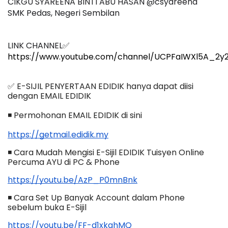
CIKGU SYAREENA BINTI ABU HASAN @csyareena
SMK Pedas, Negeri Sembilan
LINK CHANNEL✅
https://www.youtube.com/channel/UCPFaIWXl5A_
✅ E-SIJIL PENYERTAAN EDIDIK hanya dapat diisi 
dengan EMAIL EDIDIK
◾ Permohonan EMAIL EDIDIK di sini
https://getmail.edidik.my
◾ Cara Mudah Mengisi E-Sijil EDIDIK Tuisyen Online 
Percuma AYU di PC & Phone
https://youtu.be/AzP_P0mnBnk
◾ Cara Set Up Banyak Account dalam Phone 
sebelum buka E-Sijil
https://youtu.be/FF-d1xkghMQ