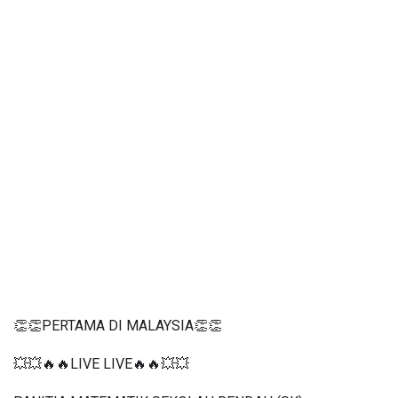
👏👏PERTAMA DI MALAYSIA👏👏
💥💥🔥🔥LIVE LIVE🔥🔥💥💥