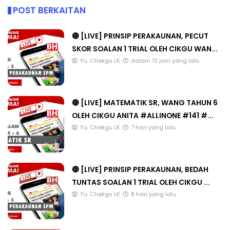
POST BERKAITAN
🔴 [LIVE] PRINSIP PERAKAUNAN, PECUT
SKOR SOALAN 1 TRIAL OLEH CIKGU WAN...
Yu. Chekgu LK
dalam 12 jam yang lalu
🔴 [LIVE] MATEMATIK SR, WANG TAHUN 6
OLEH CIKGU ANITA #ALLINONE #141 #...
Yu. Chekgu LK
7 hari yang lalu
🔴 [LIVE] PRINSIP PERAKAUNAN, BEDAH
TUNTAS SOALAN 1 TRIAL OLEH CIKGU ...
Yu. Chekgu LK
8 hari yang lalu