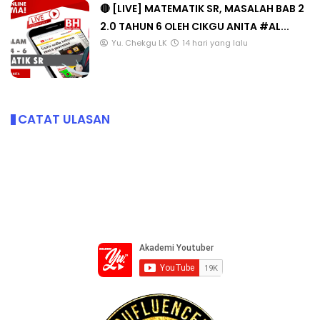
🔴 [LIVE] MATEMATIK SR, MASALAH BAB 2
2.0 TAHUN 6 OLEH CIKGU ANITA #AL...
Yu. Chekgu LK
14 hari yang lalu
CATAT ULASAN