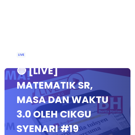
LIVE
🔴 [LIVE]
MATEMATIK SR,
MASA DAN WAKTU
3.0 OLEH CIKGU
SYENARI #19