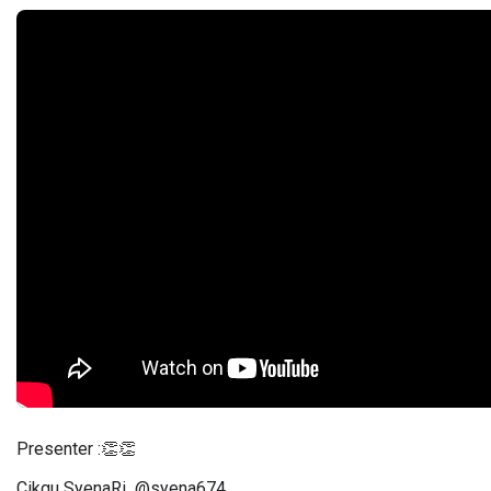
Presenter :👏👏
Cikgu SyenaRi  @syena674