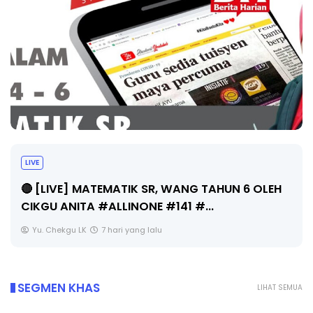
LIVE
🔴 [LIVE] MATEMATIK SR, WANG TAHUN 6 OLEH
CIKGU ANITA #ALLINONE #141 #...
Yu. Chekgu LK
7 hari yang lalu
SEGMEN KHAS
LIHAT SEMUA