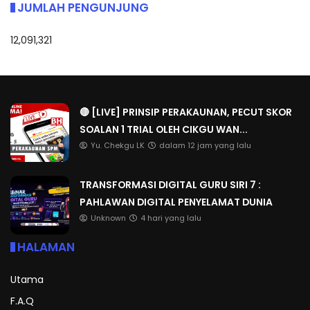
JUMLAH PENGUNJUNG
12,091,321
🔴 [LIVE] PRINSIP PERAKAUNAN, PECUT SKOR
SOALAN 1 TRIAL OLEH CIKGU WAN...
Yu. Chekgu LK
dalam 12 jam yang lalu
TRANSFORMASI DIGITAL GURU SIRI 7 :
PAHLAWAN DIGITAL PENYELAMAT DUNIA
Unknown
4 hari yang lalu
HALAMAN
Utama
F.A.Q