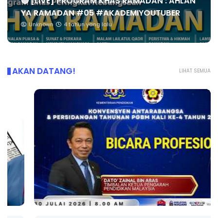
🔴 [LIVE] PROGRAM KHAS RAMADAN : AHLAN
YA RAMADAN #05 #AKADEMIYOUTUBER
Unknown
4 tahun yang lalu
AKAN DATANG!
LIHAT SEMUA