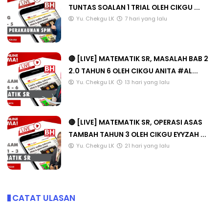
TUNTAS SOALAN 1 TRIAL OLEH CIKGU ...
Yu. Chekgu LK
7 hari yang lalu
🔴 [LIVE] MATEMATIK SR, MASALAH BAB 2
2.0 TAHUN 6 OLEH CIKGU ANITA #AL...
Yu. Chekgu LK
13 hari yang lalu
🔴 [LIVE] MATEMATIK SR, OPERASI ASAS
TAMBAH TAHUN 3 OLEH CIKGU EYYZAH ...
Yu. Chekgu LK
21 hari yang lalu
CATAT ULASAN