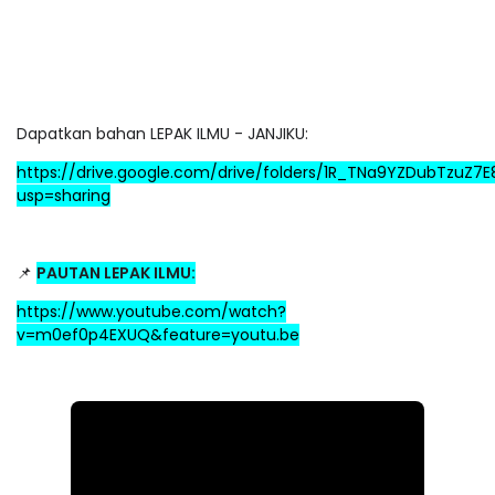
Dapatkan bahan LEPAK ILMU - JANJIKU:
https://drive.google.com/drive/folders/1R_TNa9YZDubTzuZ
usp=sharing
📌
PAUTAN LEPAK ILMU:
https://www.youtube.com/watch?
v=m0ef0p4EXUQ&feature=youtu.be