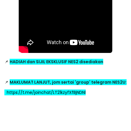
📌
HADIAH dan SIJIL EKSKLUSIF NES2 disediakan
📌
MAKLUMAT LANJUT, jom sertai 'group' telegram NES2U:
https://t.me/joinchat/LT21kzyfXfBjNDNl