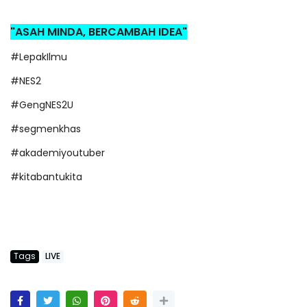
"ASAH MINDA, BERCAMBAH IDEA"
#LepakIlmu
#NES2
#GengNES2U
#segmenkhas
#akademiyoutuber
#kitabantukita
Tags
LIVE