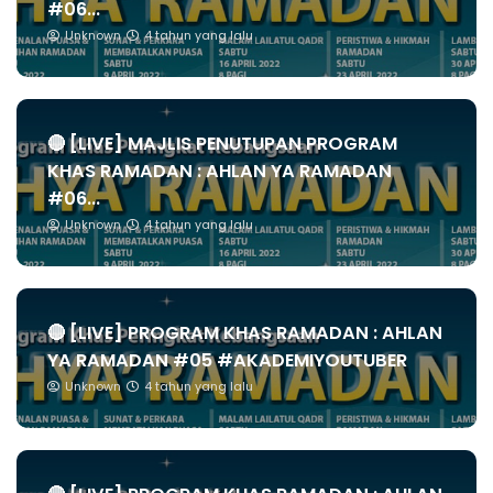
#06...
Unknown
4 tahun yang lalu
🔴 [LIVE] MAJLIS PENUTUPAN PROGRAM
KHAS RAMADAN : AHLAN YA RAMADAN
#06...
Unknown
4 tahun yang lalu
🔴 [LIVE] PROGRAM KHAS RAMADAN : AHLAN
YA RAMADAN #05 #AKADEMIYOUTUBER
Unknown
4 tahun yang lalu