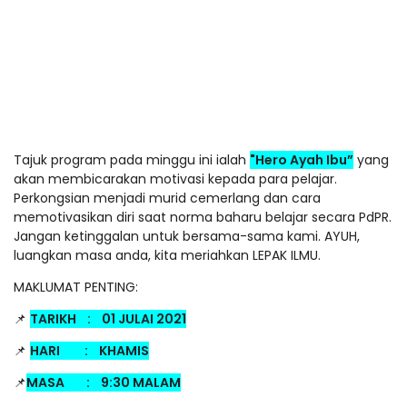
Tajuk program pada minggu ini ialah
"Hero Ayah Ibu”
yang
akan membicarakan motivasi kepada para pelajar.
Perkongsian menjadi murid cemerlang dan cara
memotivasikan diri saat norma baharu belajar secara PdPR.
Jangan ketinggalan untuk bersama-sama kami. AYUH,
luangkan masa anda, kita meriahkan LEPAK ILMU.
MAKLUMAT PENTING:
📌
TARIKH
:
01 JULAI 2021
📌
HARI
:
KHAMIS
📌
MASA
:
9:30 MALAM