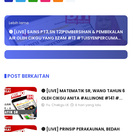
Lebih lama
🔴 [LIVE] SAINS PT3,SN T2|PEMBERSIHAN & PEMBEKALAN
AIR OLEH CIKGU YANG EZAM #13 #TUISYENPERCUMA…
POST BERKAITAN
🔴 [LIVE] MATEMATIK SR, WANG TAHUN 6
OLEH CIKGU ANITA #ALLINONE #141 #...
Yu. Chekgu LK
6 hari yang lalu
🔴 [LIVE] PRINSIP PERAKAUNAN, BEDAH