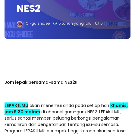
NES2
Cikgu Shidee
5 tahun yang lalu
0
Jom lepak bersama-sama NES2!!!
LEPAK ILMU
akan menemui anda pada setiap hari
Khamis,
jam 9:30 malam
di channel guru-guru NES2. LEPAk ILMU,
serius santai memberi peluang berkongsi pengalaman,
kemahiran dan pengetahuan tentang isu-isu semasa.
Program LEPAK ILMU berimpak tinggi kerana akan sentiasa