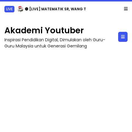
LIVE
🔴 [LIVE] MATEMATIK SR, WANG TAHUN 6 OLEH CIKGU ANITA #ALLINONE #141 #...
Akademi Youtuber
Inspirasi Pendidikan Digital, Dimulakan oleh Guru-
Guru Malaysia untuk Generasi Gemilang