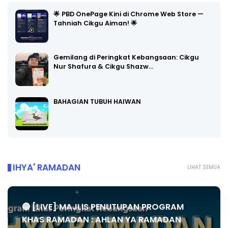
🌟 PBD OnePage Kini di Chrome Web Store —
Tahniah Cikgu Aiman! 🌟
Gemilang di Peringkat Kebangsaan: Cikgu
Nur Shafura & Cikgu Shazw…
BAHAGIAN TUBUH HAIWAN
IHYA' RAMADAN
LIHAT SEMUA
🔴 [LIVE] MAJLIS PENUTUPAN PROGRAM
KHAS RAMADAN : AHLAN YA RAMADAN