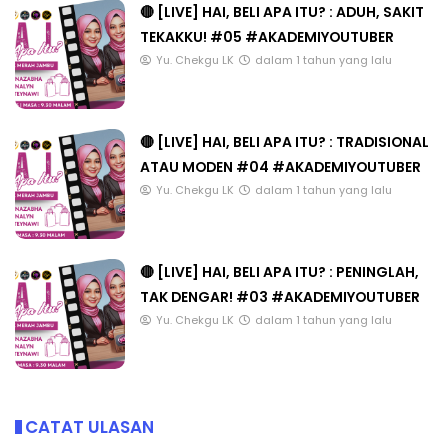
🔴 [LIVE] HAI, BELI APA ITU? : ADUH, SAKIT
TEKAKKU! #05 #AKADEMIYOUTUBER
Yu. Chekgu LK
dalam 1 tahun yang lalu
🔴 [LIVE] HAI, BELI APA ITU? : TRADISIONAL
ATAU MODEN #04 #AKADEMIYOUTUBER
Yu. Chekgu LK
dalam 1 tahun yang lalu
🔴 [LIVE] HAI, BELI APA ITU? : PENINGLAH,
TAK DENGAR! #03 #AKADEMIYOUTUBER
Yu. Chekgu LK
dalam 1 tahun yang lalu
CATAT ULASAN