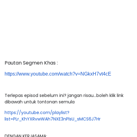
Pautan Segmen Khas :
https://www.youtube.com/watch?
v=NGkxH7vt4cE
Terlepas episod sebelum ini? jangan risau...boleh klik link
dibawah untuk tontonan semula
https://youtube.com/playlist?
list=PLr_KhYXRvwWAh7NXE3nPlsU_
sMCS6J7Hr
DENGAN KERJASAMA: