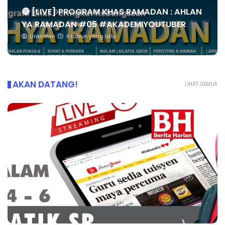
🔴 [LIVE] PROGRAM KHAS RAMADAN : AHLAN
YA RAMADAN #05 #AKADEMIYOUTUBER
Unknown
4 tahun yang lalu
AKAN DATANG!
LIHAT SEMUA