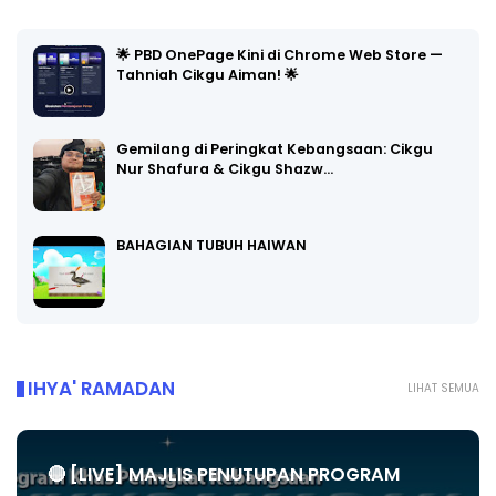
🌟 PBD OnePage Kini di Chrome Web Store —
Tahniah Cikgu Aiman! 🌟
Gemilang di Peringkat Kebangsaan: Cikgu
Nur Shafura & Cikgu Shazw…
BAHAGIAN TUBUH HAIWAN
IHYA' RAMADAN
LIHAT SEMUA
🔴 [LIVE] MAJLIS PENUTUPAN PROGRAM