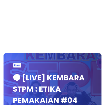
khas
🔴 [LIVE] KEMBARA
STPM : ETIKA
PEMAKAIAN #04