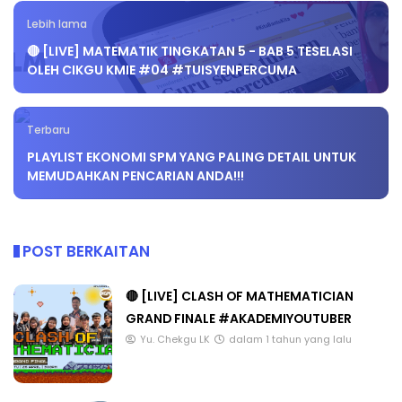
Lebih lama
🔴 [LIVE] MATEMATIK TINGKATAN 5 - BAB 5 TESELASI
OLEH CIKGU KMIE #04 #TUISYENPERCUMA
Terbaru
PLAYLIST EKONOMI SPM YANG PALING DETAIL UNTUK
MEMUDAHKAN PENCARIAN ANDA!!!
POST BERKAITAN
🔴 [LIVE] CLASH OF MATHEMATICIAN
GRAND FINALE #AKADEMIYOUTUBER
Yu. Chekgu LK
dalam 1 tahun yang lalu