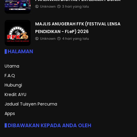
Unknown
3 hari yang lalu
MAJLIS ANUGERAH FFK (FESTIVAL LENSA
PENDIDIKAN - FLeP) 2026
Unknown
4 hari yang lalu
HALAMAN
Utama
F.A.Q
Hubungi
Kredit AYU
Jadual Tuisyen Percuma
Apps
DIBAWAKAN KEPADA ANDA OLEH