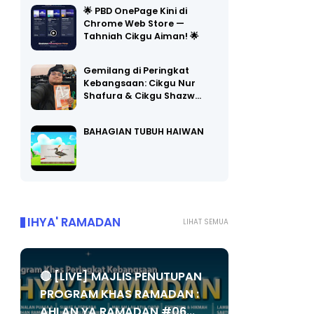
🌟 PBD OnePage Kini di
Chrome Web Store —
Tahniah Cikgu Aiman! 🌟
Gemilang di Peringkat
Kebangsaan: Cikgu Nur
Shafura & Cikgu Shazw…
BAHAGIAN TUBUH HAIWAN
IHYA' RAMADAN
LIHAT SEMUA
🔴 [LIVE] MAJLIS PENUTUPAN
PROGRAM KHAS RAMADAN :
AHLAN YA RAMADAN #06...