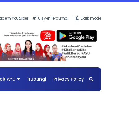
ademiYoutuber
#TuisyenPercuma
Dark mode
dit AYU
Hubungi
Privacy Policy