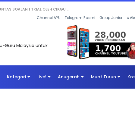
AN DIGITAL PENYELAMAT DUNIA
Channel AYU
Telegram Rasmi
Group Junior
#Ak
uru-Guru Malaysia untuk
Kategori
Live!
Anugerah
Muat Turun
Kre