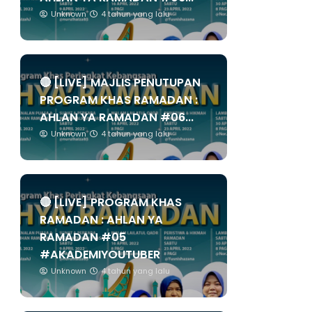
Unknown
4 tahun yang lalu
🔴 [LIVE] MAJLIS PENUTUPAN
PROGRAM KHAS RAMADAN :
AHLAN YA RAMADAN #06...
Unknown
4 tahun yang lalu
🔴 [LIVE] PROGRAM KHAS
RAMADAN : AHLAN YA
RAMADAN #05
#AKADEMIYOUTUBER
Unknown
4 tahun yang lalu