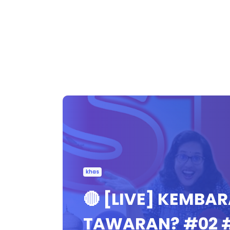
khas
🔴 [LIVE] KEMBA
TAWARAN? #02 