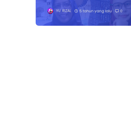
YU. RIZAL
5 tahun yang lalu
0