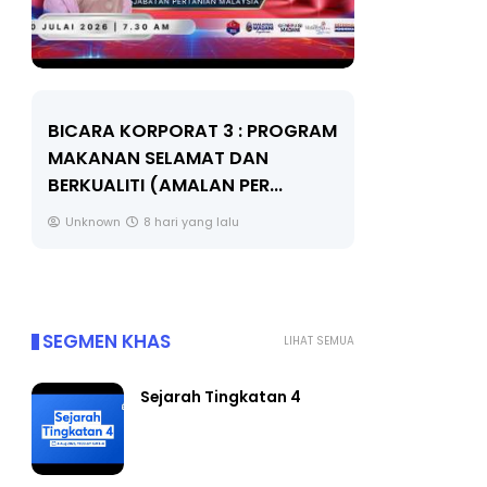
BICARA KORPORAT 3 : PROGRAM
KEYNOTE S
MAKANAN SELAMAT DAN
TRANSFOR
BERKUALITI (AMALAN PER...
EDUCATION
THROUG...
Unknown
8 hari yang lalu
Unknown
SEGMEN KHAS
LIHAT SEMUA
Sejarah Tingkatan 4