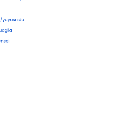
/
yuyusnida
uagila
nsei