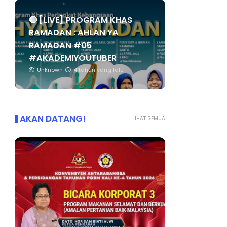
🔴 [LIVE] PROGRAM KHAS
RAMADAN : AHLAN YA
RAMADAN #05
#AKADEMIYOUTUBER
Unknown
4 tahun yang lalu
AKAN DATANG!
LIHAT SEMUA