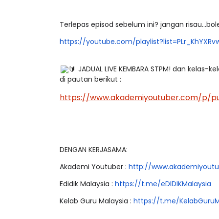
Terlepas episod sebelum ini? jangan risau...bo
https://youtube.com/playlist?
list=PLr_KhYXR
LIVE
STP JPN9|
JADUAL LIVE KEMBARA STPM! dan kelas-ke
🔴 [LIVE] PRINSI
Unknown
8 hari yang lalu
di pautan berikut :
BEDAH TUNTAS SO
OLEH CIKGU ...
https://www.akademiyoutuber.
com/p/pu
Yu. Chekgu LK
6 ha
DENGAN KERJASAMA:
Akademi Youtuber :
http://www.akademiyoutu
Edidik Malaysia :
https://t.me/eDIDIKMalaysia
Kelab Guru Malaysia :
https://t.me/
KelabGuruM