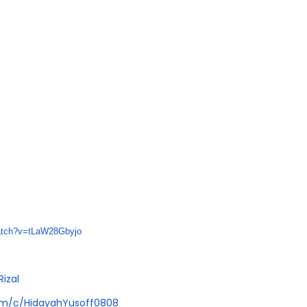
tch?v=tLaW28Gbyjo
Rizal
om/c/
HidayahYusoff0808