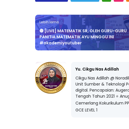
Facebook
Twitter
Lebih lama
🔴 [LIVE] MATEMATIK SR, OLEH GURU-GURU
PANITIA MATEMATIK AYU MINGGU INI
#akademiyoutuber
Yu. Cikgu Nas Adillah
Cikgu Nas Adillah @ Noradi
Unit Sumber & Teknologi 
digital. Pencapaian: Auge
Tengah Tahun 2021 ⭐️ Anu
Cemerlang Kokurikulum PPD
GCE LEVEL 1