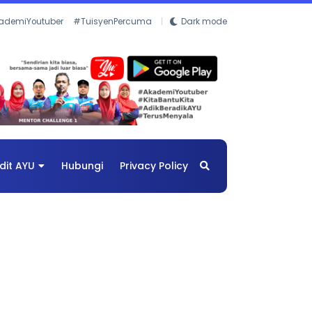
ademiYoutuber
#TuisyenPercuma
Dark mode
dit AYU
Hubungi
Privacy Policy