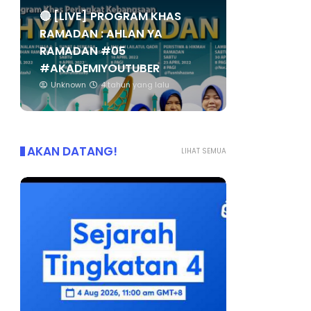
🔴 [LIVE] PROGRAM KHAS
RAMADAN : AHLAN YA
RAMADAN #05
#AKADEMIYOUTUBER
Unknown
4 tahun yang lalu
AKAN DATANG!
LIHAT SEMUA