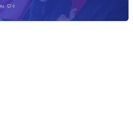
alu
0