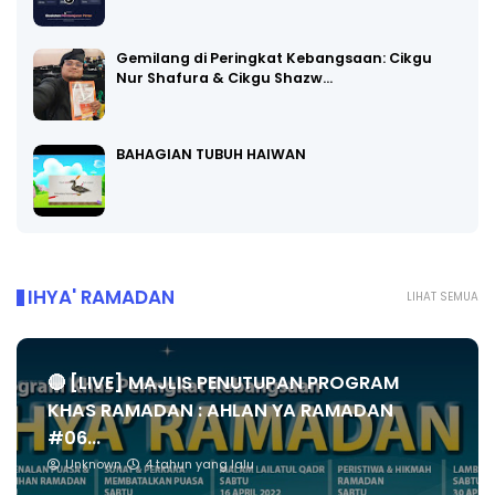
Gemilang di Peringkat Kebangsaan: Cikgu
Nur Shafura & Cikgu Shazw…
BAHAGIAN TUBUH HAIWAN
IHYA' RAMADAN
LIHAT SEMUA
🔴 [LIVE] MAJLIS PENUTUPAN PROGRAM
KHAS RAMADAN : AHLAN YA RAMADAN
#06...
Unknown
4 tahun yang lalu