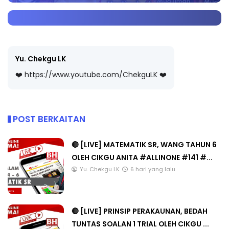
Yu. Chekgu LK
❤️ https://www.youtube.com/ChekguLK ❤️
POST BERKAITAN
🔴 [LIVE] MATEMATIK SR, WANG TAHUN 6
OLEH CIKGU ANITA #ALLINONE #141 #...
Yu. Chekgu LK
6 hari yang lalu
🔴 [LIVE] PRINSIP PERAKAUNAN, BEDAH
TUNTAS SOALAN 1 TRIAL OLEH CIKGU ...