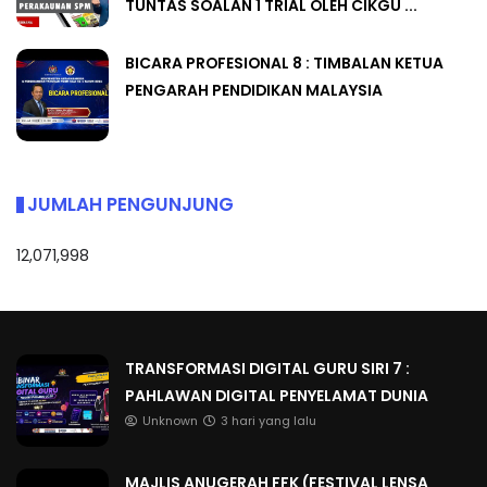
TUNTAS SOALAN 1 TRIAL OLEH CIKGU ...
BICARA PROFESIONAL 8 : TIMBALAN KETUA
PENGARAH PENDIDIKAN MALAYSIA
JUMLAH PENGUNJUNG
12,071,998
TRANSFORMASI DIGITAL GURU SIRI 7 :
PAHLAWAN DIGITAL PENYELAMAT DUNIA
Unknown
3 hari yang lalu
MAJLIS ANUGERAH FFK (FESTIVAL LENSA