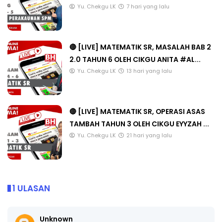
Yu. Chekgu LK
7 hari yang lalu
🔴 [LIVE] MATEMATIK SR, MASALAH BAB 2
2.0 TAHUN 6 OLEH CIKGU ANITA #AL...
Yu. Chekgu LK
13 hari yang lalu
🔴 [LIVE] MATEMATIK SR, OPERASI ASAS
TAMBAH TAHUN 3 OLEH CIKGU EYYZAH ...
Yu. Chekgu LK
21 hari yang lalu
1 ULASAN
Unknown