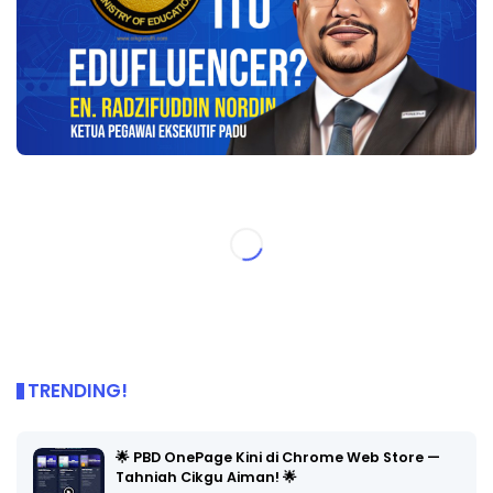
TRENDING!
🌟 PBD OnePage Kini di Chrome Web Store —
Tahniah Cikgu Aiman! 🌟