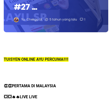
#27 …
Yu. Chekgu LK
5 tahun yang lalu
1
TUISYEN ONLINE AYU PERCUMA‼️‼️
👏👏PERTAMA DI MALAYSIA
💥💥🔥🔥LIVE LIVE 