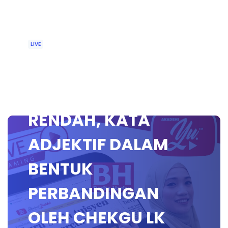
LIVE
🔴 [LIVE] BAHASA
MELAYU SEKOLAH
RENDAH, KATA
ADJEKTIF DALAM
BENTUK
PERBANDINGAN
OLEH CHEKGU LK