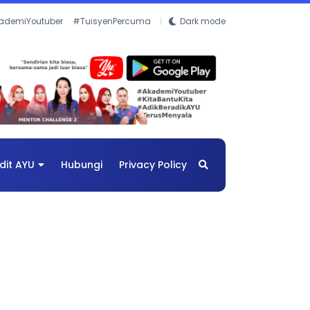
ademiYoutuber
#TuisyenPercuma
Dark mode
dit AYU
Hubungi
Privacy Policy