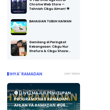
🌟 PBD OnePage Kini di
Chrome Web Store —
Tahniah Cikgu Aiman! 🌟
BAHAGIAN TUBUH HAIWAN
Gemilang di Peringkat
Kebangsaan: Cikgu Nur
Shafura & Cikgu Shazw…
IHYA' RAMADAN
LIHAT SEMUA
🔴 [LIVE] MAJLIS PENUTUPAN
PROGRAM KHAS RAMADAN :
AHLAN YA RAMADAN #06...