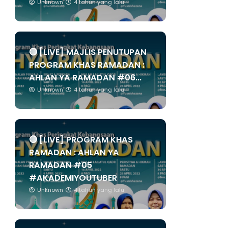
Unknown
4 tahun yang lalu
🔴 [LIVE] MAJLIS PENUTUPAN
PROGRAM KHAS RAMADAN :
AHLAN YA RAMADAN #06...
Unknown
4 tahun yang lalu
🔴 [LIVE] PROGRAM KHAS
RAMADAN : AHLAN YA
RAMADAN #05
#AKADEMIYOUTUBER
Unknown
4 tahun yang lalu