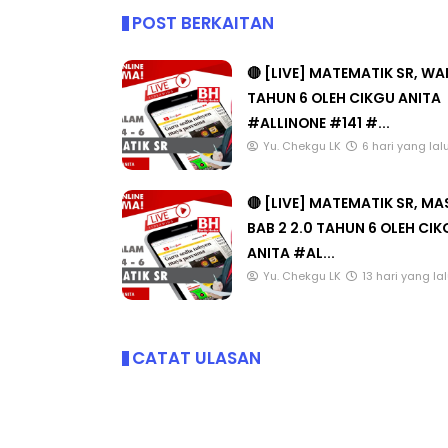
POST BERKAITAN
🔴 [LIVE] MATEMATIK SR, W
TAHUN 6 OLEH CIKGU ANITA
#ALLINONE #141 #...
Yu. Chekgu LK
6 hari yang lal
🔴 [LIVE] MATEMATIK SR, M
BAB 2 2.0 TAHUN 6 OLEH CI
ANITA #AL...
Yu. Chekgu LK
13 hari yang la
CATAT ULASAN