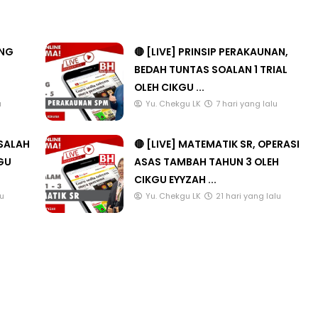
ANG
🔴 [LIVE] PRINSIP PERAKAUNAN,
BEDAH TUNTAS SOALAN 1 TRIAL
OLEH CIKGU ...
u
Yu. Chekgu LK
7 hari yang lalu
ASALAH
🔴 [LIVE] MATEMATIK SR, OPERASI
KGU
ASAS TAMBAH TAHUN 3 OLEH
CIKGU EYYZAH ...
lu
Yu. Chekgu LK
21 hari yang lalu