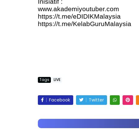
Inisiatif :
www.akademiyoutuber.com
https://t.me/eDIDIKMalaysia
https://t.me/KelabGuruMalaysia
LIVE
BICARA PROF
TIMBALAN K
🔴 [LIVE] PRINSIP PERAKAUNAN,
PENDIDIKAN 
BEDAH TUNTAS SOALAN 1 TRIAL
OLEH CIKGU ...
Unknown
9 h
Yu. Chekgu LK
7 hari yang lalu
Tags
LIVE
Facebook
Twitter