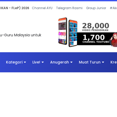
 OLEH CIKGU ANITA #ALLINONE #141 #...
Channel AYU
Telegram Rasmi
Group Junior
#Ak
uru-Guru Malaysia untuk
Kategori
Live!
Anugerah
Muat Turun
Kre