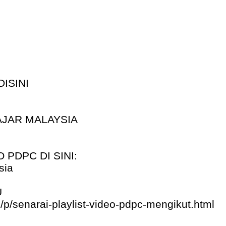
ISINI
JAR MALAYSIA
 PDPC DI SINI:
sia
U
p/senarai-playlist-video-pdpc-mengikut.html