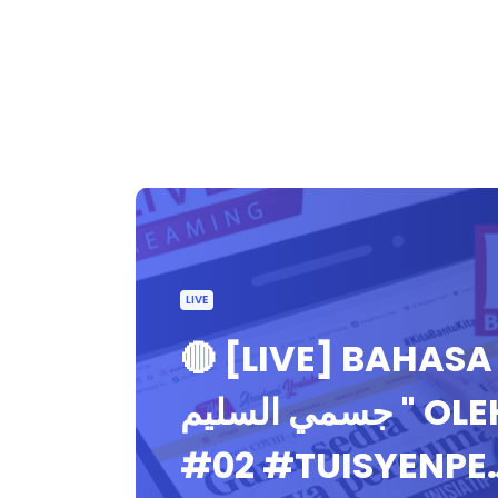
LIVE
🔴 [LIVE] BAHASA
جسمي السليم " OLEH MUALLIMAH HASNITA
#02 #TUISYENPE