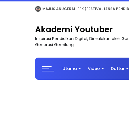
LIVE
🔴 [LIVE] MATEMATIK SR, WANG TAHUN 6
Akademi Youtuber
Inspirasi Pendidikan Digital, Dimulakan oleh G
Generasi Gemilang
Utama
Video
Daftar