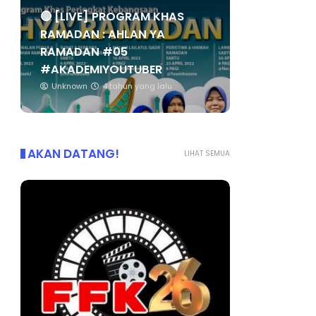
🔴 [LIVE] PROGRAM KHAS
RAMADAN : AHLAN YA
RAMADAN #05
#AKADEMIYOUTUBER
Unknown
4 tahun yang lalu
AKAN DATANG!
LIHAT SEMUA