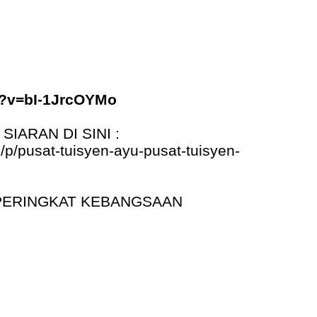
h?v=bI-1JrcOYMo
IARAN DI SINI :
p/pusat-tuisyen-ayu-pusat-tuisyen-
K PERINGKAT KEBANGSAAN