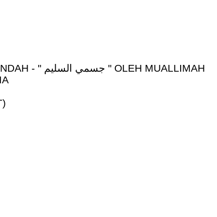
ENDAH - "
جسمي السليم
" OLEH MUALLIMAH
MA
T)