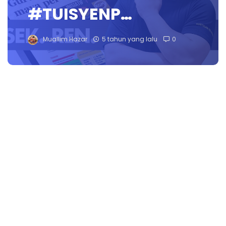
#TUISYENP…
Muallim Hazar
5 tahun yang lalu
0