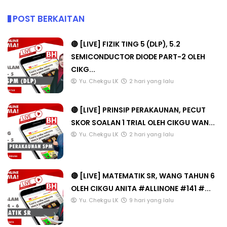
POST BERKAITAN
🔴 [LIVE] FIZIK TING 5 (DLP), 5.2
SEMICONDUCTOR DIODE PART-2 OLEH
CIKG...
Yu. Chekgu LK
2 hari yang lalu
🔴 [LIVE] PRINSIP PERAKAUNAN, PECUT
SKOR SOALAN 1 TRIAL OLEH CIKGU WAN...
Yu. Chekgu LK
2 hari yang lalu
🔴 [LIVE] MATEMATIK SR, WANG TAHUN 6
OLEH CIKGU ANITA #ALLINONE #141 #...
Yu. Chekgu LK
9 hari yang lalu