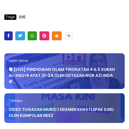
Tags
LIVE
Lebih lama
🔴 [LIVE] PENDIDIKAN ISLAM TINGKATAN 4 & 5 SURAH
AL-HASYR AYAT 21-24 OLEH USTAZAH NOR AZLINDA
#…
Terbaru
VIDEO TUGASAN MURID l SEGMEN KHAS l LEPAK ILMU
OLEH KUMPULAN NES2