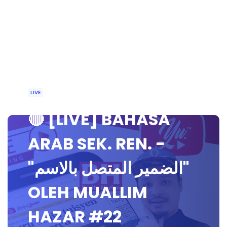
LIVE
🔴 [LIVE] BAHASA
ARAB SEK. REN. -
"الضمير المتصل بالاسم"
OLEH MUALLIM
HAZAR #22