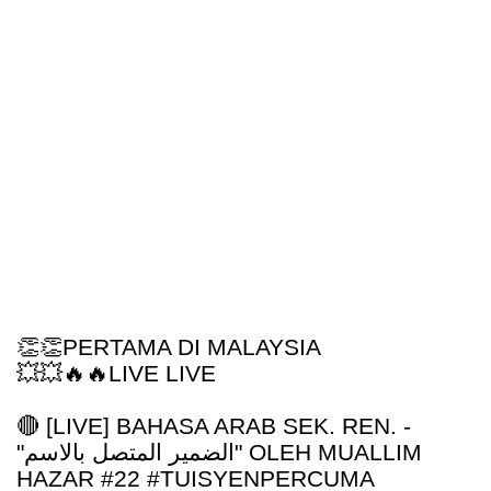
👏👏
PERTAMA DI MALAYSIA
💥💥🔥🔥
LIVE LIVE
🔴 [LIVE] BAHASA ARAB SEK. REN. -
"
الضمير المتصل بالاسم
" OLEH MUALLIM
HAZAR #22 #TUISYENPERCUMA