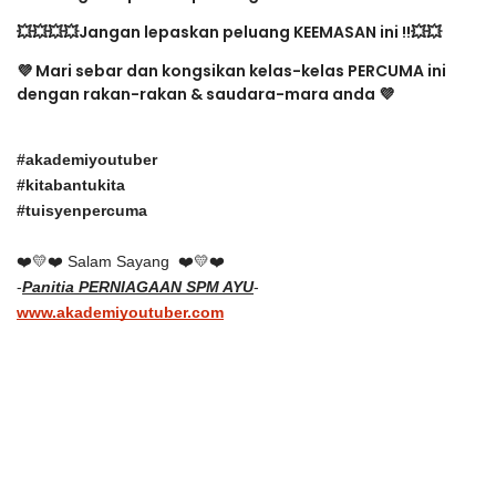
💥💥
💥💥Jangan lepaskan peluang KEEMASAN ini !!💥💥
💜
Mari sebar dan kongsikan kelas-kelas PERCUMA ini
dengan rakan-rakan & saudara-mara anda
💜
#akademiyoutuber
#kitabantukita
#tuisyenpercuma
❤️
💛
❤️ 
Salam Sayang  ❤️
💛
❤️
-
Panitia PERNIAGAAN SPM AYU
-
www.akademiyoutuber.com