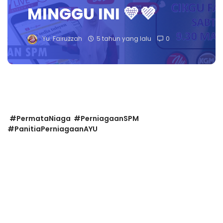
MINGGU INI 💛💜
Yu. Fairuzzah
5 tahun yang lalu
0
#PermataNiaga #PerniagaanSPM
#PanitiaPerniagaanAYU