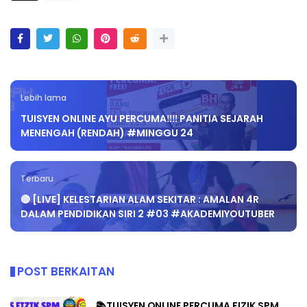
Lebih lama
TUISYEN ONLINE AYU PERCUMA‼️‼️ PANITIA SEJARAH
MENENGAH (RENDAH) #MINGGU 24
Terbaru
🔴 [LIVE] KELESTARIAN ALAM SEKITAR : AMALAN 4R
DALAM PENDIDIKAN SIRI 2 #03 #AKADEMIYOUTUBER
POST BERKAITAN
📚TUISYEN ONLINE PERCUMA FIZIK SPM