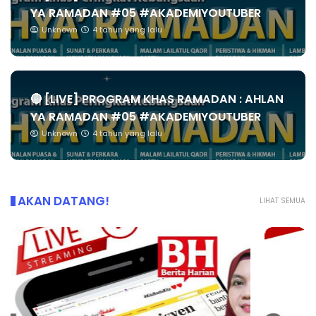
YA RAMADAN #05 #AKADEMIYOUTUBER
Unknown
4 tahun yang lalu
🔴 [LIVE] PROGRAM KHAS RAMADAN : AHLAN
YA RAMADAN #05 #AKADEMIYOUTUBER
Unknown
4 tahun yang lalu
AKAN DATANG!
LIHAT SEMUA