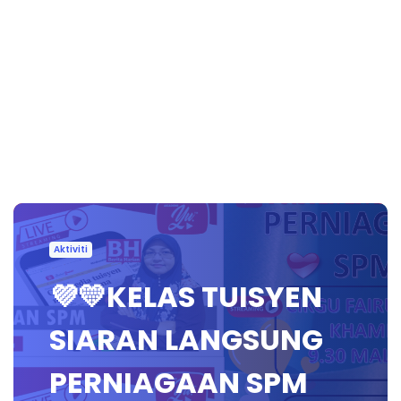
Aktiviti
💜💛KELAS TUISYEN
SIARAN LANGSUNG
PERNIAGAAN SPM