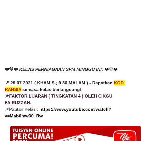
❤️
💛
❤️
KELAS PERNIAGAAN SPM MINGGU INI:
❤️
💛
❤️
📍 29.07.2021 ( KHAMIS ; 9.30 MALAM ) - Dapatkan 
KOD 
RAHSIA
 semasa kelas berlangsung!
📌
FAKTOR LUARAN ( TINGKATAN 4 ) OLEH CIKGU 
FAIRUZZAH.
📌Pautan Kelas : 
https://www.youtube.com/watch?
v=Mab0mw30_Rw