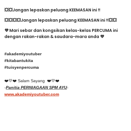
💥💥Jangan lepaskan peluang KEEMASAN ini !!
💥💥
💥💥Jangan lepaskan peluang KEEMASAN ini !!💥💥
💜
Mari sebar dan kongsikan kelas-kelas PERCUMA ini
dengan rakan-rakan & saudara-mara anda
💜
#akademiyoutuber
#kitabantukita
#tuisyenpercuma
❤️
💛
❤️ 
Salam Sayang  ❤️
💛
❤️
-
Panitia PERNIAGAAN SPM AYU
-
www.akademiyoutuber.com