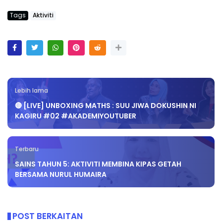
Tags
Aktiviti
Lebih lama
🔴 [LIVE] UNBOXING MATHS : SUU JIWA DOKUSHIN NI
KAGIRU #02 #AKADEMIYOUTUBER
Terbaru
SAINS TAHUN 5: AKTIVITI MEMBINA KIPAS GETAH
BERSAMA NURUL HUMAIRA
POST BERKAITAN