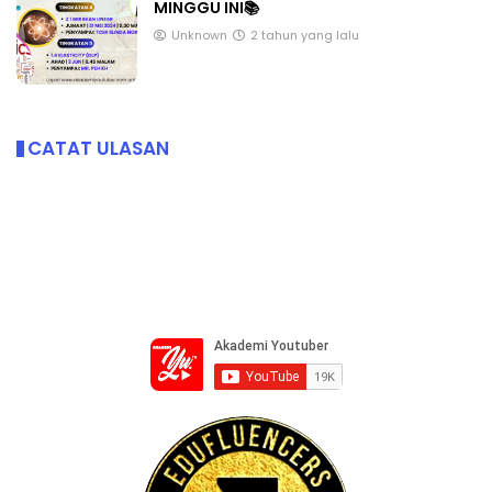
MINGGU INI📚
Unknown
2 tahun yang lalu
CATAT ULASAN