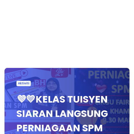
Aktiviti
💜💛KELAS TUISYEN
SIARAN LANGSUNG
PERNIAGAAN SPM