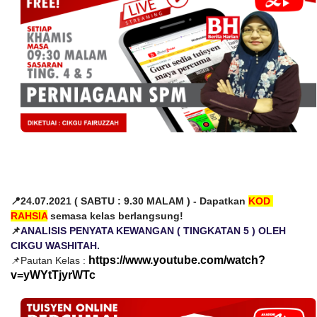
📍24.07.2021 ( SABTU : 9.30 MALAM ) - Dapatkan 
KOD 
RAHSIA
 semasa kelas berlangsung!
📌
ANALISIS PENYATA KEWANGAN ( TINGKATAN 5 ) OLEH 
CIKGU WASHITAH.
https://www.youtube.com/watch?
📌Pautan Kelas : 
v=yWYtTjyrWTc 