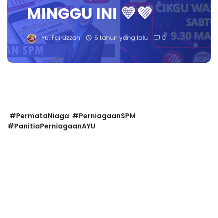
MINGGU INI 💛💜
Yu. Fairuzzah
5 tahun yang lalu
0
#PermataNiaga #PerniagaanSPM
#PanitiaPerniagaanAYU