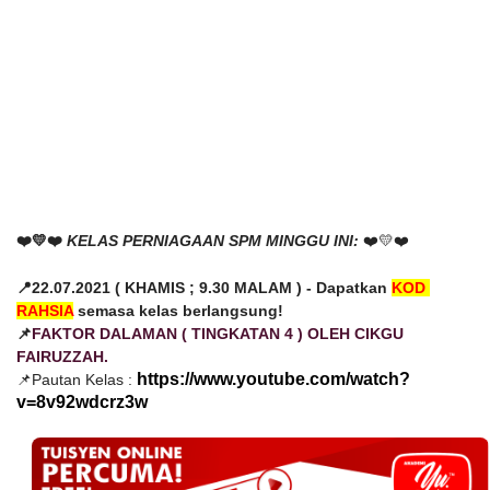
❤️
💛
❤️
KELAS PERNIAGAAN SPM MINGGU INI:
❤️
💛
❤️
📍22.07.2021 ( KHAMIS ; 9.30 MALAM ) - Dapatkan 
KOD 
RAHSIA
 semasa kelas berlangsung!
📌
FAKTOR DALAMAN ( TINGKATAN 4 ) OLEH CIKGU 
FAIRUZZAH.
https://www.youtube.com/watch?
📌Pautan Kelas : 
v=8v92wdcrz3w