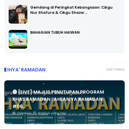
Gemilang di Peringkat Kebangsaan: Cikgu
Nur Shafura & Cikgu Shazw…
BAHAGIAN TUBUH HAIWAN
IHYA' RAMADAN
LIHAT SEMUA
🔴 [LIVE] MAJLIS PENUTUPAN PROGRAM
KHAS RAMADAN : AHLAN YA RAMADAN
#06...
Unknown
4 tahun yang lalu