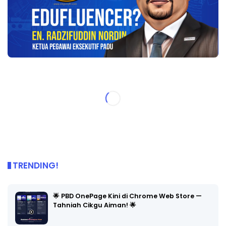
TRENDING!
🌟 PBD OnePage Kini di Chrome Web Store —
Tahniah Cikgu Aiman! 🌟