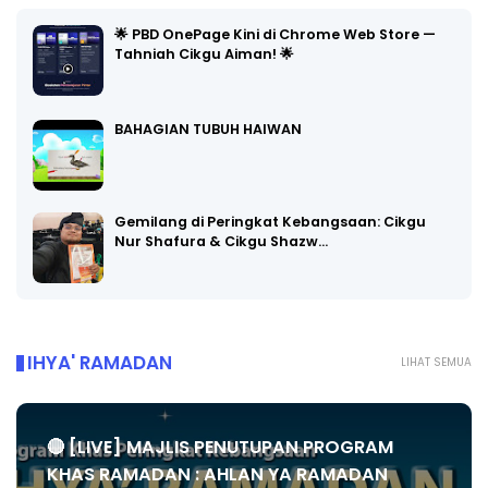
🌟 PBD OnePage Kini di Chrome Web Store —
Tahniah Cikgu Aiman! 🌟
BAHAGIAN TUBUH HAIWAN
Gemilang di Peringkat Kebangsaan: Cikgu
Nur Shafura & Cikgu Shazw…
IHYA' RAMADAN
LIHAT SEMUA
🔴 [LIVE] MAJLIS PENUTUPAN PROGRAM
KHAS RAMADAN : AHLAN YA RAMADAN