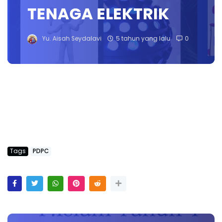
TENAGA ELEKTRIK
Yu. Aisah Seydalavi
5 tahun yang lalu
0
Tags
PDPC