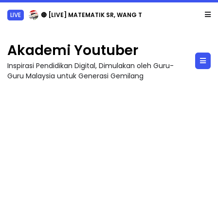
LIVE
🔴 [LIVE] MATEMATIK SR, WANG TAHUN 6 OLEH CIKGU ANITA #ALLINONE #141 #...
Akademi Youtuber
Inspirasi Pendidikan Digital, Dimulakan oleh Guru-
Guru Malaysia untuk Generasi Gemilang