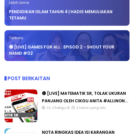
Lebih lama
PENDIDIKAN ISLAM TAHUN 4 | HADIS MEMULIAKAN
TETAMU
Terbaru
🔴 [LIVE] GAMES FOR ALL : EPISOD 2 - SHOUT YOUR
NAME! #02
POST BERKAITAN
🔴 [LIVE] MATEMATIK SR, TOLAK UKURAN
PANJANG OLEH CIKGU ANITA #ALLINON...
Yu. Chekgu LK
2 tahun yang lalu
NOTA RINGKAS IDEA ISI KARANGAN