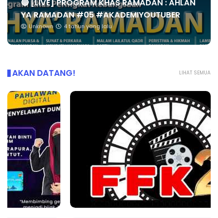
🔴 [LIVE] PROGRAM KHAS RAMADAN : AHLAN
YA RAMADAN #05 #AKADEMIYOUTUBER
Unknown
4 tahun yang lalu
AKAN DATANG!
LIHAT SEMUA