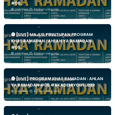
#06...
Unknown
4 tahun yang lalu
🔴 [LIVE] MAJLIS PENUTUPAN PROGRAM
KHAS RAMADAN : AHLAN YA RAMADAN
#06...
Unknown
4 tahun yang lalu
🔴 [LIVE] PROGRAM KHAS RAMADAN : AHLAN
YA RAMADAN #05 #AKADEMIYOUTUBER
Unknown
4 tahun yang lalu