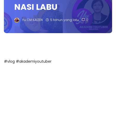
NASI LABU
Yu.CM KAIZEN
5 tahun yang lalu
0
#vlog #akademiyoutuber