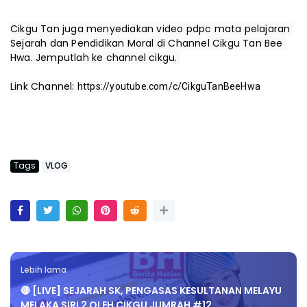
Cikgu Tan juga menyediakan video pdpc mata pelajaran 
Sejarah dan Pendidikan Moral di Channel Cikgu Tan Bee 
Hwa. Jemputlah ke channel cikgu. 

Link Channel: 
https://youtube.com/c/CikguTanBeeHwa
Tags
VLOG
Lebih lama
🔴 [LIVE] SEJARAH SK, PENGASAS KESULTANAN MELAYU
MELAKA SIRI 2 OLEH CIKGU JUMRAH #12