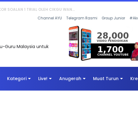
AN DIGITAL PENYELAMAT DUNIA
Channel AYU
Telegram Rasmi
Group Junior
#Ak
uru-Guru Malaysia untuk
Kategori
Live!
Anugerah
Muat Turun
Kre