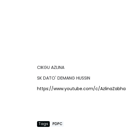
LIVE
BICARA PROFESIO
TIMBALAN KETUA
 [LIVE] PRINSIP PERAKAUNAN,
PENDIDIKAN MAL
EDAH TUNTAS SOALAN 1 TRIAL
LEH CIKGU ...
Unknown
11 hari ya
CIKGU AZLINA
Yu. Chekgu LK
9 hari yang lalu
SK DATO' DEMANG HUSSIN
https://www.youtube.com/c/AzlinaZabha
Tags
PDPC