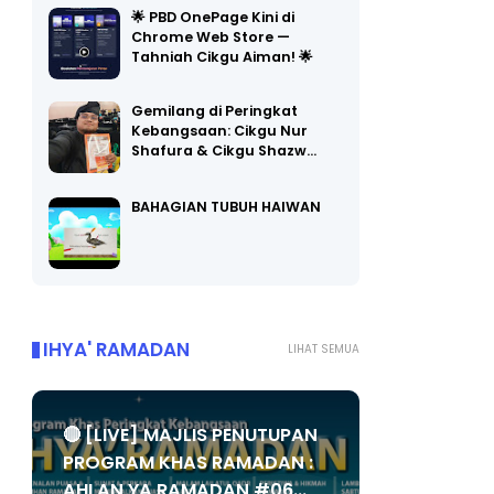
🌟 PBD OnePage Kini di
Chrome Web Store —
Tahniah Cikgu Aiman! 🌟
Gemilang di Peringkat
Kebangsaan: Cikgu Nur
Shafura & Cikgu Shazw…
BAHAGIAN TUBUH HAIWAN
IHYA' RAMADAN
LIHAT SEMUA
🔴 [LIVE] MAJLIS PENUTUPAN
PROGRAM KHAS RAMADAN :
AHLAN YA RAMADAN #06...