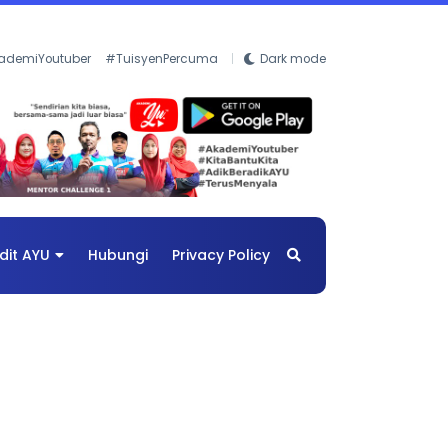
ademiYoutuber
#TuisyenPercuma
Dark mode
dit AYU
Hubungi
Privacy Policy