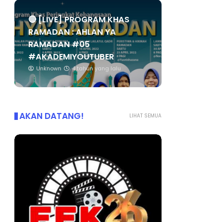
🔴 [LIVE] PROGRAM KHAS
RAMADAN : AHLAN YA
RAMADAN #05
#AKADEMIYOUTUBER
Unknown
4 tahun yang lalu
AKAN DATANG!
LIHAT SEMUA