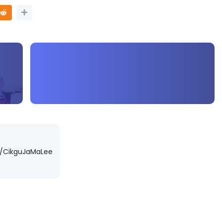
m/CikguJaMaLee