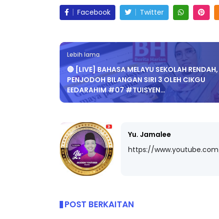
Facebook
Twitter
Lebih lama
🔴 [LIVE] BAHASA MELAYU SEKOLAH RENDAH,
PENJODOH BILANGAN SIRI 3 OLEH CIKGU
EEDARAHIM #07 #TUISYEN…
Yu. Jamalee
https://www.youtube.co
POST BERKAITAN