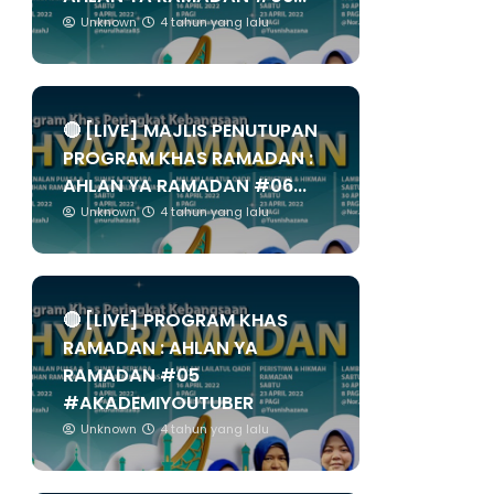
Unknown
4 tahun yang lalu
🔴 [LIVE] MAJLIS PENUTUPAN
PROGRAM KHAS RAMADAN :
AHLAN YA RAMADAN #06...
Unknown
4 tahun yang lalu
🔴 [LIVE] PROGRAM KHAS
RAMADAN : AHLAN YA
RAMADAN #05
#AKADEMIYOUTUBER
Unknown
4 tahun yang lalu