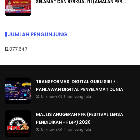
SELAMAT DAN BERKUALITI (AMALAN PER...
JUMLAH PENGUNJUNG
12,077,647
TRANSFORMASI DIGITAL GURU SIRI 7 :
PAHLAWAN DIGITAL PENYELAMAT DUNIA
Unknown
3 hari yang lalu
MAJLIS ANUGERAH FFK (FESTIVAL LENSA
PENDIDIKAN - FLeP) 2026
Unknown
4 hari yang lalu