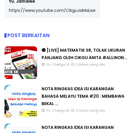
Yu. Jamalee
https://www.youtube.com/CikguJaMaLee
POST BERKAITAN
🔴 [LIVE] MATEMATIK SR, TOLAK UKURAN
PANJANG OLEH CIKGU ANITA #ALLINON...
Yu. Chekgu LK
2 tahun yang lalu
NOTA RINGKAS IDEA ISI KARANGAN
BAHASA MELAYU TEMA #20 : MEMBAWA
BEKAL ...
Yu. Chekgu LK
2 tahun yang lalu
NOTA RINGKAS IDEA ISI KARANGAN