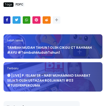
Tags
PDPC
Lebih lama
TAMBAH MUDAH TAHUN 1 OLEH CIKGU CT RAHIMAH
#AYU #TambahMudahTahun1
Terbaru
🔴 [LIVE] P. ISLAM SR - NABI MUHAMMAD SAHABAT
SEJATI OLEH USTAZAH ROSJAWATI #03
#TUISYENPERCUMA