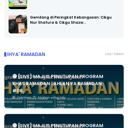
Gemilang di Peringkat Kebangsaan: Cikgu
Nur Shafura & Cikgu Shazw…
IHYA' RAMADAN
LIHAT SEMUA
🔴 [LIVE] MAJLIS PENUTUPAN PROGRAM
KHAS RAMADAN : AHLAN YA RAMADAN
#06...
Unknown
4 tahun yang lalu
🔴 [LIVE] MAJLIS PENUTUPAN PROGRAM