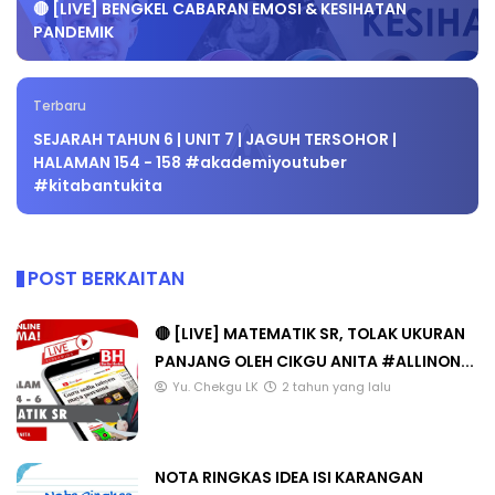
🔴 [LIVE] BENGKEL CABARAN EMOSI & KESIHATAN
PANDEMIK
Terbaru
SEJARAH TAHUN 6 | UNIT 7 | JAGUH TERSOHOR |
HALAMAN 154 - 158 #akademiyoutuber
#kitabantukita
POST BERKAITAN
🔴 [LIVE] MATEMATIK SR, TOLAK UKURAN
PANJANG OLEH CIKGU ANITA #ALLINON...
Yu. Chekgu LK
2 tahun yang lalu
NOTA RINGKAS IDEA ISI KARANGAN