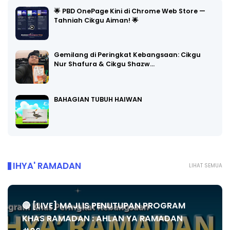
🌟 PBD OnePage Kini di Chrome Web Store —
Tahniah Cikgu Aiman! 🌟
Gemilang di Peringkat Kebangsaan: Cikgu
Nur Shafura & Cikgu Shazw…
BAHAGIAN TUBUH HAIWAN
IHYA' RAMADAN
LIHAT SEMUA
🔴 [LIVE] MAJLIS PENUTUPAN PROGRAM
KHAS RAMADAN : AHLAN YA RAMADAN