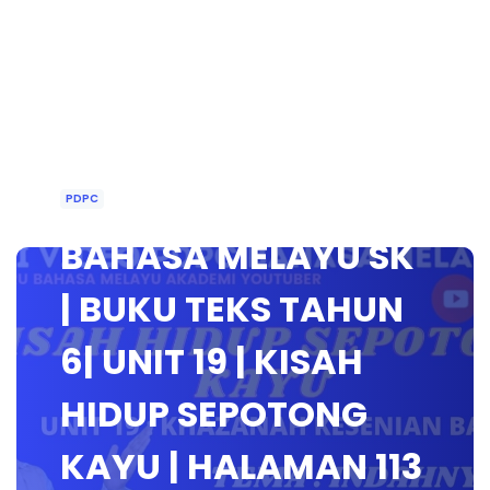
PDPC
BAHASA MELAYU SK
| BUKU TEKS TAHUN
6| UNIT 19 | KISAH
HIDUP SEPOTONG
KAYU | HALAMAN 113