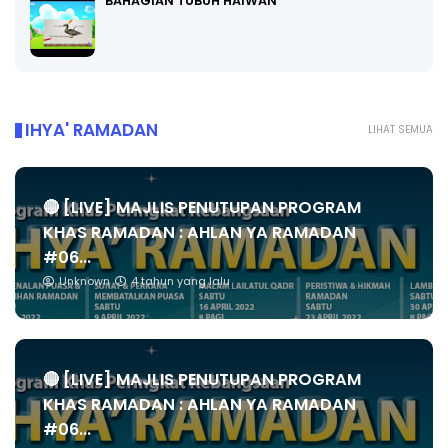
BAHAGIAN TUBUH HAIWAN
IHYA' RAMADAN
LIHAT SEMUA
🔴 [LIVE] MAJLIS PENUTUPAN PROGRAM
KHAS RAMADAN : AHLAN YA RAMADAN
#06...
Unknown
4 tahun yang lalu
🔴 [LIVE] MAJLIS PENUTUPAN PROGRAM
KHAS RAMADAN : AHLAN YA RAMADAN
#06...