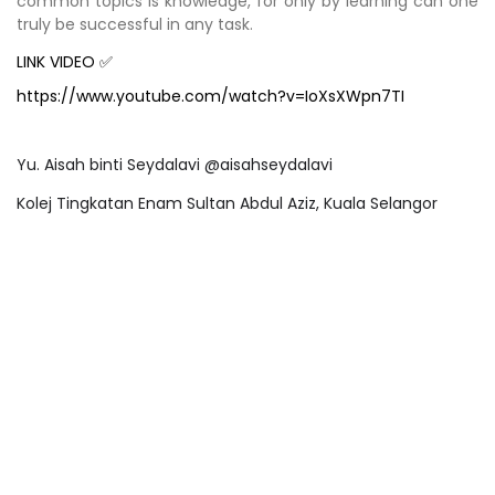
common topics is knowledge, for only by learning can one
truly be successful in any task.
LINK VIDEO
✅
https://www.youtube.com/watch?v=IoXsXWpn7TI
Yu. Aisah binti Seydalavi @aisahseydalavi
Kolej Tingkatan Enam Sultan Abdul Aziz, Kuala Selangor