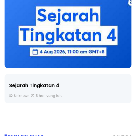
LIVE
🔴 [LIVE] PRINSIP PERAKAUNAN, BEDAH TUNTAS
SOALAN 1 TRIAL OLEH CIKGU ...
Yu. Chekgu LK
6 hari yang lalu