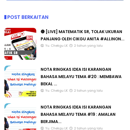
POST BERKAITAN
🔴 [LIVE] MATEMATIK SR, TOLAK UKURAN
PANJANG OLEH CIKGU ANITA #ALLINON...
Yu. Chekgu LK
2 tahun yang lalu
NOTA RINGKAS IDEA ISI KARANGAN
BAHASA MELAYU TEMA #20 : MEMBAWA
BEKAL ...
Yu. Chekgu LK
2 tahun yang lalu
NOTA RINGKAS IDEA ISI KARANGAN
BAHASA MELAYU TEMA #19 : AMALAN
BERJIMA...
Yu. Chekgu LK
2 tahun yang lalu