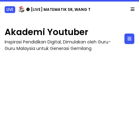
LIVE
🔴 [LIVE] MATEMATIK SR, WANG TAHUN 6 OLEH CIKGU ANITA #ALLINONE #141 #...
Akademi Youtuber
Inspirasi Pendidikan Digital, Dimulakan oleh Guru-
Guru Malaysia untuk Generasi Gemilang