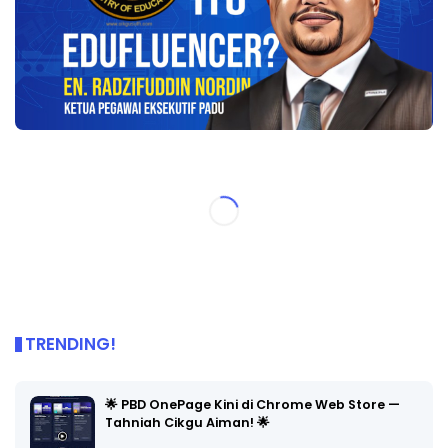
TRENDING!
🌟 PBD OnePage Kini di Chrome Web Store —
Tahniah Cikgu Aiman! 🌟