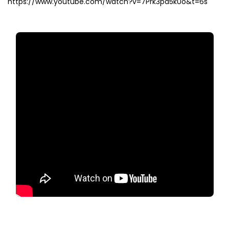
https://www.youtube.com/watch?v=7Prk3pa5kUo&t=6s