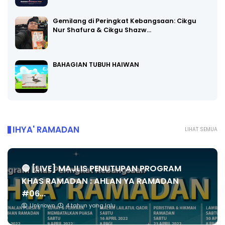
Gemilang di Peringkat Kebangsaan: Cikgu
Nur Shafura & Cikgu Shazw…
BAHAGIAN TUBUH HAIWAN
IHYA' RAMADAN
LIHAT SEMUA
🔴 [LIVE] MAJLIS PENUTUPAN PROGRAM
KHAS RAMADAN : AHLAN YA RAMADAN
#06...
Unknown
4 tahun yang lalu