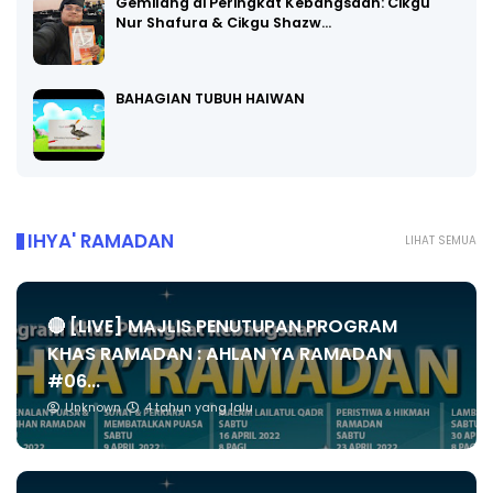
Gemilang di Peringkat Kebangsaan: Cikgu
Nur Shafura & Cikgu Shazw…
BAHAGIAN TUBUH HAIWAN
IHYA' RAMADAN
LIHAT SEMUA
🔴 [LIVE] MAJLIS PENUTUPAN PROGRAM
KHAS RAMADAN : AHLAN YA RAMADAN
#06...
Unknown
4 tahun yang lalu