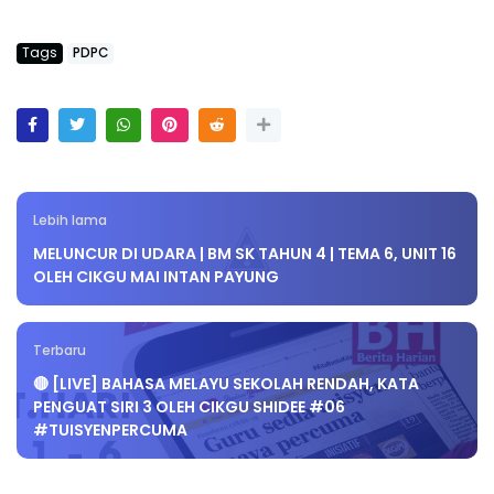
Tags
PDPC
Lebih lama
MELUNCUR DI UDARA | BM SK TAHUN 4 | TEMA 6, UNIT 16
OLEH CIKGU MAI INTAN PAYUNG
Terbaru
🔴 [LIVE] BAHASA MELAYU SEKOLAH RENDAH, KATA
PENGUAT SIRI 3 OLEH CIKGU SHIDEE #06
#TUISYENPERCUMA