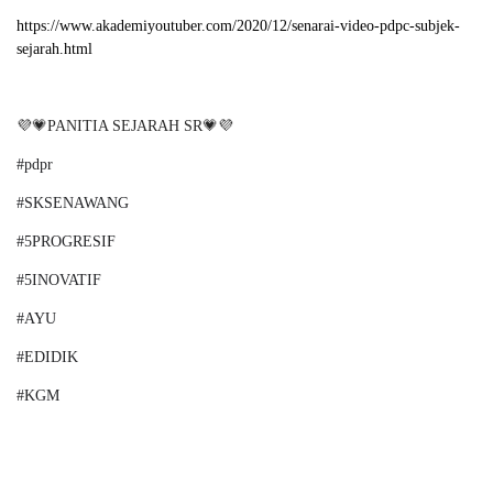
https://www.akademiyoutuber.com/2020/12/senarai-video-pdpc-subjek-
sejarah.html
💜💗
PANITIA SEJARAH SR
💗💜
#pdpr
#SKSENAWANG
#5PROGRESIF
#5INOVATIF
#AYU
#EDIDIK
#KGM