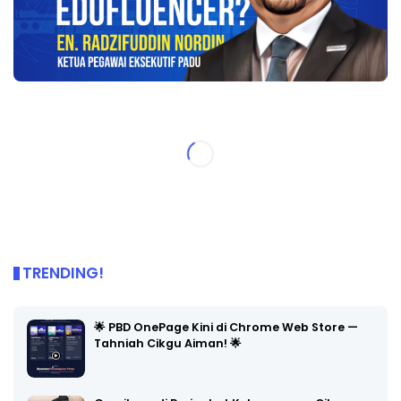
TRENDING!
🌟 PBD OnePage Kini di Chrome Web Store —
Tahniah Cikgu Aiman! 🌟