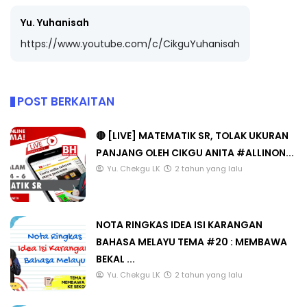
Yu. Yuhanisah
https://www.youtube.com/c/CikguYuhanisah
POST BERKAITAN
🔴 [LIVE] MATEMATIK SR, TOLAK UKURAN
PANJANG OLEH CIKGU ANITA #ALLINON...
Yu. Chekgu LK
2 tahun yang lalu
NOTA RINGKAS IDEA ISI KARANGAN
BAHASA MELAYU TEMA #20 : MEMBAWA
BEKAL ...
Yu. Chekgu LK
2 tahun yang lalu