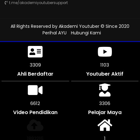
t.me/akademiyoutubersupport
All Rights Reserved by
Akademi Youtuber
© Since 2020
Perihal AYU
Hubungi Kami
3663
1220
Ahli Berdaftar
Youtuber Aktif
7320
3660
Video Pendidikan
Pelajar Maya
2083760
1