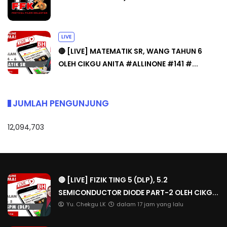
LIVE
🔴 [LIVE] MATEMATIK SR, WANG TAHUN 6
OLEH CIKGU ANITA #ALLINONE #141 #...
JUMLAH PENGUNJUNG
12,094,703
🔴 [LIVE] FIZIK TING 5 (DLP), 5.2
SEMICONDUCTOR DIODE PART-2 OLEH CIKG...
Yu. Chekgu LK
dalam 17 jam yang lalu