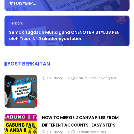
#TUISYENP…
Terbaru
Semak Tugasan Murid guna ONENOTE + STYLUS PEN
oleh Ticer ‘N’ #akademiyoutuber
POST BERKAITAN
Yu. Chekgu LK
dalam 1 tahun yang lalu
HOW TO MERGE 2 CANVA FILES FROM
DIFFERENT ACCOUNTS : EASY STEPS!
Yu. Chekgu LK
2 tahun yang lalu