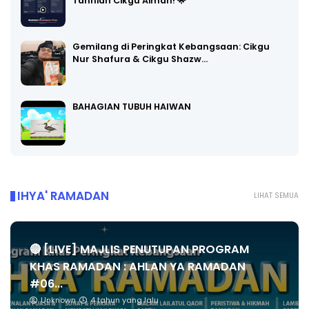
Tahniah Cikgu Aiman! 🌟
Gemilang di Peringkat Kebangsaan: Cikgu
Nur Shafura & Cikgu Shazw…
BAHAGIAN TUBUH HAIWAN
IHYA' RAMADAN
LIHAT SEMUA
🔴 [LIVE] MAJLIS PENUTUPAN PROGRAM
KHAS RAMADAN : AHLAN YA RAMADAN
#06...
Unknown
4 tahun yang lalu