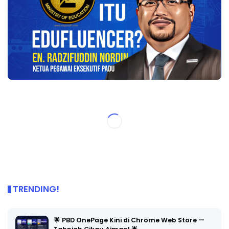
TRENDING!
🌟 PBD OnePage Kini di Chrome Web Store —