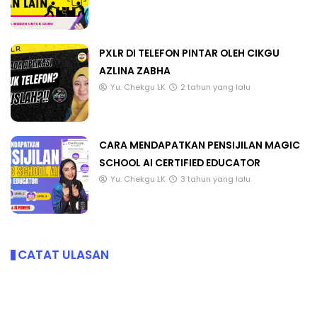
PXLR DI TELEFON PINTAR OLEH CIKGU
AZLINA ZABHA
Yu. Chekgu LK
2 tahun yang lalu
CARA MENDAPATKAN PENSIJILAN MAGIC
SCHOOL AI CERTIFIED EDUCATOR
Yu. Chekgu LK
3 tahun yang lalu
CATAT ULASAN