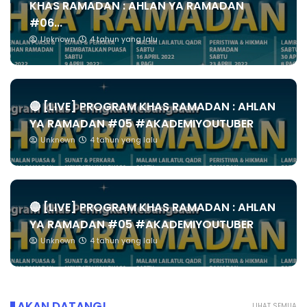
KHAS RAMADAN : AHLAN YA RAMADAN
#06...
Unknown
4 tahun yang lalu
🔴 [LIVE] PROGRAM KHAS RAMADAN : AHLAN
YA RAMADAN #05 #AKADEMIYOUTUBER
Unknown
4 tahun yang lalu
🔴 [LIVE] PROGRAM KHAS RAMADAN : AHLAN
YA RAMADAN #05 #AKADEMIYOUTUBER
Unknown
4 tahun yang lalu
AKAN DATANG!
LIHAT SEMUA