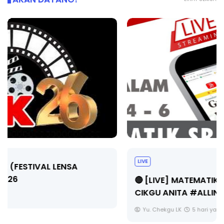
LIVE
🔴 [LIVE] MATEMATIK SR, WANG TAHUN 6 OLEH
CIKGU ANITA #ALLINONE #141 #...
Yu. Chekgu LK
5 hari yang lalu