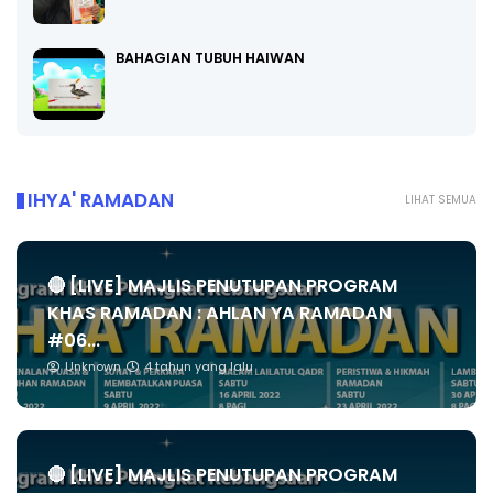
BAHAGIAN TUBUH HAIWAN
IHYA' RAMADAN
LIHAT SEMUA
🔴 [LIVE] MAJLIS PENUTUPAN PROGRAM
KHAS RAMADAN : AHLAN YA RAMADAN
#06...
Unknown
4 tahun yang lalu
🔴 [LIVE] MAJLIS PENUTUPAN PROGRAM