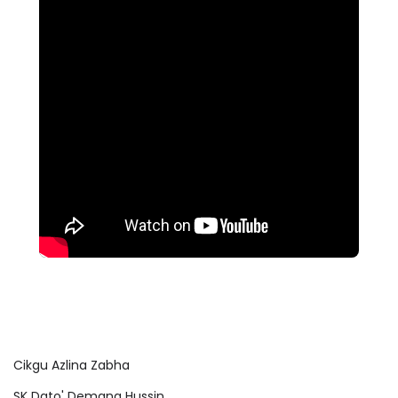
Cikgu Azlina Zabha
SK Dato' Demang Hussin