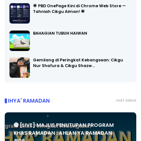
🌟 PBD OnePage Kini di Chrome Web Store —
Tahniah Cikgu Aiman! 🌟
BAHAGIAN TUBUH HAIWAN
Gemilang di Peringkat Kebangsaan: Cikgu
Nur Shafura & Cikgu Shazw…
IHYA' RAMADAN
LIHAT SEMUA
🔴 [LIVE] MAJLIS PENUTUPAN PROGRAM
KHAS RAMADAN : AHLAN YA RAMADAN
#06...