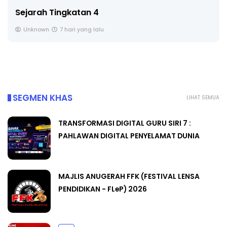
LIVE
🔴 [LIVE] PRINSIP PERAKAUNAN, BEDAH TUNTAS
SOALAN 1 TRIAL OLEH CIKGU ...
Yu. Chekgu LK
8 hari yang lalu
SEGMEN KHAS
LIHAT SEMUA
TRANSFORMASI DIGITAL GURU SIRI 7 :
PAHLAWAN DIGITAL PENYELAMAT DUNIA
MAJLIS ANUGERAH FFK (FESTIVAL LENSA
PENDIDIKAN - FLeP) 2026