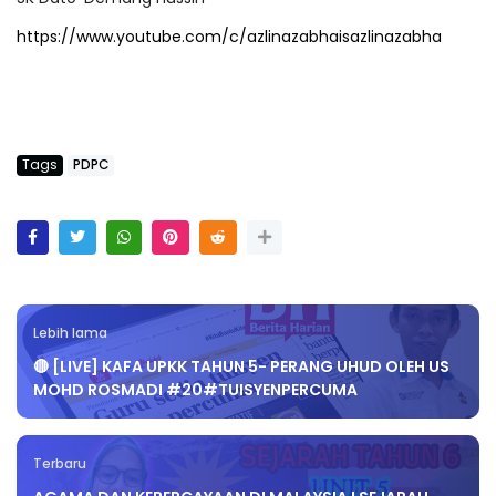
https://www.youtube.com/c/azlinazabhaisazlinazabha
Tags
PDPC
Lebih lama
🔴 [LIVE] KAFA UPKK TAHUN 5- PERANG UHUD OLEH US
MOHD ROSMADI #20#TUISYENPERCUMA
Terbaru