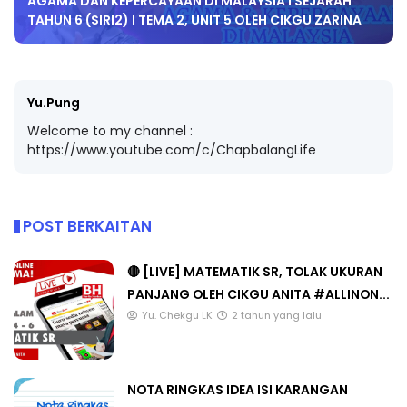
AGAMA DAN KEPERCAYAAN DI MALAYSIA I SEJARAH
TAHUN 6 (SIRI2) I TEMA 2, UNIT 5 OLEH CIKGU ZARINA
Yu.Pung
Welcome to my channel :
https://www.youtube.com/c/ChapbalangLife
POST BERKAITAN
🔴 [LIVE] MATEMATIK SR, TOLAK UKURAN
PANJANG OLEH CIKGU ANITA #ALLINON...
Yu. Chekgu LK
2 tahun yang lalu
NOTA RINGKAS IDEA ISI KARANGAN