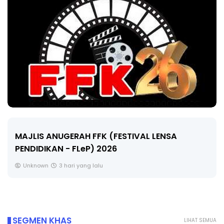
LIVE
🔴 [LIVE] MATEMATIK SR, WANG TAHUN 6 OLEH
CIKGU ANITA #ALLINONE #141 #...
Yu. Chekgu LK
5 hari yang lalu
SEGMEN KHAS
LIHAT SEMUA