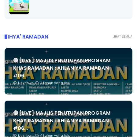
IHYA' RAMADAN
LIHAT SEMUA
🔴 [LIVE] MAJLIS PENUTUPAN PROGRAM
KHAS RAMADAN : AHLAN YA RAMADAN
#06...
Unknown
4 tahun yang lalu
🔴 [LIVE] MAJLIS PENUTUPAN PROGRAM
KHAS RAMADAN : AHLAN YA RAMADAN
#06...
Unknown
4 tahun yang lalu