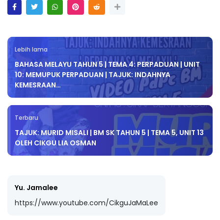
Lebih lama
BAHASA MELAYU TAHUN 5 | TEMA 4: PERPADUAN | UNIT
10: MEMUPUK PERPADUAN | TAJUK: INDAHNYA
KEMESRAAN…
Terbaru
TAJUK: MURID MISALI | BM SK TAHUN 5 | TEMA 5, UNIT 13
OLEH CIKGU LIA OSMAN
Yu. Jamalee
https://www.youtube.com/CikguJaMaLee