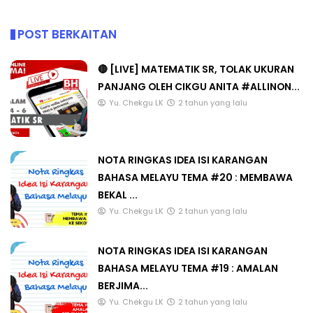
POST BERKAITAN
🔴 [LIVE] MATEMATIK SR, TOLAK UKURAN
PANJANG OLEH CIKGU ANITA #ALLINON...
Yu. Chekgu LK
2 tahun yang lalu
NOTA RINGKAS IDEA ISI KARANGAN
BAHASA MELAYU TEMA #20 : MEMBAWA
BEKAL ...
Yu. Chekgu LK
2 tahun yang lalu
NOTA RINGKAS IDEA ISI KARANGAN
BAHASA MELAYU TEMA #19 : AMALAN
BERJIMA...
Yu. Chekgu LK
2 tahun yang lalu