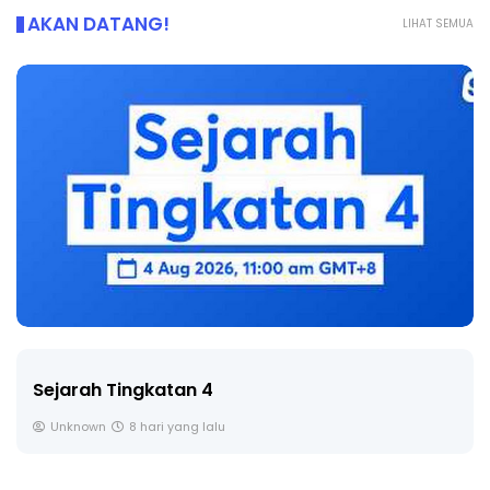
AKAN DATANG!
LIHAT SEMUA
LIVE
🔴 [LIVE] PRINSIP PERAKAUNAN, BEDAH TUNTAS
SOALAN 1 TRIAL OLEH CIKGU ...
Yu. Chekgu LK
9 hari yang lalu