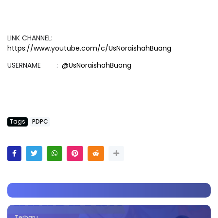
LINK CHANNEL:
https://www.youtube.com/c/UsNoraishahBuang
USERNAME :
@UsNoraishahBuang
Tags
PDPC
Terbaru