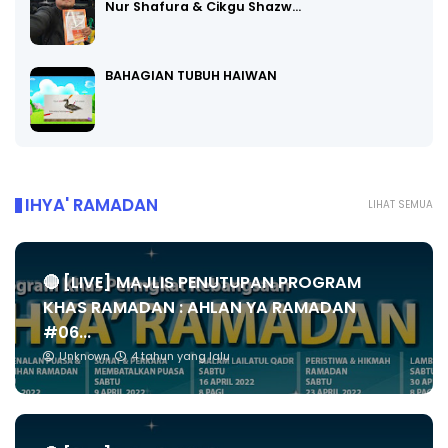
Nur Shafura & Cikgu Shazw…
BAHAGIAN TUBUH HAIWAN
IHYA' RAMADAN
LIHAT SEMUA
🔴 [LIVE] MAJLIS PENUTUPAN PROGRAM
KHAS RAMADAN : AHLAN YA RAMADAN
#06...
Unknown
4 tahun yang lalu