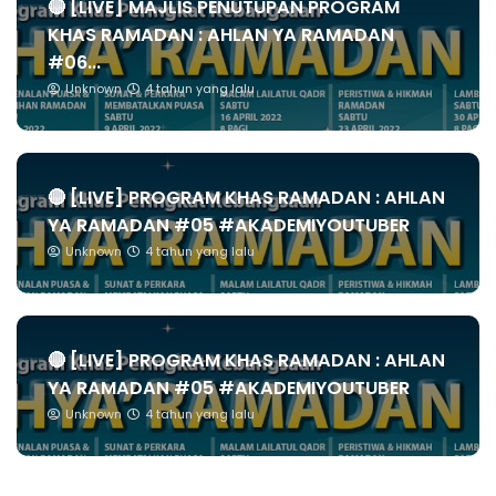
🔴 [LIVE] MAJLIS PENUTUPAN PROGRAM
KHAS RAMADAN : AHLAN YA RAMADAN
#06...
Unknown
4 tahun yang lalu
🔴 [LIVE] PROGRAM KHAS RAMADAN : AHLAN
YA RAMADAN #05 #AKADEMIYOUTUBER
Unknown
4 tahun yang lalu
🔴 [LIVE] PROGRAM KHAS RAMADAN : AHLAN
YA RAMADAN #05 #AKADEMIYOUTUBER
Unknown
4 tahun yang lalu