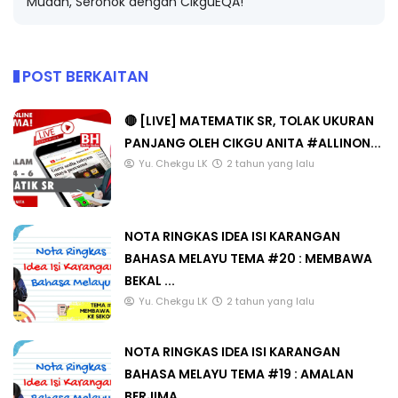
Mudah, Seronok dengan CikguEQA!
POST BERKAITAN
🔴 [LIVE] MATEMATIK SR, TOLAK UKURAN
PANJANG OLEH CIKGU ANITA #ALLINON...
Yu. Chekgu LK
2 tahun yang lalu
NOTA RINGKAS IDEA ISI KARANGAN
BAHASA MELAYU TEMA #20 : MEMBAWA
BEKAL ...
Yu. Chekgu LK
2 tahun yang lalu
NOTA RINGKAS IDEA ISI KARANGAN
BAHASA MELAYU TEMA #19 : AMALAN
BERJIMA...