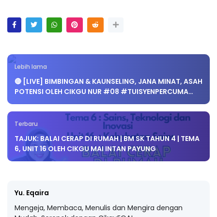
Lebih lama
🔴 [LIVE] BIMBINGAN & KAUNSELING, JANA MINAT, ASAH
POTENSI OLEH CIKGU NUR #08 #TUISYENPERCUMA…
Terbaru
TAJUK: BALAI CERAP DI RUMAH | BM SK TAHUN 4 | TEMA
6, UNIT 16 OLEH CIKGU MAI INTAN PAYUNG
Yu. Eqaira
Mengeja, Membaca, Menulis dan Mengira dengan