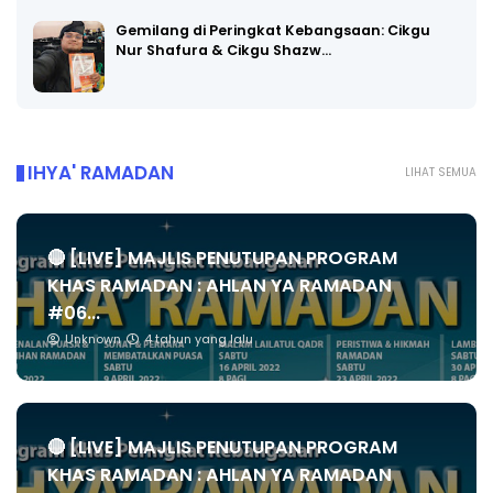
Gemilang di Peringkat Kebangsaan: Cikgu
Nur Shafura & Cikgu Shazw…
IHYA' RAMADAN
LIHAT SEMUA
🔴 [LIVE] MAJLIS PENUTUPAN PROGRAM
KHAS RAMADAN : AHLAN YA RAMADAN
#06...
Unknown
4 tahun yang lalu
🔴 [LIVE] MAJLIS PENUTUPAN PROGRAM
KHAS RAMADAN : AHLAN YA RAMADAN