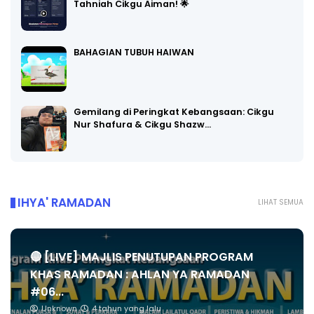
Tahniah Cikgu Aiman! 🌟
BAHAGIAN TUBUH HAIWAN
Gemilang di Peringkat Kebangsaan: Cikgu
Nur Shafura & Cikgu Shazw…
IHYA' RAMADAN
LIHAT SEMUA
🔴 [LIVE] MAJLIS PENUTUPAN PROGRAM
KHAS RAMADAN : AHLAN YA RAMADAN
#06...
Unknown
4 tahun yang lalu