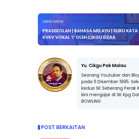
Lebih lama
PRASEKOLAH | BAHASA MELAYU | SUKU KATA
ICARA PROFESIONAL 8 :
BICARA KORPORA
KVKV VOKAL ‘i’ OLEH CIKGU EIZAA
IMBALAN KETUA PENGARAH
MAKANAN SELAM
ENDIDIKAN MALAYSIA
BERKUALITI (AMAL
Unknown
9 hari yang lalu
Unknown
9 hari ya
Yu. Cikgu Pak Malau
Seorang Youtuber dan Blo
pada 11 Disember 1995. Sek
kedua SK Seberang Perak K
kini mengajar di SK Kpg D
BOWLING
POST BERKAITAN