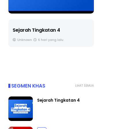
LIVE
Sejarah Tingkatan 4
🔴 [LIVE] 
Unknown
6 hari yang lalu
BEDAH TUN
OLEH CIKGU
Yu. Chekgu 
SEGMEN KHAS
LIHAT SEMUA
Sejarah Tingkatan 4