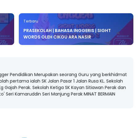
Terbaru
LIVE
PRASEKOLAH | BAHASA INGGERIS | SIGHT
T 3 : PROGRAM
WORDS OLEH CIKGU ARA NASIR
AT DAN
🔴 [LIVE] MATEMATIK SR, WANG
AN PER...
TAHUN 6 OLEH CIKGU ANITA
#ALLINONE #141 #...
ng lalu
Yu. Chekgu LK
6 hari yang lalu
gger Pendidikan Merupakan seorang Guru yang berkhidmat
olah pertama ialah SK Jalan Pasar 1 Jalan Rusa KL. Sekolah
g Gajah Perak. Sekolah Ketiga SK Kayan Sitiawan Perak dan
ato' Seri Kamaruddin Seri Manjung Perak MINAT BERMAIN