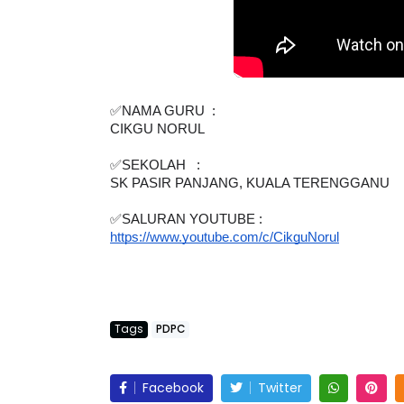
✅NAMA GURU  :  
CIKGU NORUL
✅SEKOLAH   : 
SK PASIR PANJANG, KUALA TERENGGANU 
✅SALURAN YOUTUBE : 
https://www.youtube.com/c/CikguNorul
Tags
PDPC
Facebook
Twitter