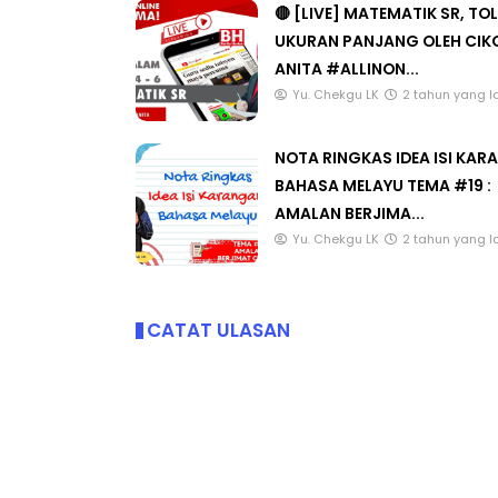
🔴 [LIVE] MATEMATIK SR, TO
UKURAN PANJANG OLEH CIK
ANITA #ALLINON...
Yu. Chekgu LK
2 tahun yang l
NOTA RINGKAS IDEA ISI KA
BAHASA MELAYU TEMA #19 :
AMALAN BERJIMA...
Yu. Chekgu LK
2 tahun yang l
CATAT ULASAN