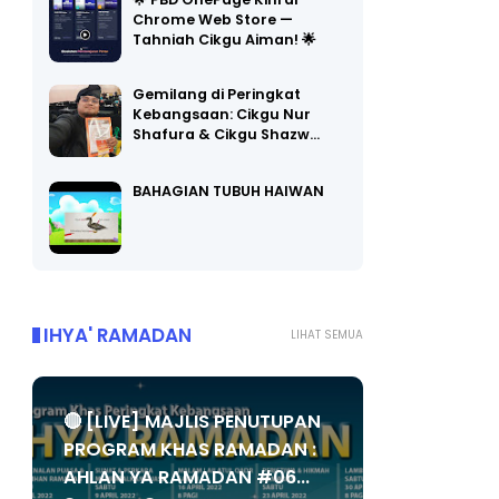
Chrome Web Store —
Tahniah Cikgu Aiman! 🌟
Gemilang di Peringkat
Kebangsaan: Cikgu Nur
Shafura & Cikgu Shazw…
BAHAGIAN TUBUH HAIWAN
IHYA' RAMADAN
LIHAT SEMUA
🔴 [LIVE] MAJLIS PENUTUPAN
PROGRAM KHAS RAMADAN :
AHLAN YA RAMADAN #06...