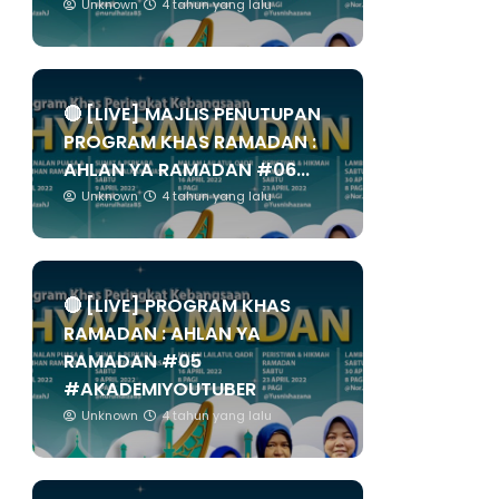
Unknown
4 tahun yang lalu
🔴 [LIVE] MAJLIS PENUTUPAN
PROGRAM KHAS RAMADAN :
AHLAN YA RAMADAN #06...
Unknown
4 tahun yang lalu
🔴 [LIVE] PROGRAM KHAS
RAMADAN : AHLAN YA
RAMADAN #05
#AKADEMIYOUTUBER
Unknown
4 tahun yang lalu