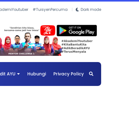
ademiYoutuber
#TuisyenPercuma
Dark mode
dit AYU
Hubungi
Privacy Policy