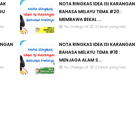
LAK
NOTA RINGKAS IDEA ISI KARANGAN
GU
BAHASA MELAYU TEMA #20 :
MEMBAWA BEKAL ...
alu
Yu. Chekgu LK
2 tahun yang lalu
RANGAN
NOTA RINGKAS IDEA ISI KARANGAN
BAHASA MELAYU TEMA #18 :
MENJAGA ALAM S...
alu
Yu. Chekgu LK
2 tahun yang lalu