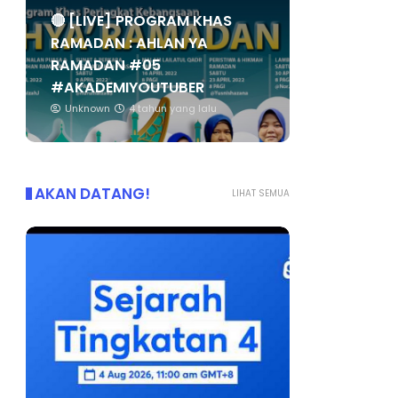
🔴 [LIVE] PROGRAM KHAS
RAMADAN : AHLAN YA
RAMADAN #05
#AKADEMIYOUTUBER
Unknown
4 tahun yang lalu
AKAN DATANG!
LIHAT SEMUA