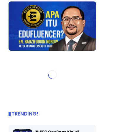
TRENDING!
🌟 PBD OnePage Kini di