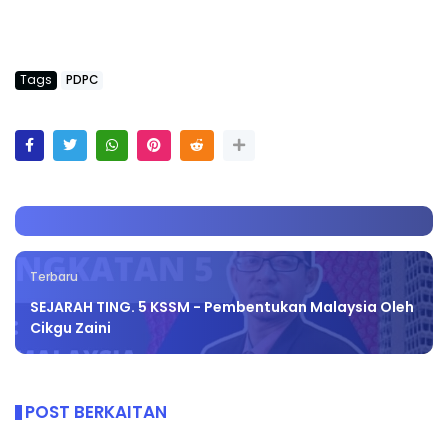
Tags
PDPC
Terbaru
SEJARAH TING. 5 KSSM - Pembentukan Malaysia Oleh
Cikgu Zaini
POST BERKAITAN