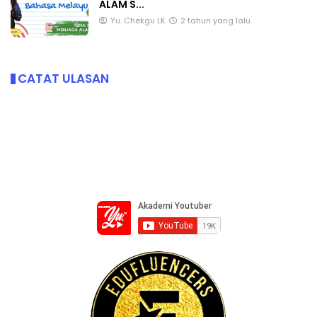
ALAM S...
Yu. Chekgu LK
2 tahun yang lalu
CATAT ULASAN