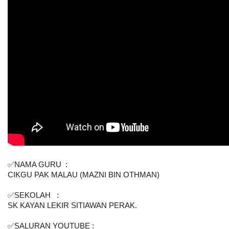
✅NAMA GURU  :  
CIKGU PAK MALAU (MAZNI BIN OTHMAN)
✅SEKOLAH   : 
SK KAYAN LEKIR SITIAWAN PERAK. 
✅SALURAN YOUTUBE : 