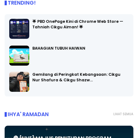
TRENDING!
🌟 PBD OnePage Kini di Chrome Web Store —
Tahniah Cikgu Aiman! 🌟
BAHAGIAN TUBUH HAIWAN
Gemilang di Peringkat Kebangsaan: Cikgu
Nur Shafura & Cikgu Shazw…
IHYA' RAMADAN
LIHAT SEMUA