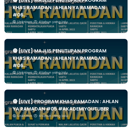
🔴 [LIVE] MAJLIS PENUTUPAN PROGRAM
KHAS RAMADAN : AHLAN YA RAMADAN
#06...
Unknown
4 tahun yang lalu
🔴 [LIVE] MAJLIS PENUTUPAN PROGRAM
KHAS RAMADAN : AHLAN YA RAMADAN
#06...
Unknown
4 tahun yang lalu
🔴 [LIVE] PROGRAM KHAS RAMADAN : AHLAN
YA RAMADAN #05 #AKADEMIYOUTUBER
Unknown
4 tahun yang lalu