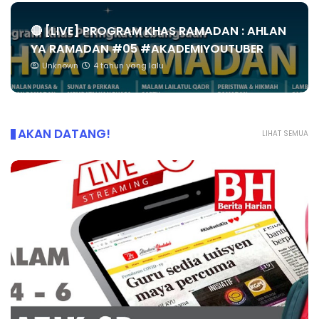
🔴 [LIVE] PROGRAM KHAS RAMADAN : AHLAN
YA RAMADAN #05 #AKADEMIYOUTUBER
Unknown
4 tahun yang lalu
AKAN DATANG!
LIHAT SEMUA