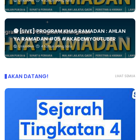
Unknown
4 tahun yang lalu
🔴 [LIVE] PROGRAM KHAS RAMADAN : AHLAN
YA RAMADAN #05 #AKADEMIYOUTUBER
Unknown
4 tahun yang lalu
AKAN DATANG!
LIHAT SEMUA