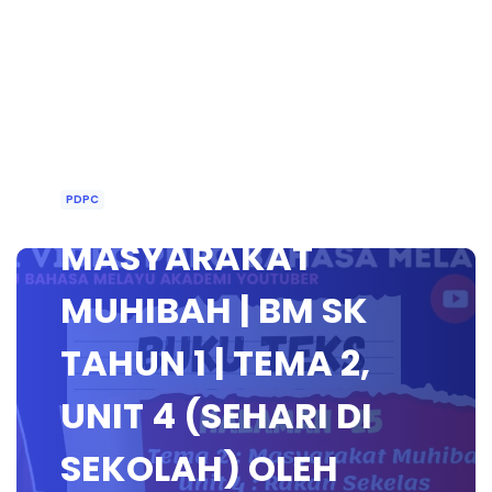
PDPC
MASYARAKAT
MUHIBAH | BM SK
TAHUN 1 | TEMA 2,
UNIT 4 (SEHARI DI
SEKOLAH) OLEH