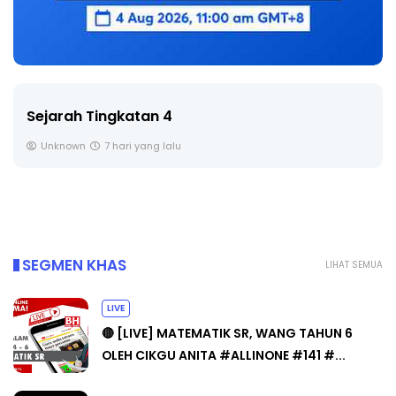
LIVE
🔴 [LIVE] PRINSIP PERAKAUNAN, BEDAH TUNTAS
SOALAN 1 TRIAL OLEH CIKGU ...
Yu. Chekgu LK
8 hari yang lalu
SEGMEN KHAS
LIHAT SEMUA
LIVE
🔴 [LIVE] MATEMATIK SR, WANG TAHUN 6
OLEH CIKGU ANITA #ALLINONE #141 #...