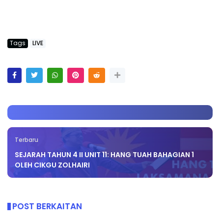
Tags
LIVE
Terbaru
SEJARAH TAHUN 4 II UNIT 11: HANG TUAH BAHAGIAN 1
OLEH CIKGU ZOLHAIRI
POST BERKAITAN