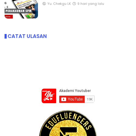
Yu. Chekgu LK
9 hari yang lalu
CATAT ULASAN