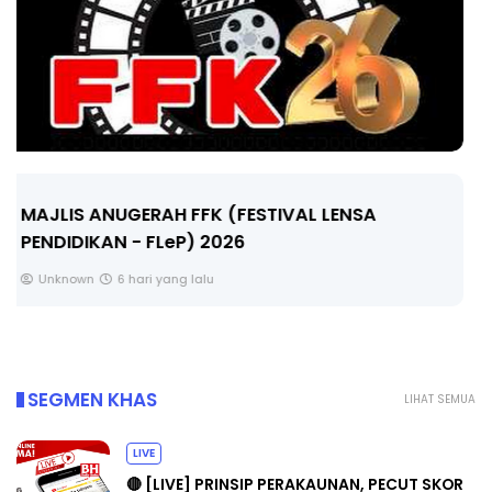
LIVE
🔴 [LIVE] MATEMATIK SR, WANG TAHUN 6 OLEH
CIKGU ANITA #ALLINONE #141 #...
Yu. Chekgu LK
8 hari yang lalu
SEGMEN KHAS
LIHAT SEMUA
LIVE
🔴 [LIVE] PRINSIP PERAKAUNAN, PECUT SKOR