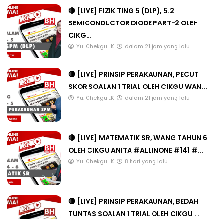
🔴 [LIVE] FIZIK TING 5 (DLP), 5.2
SEMICONDUCTOR DIODE PART-2 OLEH
CIKG...
Yu. Chekgu LK
dalam 21 jam yang lalu
🔴 [LIVE] PRINSIP PERAKAUNAN, PECUT
SKOR SOALAN 1 TRIAL OLEH CIKGU WAN...
Yu. Chekgu LK
dalam 21 jam yang lalu
🔴 [LIVE] MATEMATIK SR, WANG TAHUN 6
OLEH CIKGU ANITA #ALLINONE #141 #...
Yu. Chekgu LK
8 hari yang lalu
🔴 [LIVE] PRINSIP PERAKAUNAN, BEDAH
TUNTAS SOALAN 1 TRIAL OLEH CIKGU ...