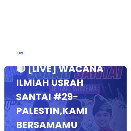
LIVE
🔴 [LIVE] WACANA
ILMIAH USRAH
SANTAI #29-
PALESTIN,KAMI
BERSAMAMU