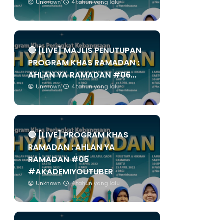
Unknown
4 tahun yang lalu
🔴 [LIVE] MAJLIS PENUTUPAN
PROGRAM KHAS RAMADAN :
AHLAN YA RAMADAN #06...
Unknown
4 tahun yang lalu
🔴 [LIVE] PROGRAM KHAS
RAMADAN : AHLAN YA
RAMADAN #05
#AKADEMIYOUTUBER
Unknown
4 tahun yang lalu