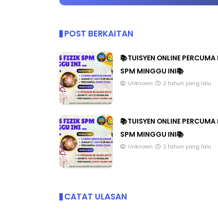
POST BERKAITAN
📚TUISYEN ONLINE PERCUMA 
SPM MINGGU INI📚
Unknown
2 tahun yang lalu
📚TUISYEN ONLINE PERCUMA 
SPM MINGGU INI📚
Unknown
2 tahun yang lalu
CATAT ULASAN