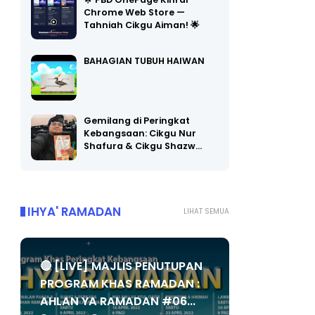
🌟 PBD OnePage Kini di
Chrome Web Store —
Tahniah Cikgu Aiman! 🌟
BAHAGIAN TUBUH HAIWAN
Gemilang di Peringkat
Kebangsaan: Cikgu Nur
Shafura & Cikgu Shazw…
IHYA' RAMADAN
LIHAT SEMUA
🔴 [LIVE] MAJLIS PENUTUPAN
PROGRAM KHAS RAMADAN :
AHLAN YA RAMADAN #06...