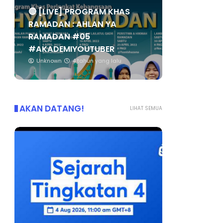
🔴 [LIVE] PROGRAM KHAS
RAMADAN : AHLAN YA
RAMADAN #05
#AKADEMIYOUTUBER
Unknown
4 tahun yang lalu
AKAN DATANG!
LIHAT SEMUA