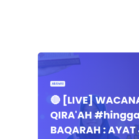
Aktiviti
🔴 [LIVE] WACAN
QIRA'AH #hingga
BAQARAH : AYAT 