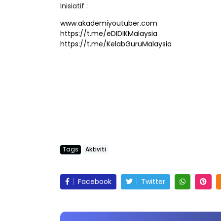
Inisiatif :
www.akademiyoutuber.com
https://t.me/eDIDIKMalaysia
https://t.me/KelabGuruMalaysia
Tags
Aktiviti
Facebook
Twitter