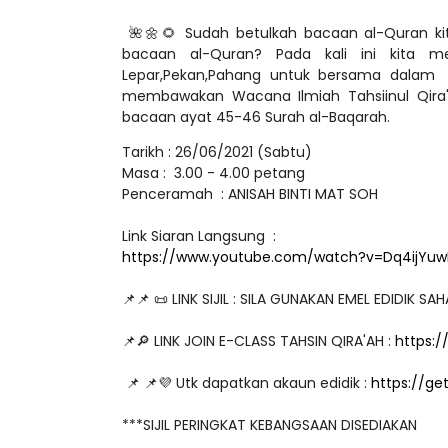
🌺🌼🌻 Sudah betulkah bacaan al-Quran kit
bacaan al-Quran? Pada kali ini kita 
Lepar,Pekan,Pahang untuk bersama dalam 
membawakan Wacana Ilmiah Tahsiinul Qira'
bacaan ayat 45-46 Surah al-Baqarah.
Tarikh : 26/06/2021 (Sabtu)
Masa : 3.00 - 4.00 petang
Penceramah : ANISAH BINTI MAT SOH
Link Siaran Langsung :
https://www.youtube.com/watch?v=Dq4ijYu
📌📌 📜 LINK SIJIL : SILA GUNAKAN EMEL EDIDIK SA
📌🔎 LINK JOIN E-CLASS TAHSIN QIRA'AH :
https:
📌 📌💜 Utk dapatkan akaun edidik :
https://ge
***SIJIL PERINGKAT KEBANGSAAN DISEDIAKAN