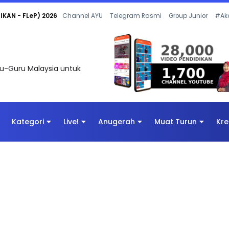
 OLEH CIKGU ANITA #ALLINONE #141 #...
Channel AYU
Telegram Rasmi
Group Junior
#Ak
uru-Guru Malaysia untuk
Kategori
Live!
Anugerah
Muat Turun
Kre