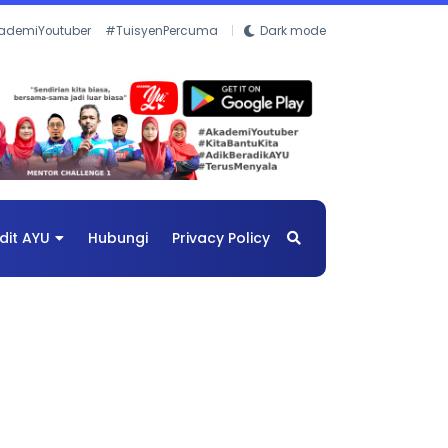
ademiYoutuber
#TuisyenPercuma
Dark mode
dit AYU
Hubungi
Privacy Policy