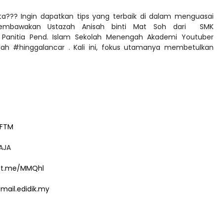
a??? Ingin dapatkan tips yang terbaik di dalam menguasai
membawakan Ustazah Anisah binti Mat Soh dari SMK
Panitia Pend. Islam Sekolah Menengah Akademi Youtuber
ah #hinggalancar . Kali ini, fokus utamanya membetulkan
wFTM
HAJA
//t.me/MMQhl
tmail.edidik.my