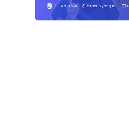
Ustazah Mba
5 tahun yang lalu