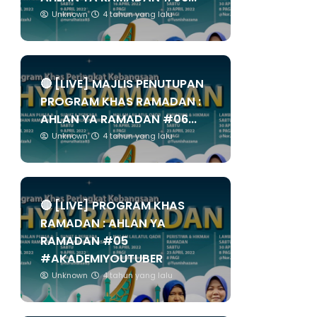
Unknown
4 tahun yang lalu
🔴 [LIVE] MAJLIS PENUTUPAN
PROGRAM KHAS RAMADAN :
AHLAN YA RAMADAN #06...
Unknown
4 tahun yang lalu
🔴 [LIVE] PROGRAM KHAS
RAMADAN : AHLAN YA
RAMADAN #05
#AKADEMIYOUTUBER
Unknown
4 tahun yang lalu