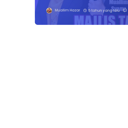
Muallim Hazar
5 tahun yang lalu