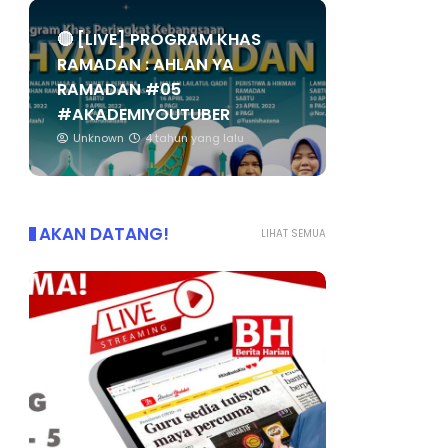
🔴 [LIVE] PROGRAM KHAS
RAMADAN : AHLAN YA
RAMADAN #05
#AKADEMIYOUTUBER
Unknown
4 tahun yang lalu
AKAN DATANG!
LIHAT SEMUA