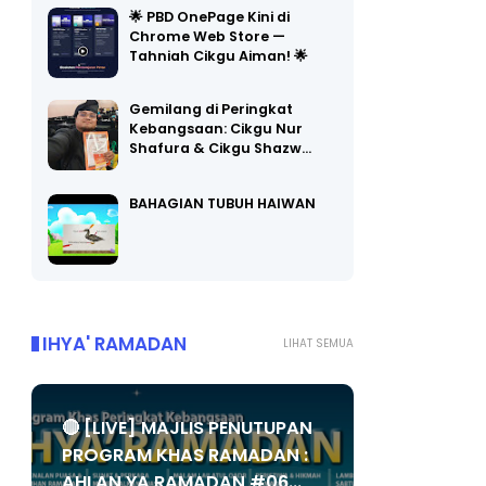
Chrome Web Store —
Tahniah Cikgu Aiman! 🌟
Gemilang di Peringkat
Kebangsaan: Cikgu Nur
Shafura & Cikgu Shazw…
BAHAGIAN TUBUH HAIWAN
IHYA' RAMADAN
LIHAT SEMUA
🔴 [LIVE] MAJLIS PENUTUPAN
PROGRAM KHAS RAMADAN :
AHLAN YA RAMADAN #06...