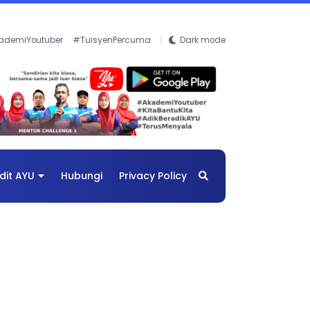
ademiYoutuber
#TuisyenPercuma
Dark mode
dit AYU
Hubungi
Privacy Policy