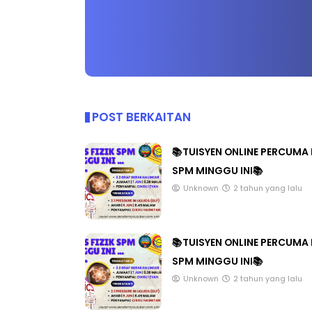
LIVE
Sejarah Tin
🔴 [LIVE] MATEMATIK SR, WANG
Unknown
8 
POST BERKAITAN
TAHUN 6 OLEH CIKGU ANITA
#ALLINONE #141 #...
📚TUISYEN ONLINE PERCUMA 
Yu. Chekgu LK
8 hari yang lalu
SPM MINGGU INI📚
Unknown
2 tahun yang lalu
📚TUISYEN ONLINE PERCUMA 
SPM MINGGU INI📚
Unknown
2 tahun yang lalu