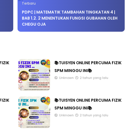
PDPC | MATEMATIK TAMBAHAN TINGKATAN 4 |
BAB 1.2. 2 MENENTUKAN FUNGSI GUBAHAN OLEH
CHEGU OJA
LIVE
gkatan 4
🔴 [LIVE] PRINSIP PERAKAUN
hari yang lalu
PECUT SKOR SOALAN 1 TRIAL
OLEH CIKGU WAN...
FIZIK
📚TUISYEN ONLINE PERCUMA FIZIK
Yu. Chekgu LK
dalam 12 jam yang l
SPM MINGGU INI📚
Unknown
2 tahun yang lalu
FIZIK
📚TUISYEN ONLINE PERCUMA FIZIK
SPM MINGGU INI📚
Unknown
2 tahun yang lalu