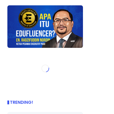
TRENDING!
🌟 PBD OnePage Kini di