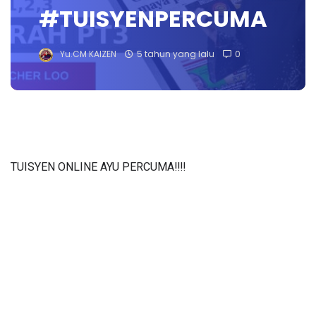
#TUISYENPERCUMA
Yu.CM KAIZEN
5 tahun yang lalu
0
TUISYEN ONLINE AYU PERCUMA‼️‼️