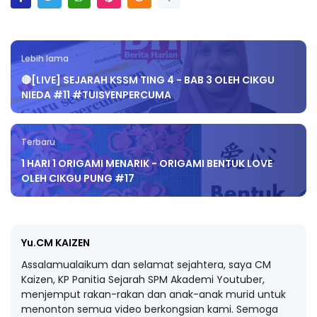
Lebih lama
🔴[LIVE] SEJARAH KSSM TING 4 - BAB 3 OLEH CIKGU
NIEDA #11 #TUISYENPERCUMA
Terbaru
1 HARI 1 ORIGAMI MENARIK - ORIGAMI BENTUK LOVE
OLEH CIKGU PUNG #17
Yu.CM KAIZEN
Assalamualaikum dan selamat sejahtera, saya CM
Kaizen, KP Panitia Sejarah SPM Akademi Youtuber,
menjemput rakan-rakan dan anak-anak murid untuk
menonton semua video berkongsian kami. Semoga