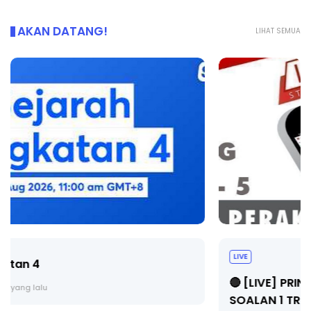
AKAN DATANG!
LIHAT SEMUA
LIVE
🔴 [LIVE] PRINSIP PERAKAUNAN, BEDAH TUNTAS
SOALAN 1 TRIAL OLEH CIKGU ...