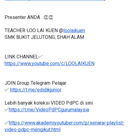
Presenter ANDA  :👏👏
TEACHER LOO LAI KUEN @
loolaikuen
SMK BUKIT JELUTONG, SHAH ALAM 
LINK CHANNEL✅
https://www.youtube.com/c/LOOLAIKUEN
JOIN Group Telegram Pelajar
✅ 
https://t.me/edidikjunior
Lebih banyak koleksi VIDEO PdPC di sini:
✅
https://t.me/VideoPdPCgurumalaysia
✅
https://www.akademiyoutuber.com/p/senarai-playlist-
video-pdpc-mengikut.html