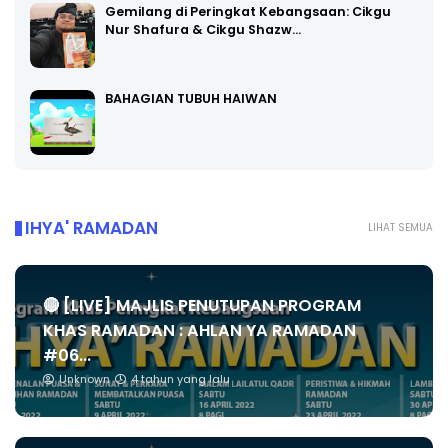
Gemilang di Peringkat Kebangsaan: Cikgu
Nur Shafura & Cikgu Shazw…
BAHAGIAN TUBUH HAIWAN
IHYA' RAMADAN
LIHAT SEMUA
🔴 [LIVE] MAJLIS PENUTUPAN PROGRAM
KHAS RAMADAN : AHLAN YA RAMADAN
#06...
Unknown
4 tahun yang lalu