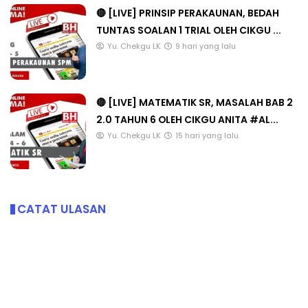
🔴 [LIVE] PRINSIP PERAKAUNAN, BEDAH
TUNTAS SOALAN 1 TRIAL OLEH CIKGU ...
Yu. Chekgu LK
9 hari yang lalu
🔴 [LIVE] MATEMATIK SR, MASALAH BAB 2
2.0 TAHUN 6 OLEH CIKGU ANITA #AL...
Yu. Chekgu LK
15 hari yang lalu
CATAT ULASAN