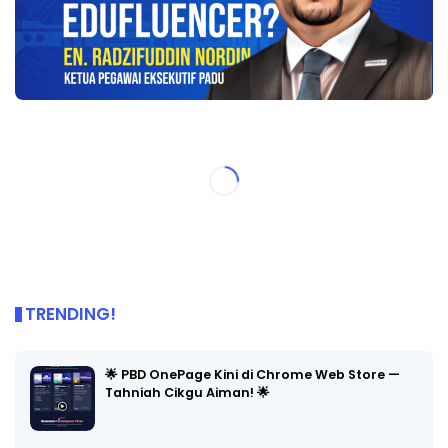
TRENDING!
🌟 PBD OnePage Kini di Chrome Web Store —
Tahniah Cikgu Aiman! 🌟