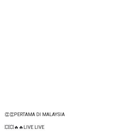
👏👏PERTAMA DI MALAYSIA
💥💥🔥🔥LIVE LIVE 