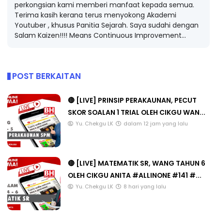
perkongsian kami memberi manfaat kepada semua.
Terima kasih kerana terus menyokong Akademi
Youtuber , khusus Panitia Sejarah. Saya sudahi dengan
Salam Kaizen!!!! Means Continuous Improvement...
POST BERKAITAN
🔴 [LIVE] PRINSIP PERAKAUNAN, PECUT
SKOR SOALAN 1 TRIAL OLEH CIKGU WAN...
Yu. Chekgu LK
dalam 12 jam yang lalu
🔴 [LIVE] MATEMATIK SR, WANG TAHUN 6
OLEH CIKGU ANITA #ALLINONE #141 #...
Yu. Chekgu LK
8 hari yang lalu