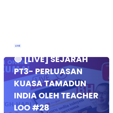
LIVE
🔴 [LIVE] SEJARAH
PT3- PERLUASAN
KUASA TAMADUN
INDIA OLEH TEACHER
LOO #28