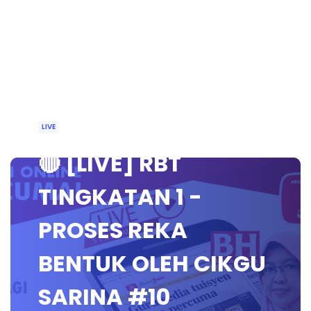
LIVE
🔴 [LIVE] RBT
TINGKATAN 1 -
PROSES REKA
BENTUK OLEH CIKGU
SARINA #10