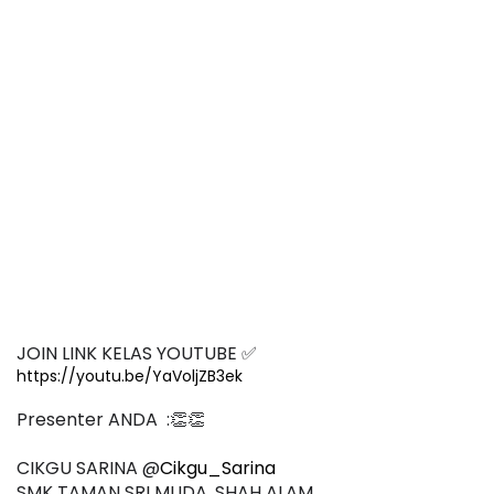
JOIN LINK KELAS YOUTUBE ✅
https://youtu.be/YaVoljZB3ek
Presenter ANDA  :👏👏
CIKGU SARINA @
Cikgu_Sarina
SMK TAMAN SRI MUDA, SHAH ALAM