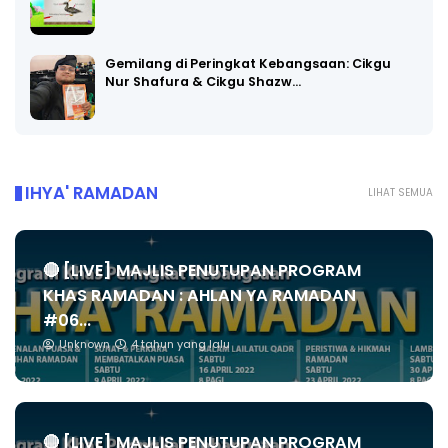
Gemilang di Peringkat Kebangsaan: Cikgu
Nur Shafura & Cikgu Shazw…
IHYA' RAMADAN
LIHAT SEMUA
🔴 [LIVE] MAJLIS PENUTUPAN PROGRAM
KHAS RAMADAN : AHLAN YA RAMADAN
#06...
Unknown
4 tahun yang lalu
🔴 [LIVE] MAJLIS PENUTUPAN PROGRAM