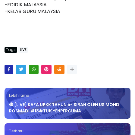
-EDIDIK MALAYSIA
-KELAB GURU MALAYSIA
Tags
LIVE
Lebih lama
🔴 [LIVE] KAFA UPKK TAHUN 5- SIRAH OLEH US MOHD
ROSMADI #18#TUISYENPERCUMA
Terbaru