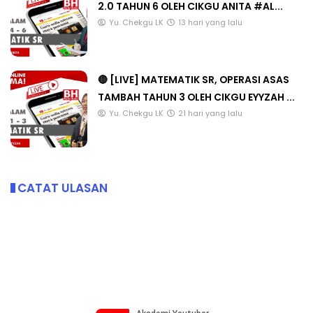
2.0 TAHUN 6 OLEH CIKGU ANITA #AL...
Yu. Chekgu LK
13 hari yang lalu
🔴 [LIVE] MATEMATIK SR, OPERASI ASAS
TAMBAH TAHUN 3 OLEH CIKGU EYYZAH ...
Yu. Chekgu LK
21 hari yang lalu
CATAT ULASAN