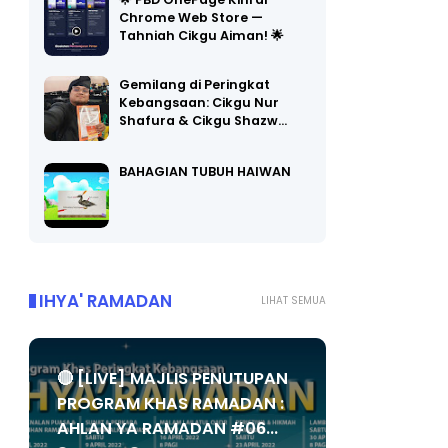
🌟 PBD OnePage Kini di
Chrome Web Store —
Tahniah Cikgu Aiman! 🌟
Gemilang di Peringkat
Kebangsaan: Cikgu Nur
Shafura & Cikgu Shazw…
BAHAGIAN TUBUH HAIWAN
IHYA' RAMADAN
LIHAT SEMUA
🔴 [LIVE] MAJLIS PENUTUPAN
PROGRAM KHAS RAMADAN :
AHLAN YA RAMADAN #06...