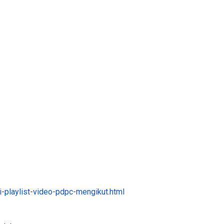
Sejarah Tingkatan 4
ATIK SR, WANG
Unknown
5 hari yang lalu
KGU ANITA
...
ri yang lalu
-playlist-video-pdpc-mengikut.html