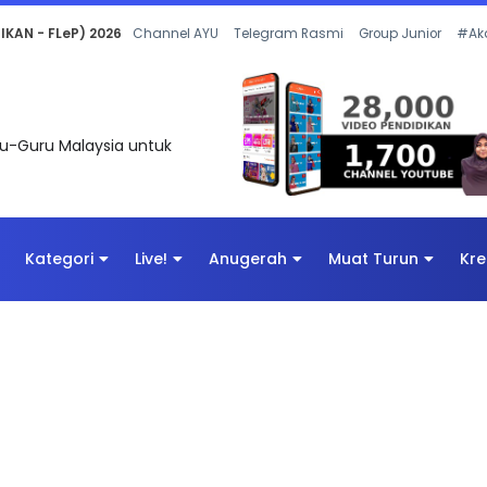
 OLEH CIKGU ANITA #ALLINONE #141 #...
Channel AYU
Telegram Rasmi
Group Junior
#Ak
uru-Guru Malaysia untuk
Kategori
Live!
Anugerah
Muat Turun
Kre