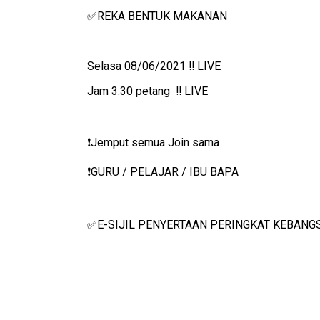
MATA PELAJARAN RBT TAHUN 4,5,6
✅
REKA BENTUK MAKANAN
✅
Selasa 08/06/2021 ‼️ LIVE
Jam 3.30 petang ‼️ LIVE
Jemput semua Join sama
❗️
GURU / PELAJAR / IBU BAPA
❗️
E-SIJIL PENYERTAAN PERINGKAT KEBANG
✅