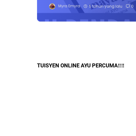
Myra Emyra
5 tahun yang lalu
0
TUISYEN ONLINE AYU PERCUMA‼️‼️