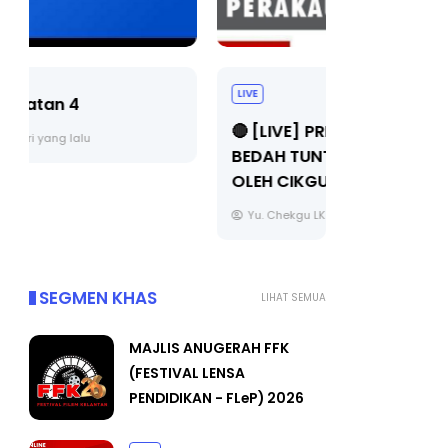
LIVE
BICARA PR
TIMBALAN
🔴 [LIVE] PRINSIP PERAKAUNAN,
PENDIDIKA
BEDAH TUNTAS SOALAN 1 TRIAL
OLEH CIKGU ...
Unknown
Yu. Chekgu LK
6 hari yang lalu
SEGMEN KHAS
LIHAT SEMUA
MAJLIS ANUGERAH FFK
(FESTIVAL LENSA
PENDIDIKAN - FLeP) 2026