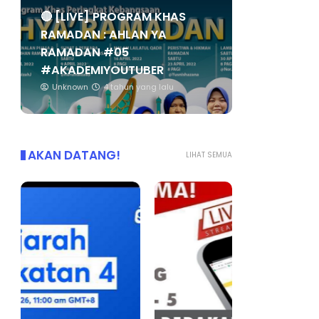
🔴 [LIVE] PROGRAM KHAS
RAMADAN : AHLAN YA
RAMADAN #05
#AKADEMIYOUTUBER
Unknown
4 tahun yang lalu
AKAN DATANG!
LIHAT SEMUA