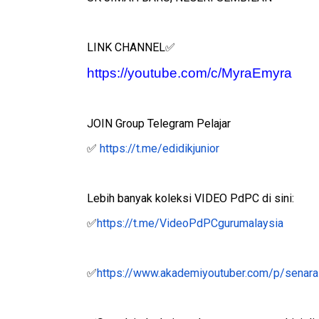
SK JIMAH BARU, NEGERI SEMBILAN
LINK CHANNEL
✅
LIVE
https://youtube.com/c/MyraEmyra
AJLIS ANUGERAH FFK
FESTIVAL LENSA PENDIDIKAN -
🔴 [LIVE] MATEM
LeP) 2026
TAHUN 6 OLEH CI
JOIN Group Telegram Pelajar
#ALLINONE #141 #
Unknown
3 hari yang lalu
https://t.me/edidikjunior
✅
Yu. Chekgu LK
5 ha
Lebih banyak koleksi VIDEO PdPC di sini:
https://t.me/VideoPdPCgurumalaysia
✅
https://www.akademiyoutuber.com/p/senarai
✅