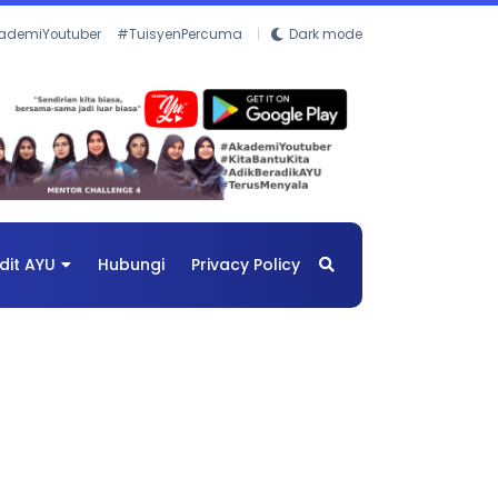
ademiYoutuber
#TuisyenPercuma
Dark mode
dit AYU
Hubungi
Privacy Policy