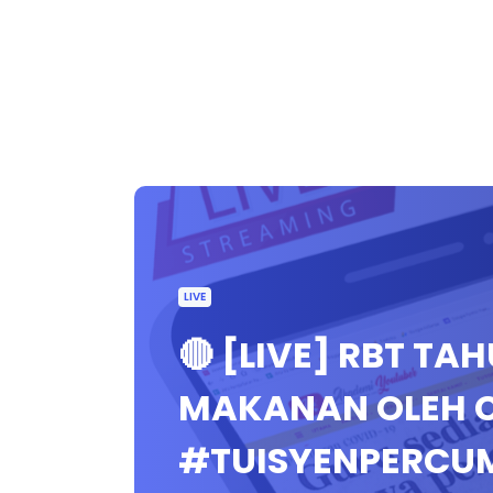
LIVE
🔴 [LIVE] RBT TA
MAKANAN OLEH C
#TUISYENPERCU