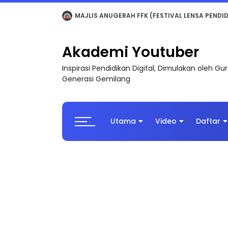
LIVE
🔴 [LIVE] MATEMATIK SR, WANG TAHUN 6
Akademi Youtuber
Inspirasi Pendidikan Digital, Dimulakan oleh G
Generasi Gemilang
Utama
Video
Daftar