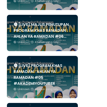
Unknown
4 tahun yang lalu
🔴 [LIVE] MAJLIS PENUTUPAN
PROGRAM KHAS RAMADAN :
AHLAN YA RAMADAN #06...
Unknown
4 tahun yang lalu
🔴 [LIVE] PROGRAM KHAS
RAMADAN : AHLAN YA
RAMADAN #05
#AKADEMIYOUTUBER
Unknown
4 tahun yang lalu