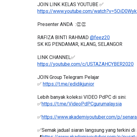
JOIN LINK KELAS YOUTUBE ✅
https://www.youtube.com/watch?v=5OiD0W
Presenter ANDA  :👏👏
RAFIZA BINTI RAHMAD 
@feez20
SK KG PENDAMAR, KLANG, SELANGOR
LINK CHANNEL✅
https://youtube.com/c/USTAZAHCYBER2020
JOIN Group Telegram Pelajar
✅ 
https://t.me/edidikjunior
Lebih banyak koleksi VIDEO PdPC di sini:
✅
https://t.me/VideoPdPCgurumalaysia
✅
https://www.akademiyoutuber.com/p/senarai
✅Semak jadual siaran langsung yang terkini di s
📍
https://www.akademiyoutuber.com/p/pusat-