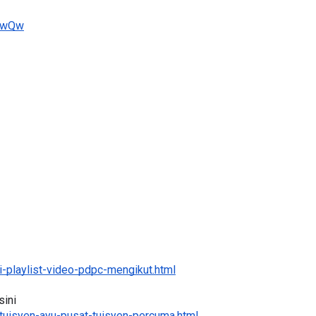
ykwQw
-playlist-video-pdpc-mengikut.html
ini 
tuisyen-ayu-pusat-tuisyen-percuma.html