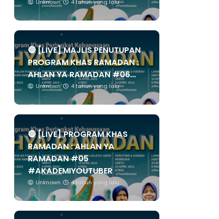
Unknown
4 tahun yang lalu
🔴 [LIVE] MAJLIS PENUTUPAN
PROGRAM KHAS RAMADAN :
AHLAN YA RAMADAN #06...
Unknown
4 tahun yang lalu
🔴 [LIVE] PROGRAM KHAS
RAMADAN : AHLAN YA
RAMADAN #05
#AKADEMIYOUTUBER
Unknown
4 tahun yang lalu