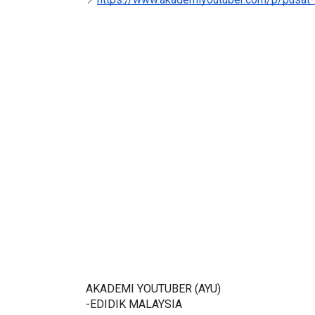
ICARA KORPORAT 3 : PROGRAM
KEYNOTE SPEAKER 
AKANAN SELAMAT DAN
TRANSFORMING 
ERKUALITI (AMALAN PER...
EDUCATION IN IN
THROUG...
Unknown
8 hari yang lalu
Unknown
8 hari ya
AKADEMI YOUTUBER (AYU)
-EDIDIK MALAYSIA