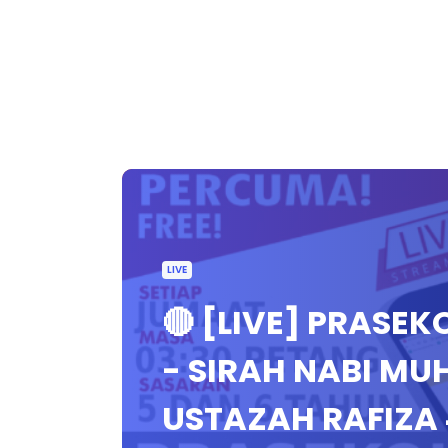
LIVE
🔴 [LIVE] PRASEK
- SIRAH NABI M
USTAZAH RAFIZA