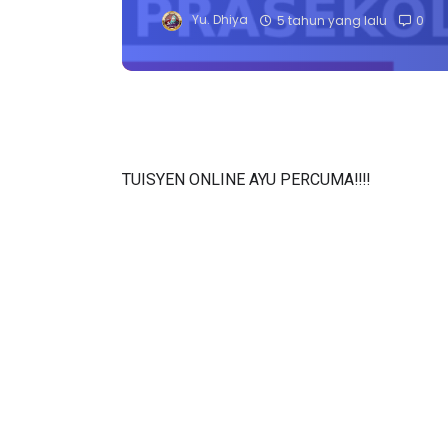
Yu. Dhiya
5 tahun yang lalu
0
TUISYEN ONLINE AYU PERCUMA‼️‼️