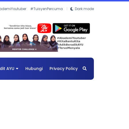
ademiYoutuber
#TuisyenPercuma
Dark mode
dit AYU
Hubungi
Privacy Policy