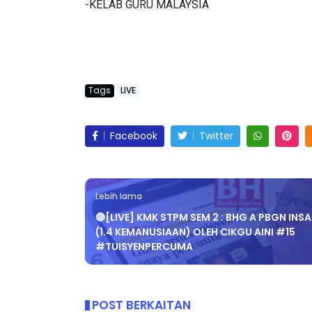
-KELAB GURU MALAYSIA
Tags
LIVE
Facebook
Twitter
Lebih lama
🔴[LIVE] KMK STPM SEM 2 : BHG A PBGN INS
(1.4 KEMANUSIAAN) OLEH CIKGU AINI #15
#TUISYENPERCUMA
POST BERKAITAN