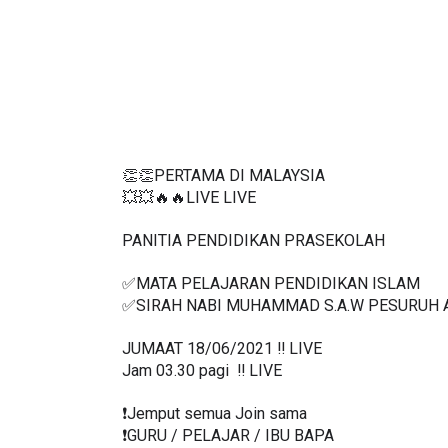
👏👏PERTAMA DI MALAYSIA
💥💥🔥🔥LIVE LIVE 
PANITIA PENDIDIKAN PRASEKOLAH
✅MATA PELAJARAN PENDIDIKAN ISLAM
✅SIRAH NABI MUHAMMAD S.A.W PESURUH 
JUMAAT 18/06/2021 ‼️ LIVE
Jam 03.30 pagi  ‼️ LIVE
❗️Jemput semua Join sama
❗️GURU / PELAJAR / IBU BAPA