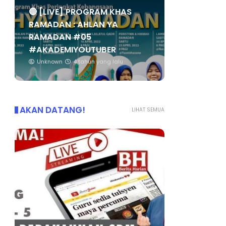
🔴 [LIVE] PROGRAM KHAS
RAMADAN : AHLAN YA
RAMADAN #05
#AKADEMIYOUTUBER
Unknown
4 tahun yang lalu
AKAN DATANG!
LIHAT SEMUA