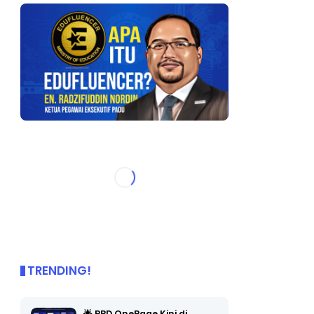
TRENDING!
🌟 PBD OnePage Kini di