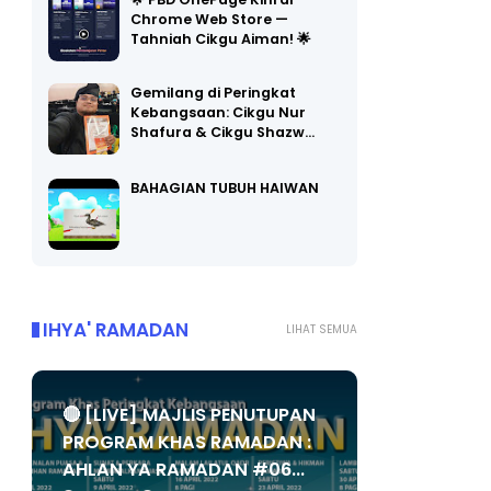
Chrome Web Store —
Tahniah Cikgu Aiman! 🌟
Gemilang di Peringkat
Kebangsaan: Cikgu Nur
Shafura & Cikgu Shazw…
BAHAGIAN TUBUH HAIWAN
IHYA' RAMADAN
LIHAT SEMUA
🔴 [LIVE] MAJLIS PENUTUPAN
PROGRAM KHAS RAMADAN :
AHLAN YA RAMADAN #06...