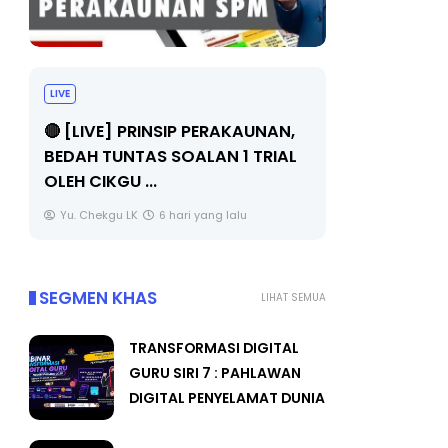
LIVE
BICARA PR
TIMBALAN
🔴 [LIVE] PRINSIP PERAKAUNAN,
PENDIDIKA
BEDAH TUNTAS SOALAN 1 TRIAL
OLEH CIKGU ...
Unknown
Yu. Chekgu LK
6 hari yang lalu
SEGMEN KHAS
LIHAT SEMUA
TRANSFORMASI DIGITAL
GURU SIRI 7 : PAHLAWAN
DIGITAL PENYELAMAT DUNIA